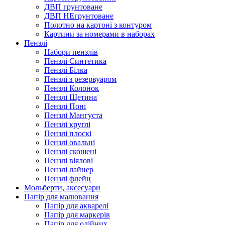
ДВП грунтоване
ДВП НЕгрунтоване
Полотно на картоні з контуром
Картини за номерами в наборах
Пензлі
Набори пензлів
Пензлі Синтетика
Пензлі Білка
Пензлі з резервуаром
Пензлі Колонок
Пензлі Щетина
Пензлі Поні
Пензлі Мангуста
Пензлі круглі
Пензлі плоскі
Пензлі овальні
Пензлі скошені
Пензлі віялові
Пензлі лайнер
Пензлі флейц
Мольберти, аксесуари
Папір для малювання
Папір для акварелі
Папір для маркерів
Папір для олійних