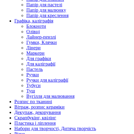
Папір для пастелі
Папір для малюнку
Папір для креслення
Графіка, каліграфія
Блокноти
Олівці
Лайнер-пензлі
Гумки, Клячки
Лінери
Маркери
Для графіки
Для каліграфії
Пастель
Ручки
Ручки для каліграфії
Тубуси
Туш
Вугілля для малювання
Розпис по тканині
Вітраж, розпис кераміки
Декупаж, декорування
Скрапбукінг, квілінг
Пластика і ліплення
Набори для творчості, Дитяча творчість
Різне