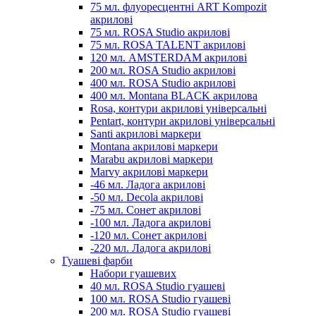
75 мл. флуоресцентні ART Kompozit
акрилові
75 мл. ROSA Studio акрилові
75 мл. ROSA TALENT акрилові
120 мл. AMSTERDAM акрилові
200 мл. ROSA Studio акрилові
400 мл. ROSA Studio акрилові
400 мл. Montana BLACK акрилова
Rosa, контури акрилові універсальні
Pentart, контури акрилові універсальні
Santi акрилові маркери
Montana акрилові маркери
Marabu акрилові маркери
Marvy акрилові маркери
-46 мл. Ладога акрилові
-50 мл. Decola акрилові
-75 мл. Сонет акрилові
-100 мл. Ладога акрилові
-120 мл. Сонет акрилові
-220 мл. Ладога акрилові
Гуашеві фарби
Набори гуашевих
40 мл. ROSA Studio гуашеві
100 мл. ROSA Studio гуашеві
200 мл. ROSA Studio гуашеві