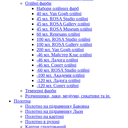
Олійні фарби
Набори олійних фарб
40 мл. Van Gogh олійні
45 мл. ROSA Studio олійні
45 мл. ROSA Gallery олійні
45 мл. ROSA Museum олійні
60 мл. Renesans олійні
100 мл. ROSA Studio олійні
100 мл. ROSA Gallery олійні
200 мл. Van Gogh олійні
-46 мл. Майстер Клас олійні
-46 мл. Ладога олійні
-46 мл. Сонет олійні
-60 мл. ROSA Studio олійні
-100 мл. Академія олійні
-120 мл. Ладога олійні
-120 мл. Сонет олійні
Темперні фарби
Розчинники, лаки, медіуми, сикативи та ін.
Полотна
Полотно на підрамнику Бавовна
Полотно на підрамнику Льон
Полотно на картоні
Полотно в рулоні
Картон грунтований