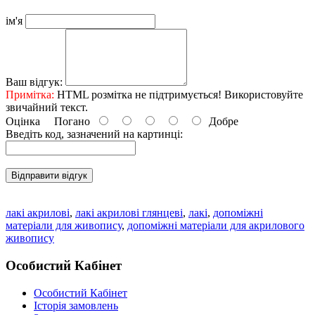
ім'я
Ваш відгук:
Примітка:
HTML розмітка не підтримується! Використовуйте
звичайний текст.
Оцінка
Погано
Добре
Введіть код, зазначений на картинці:
Відправити відгук
лакі акрилові
,
лакі акрилові глянцеві
,
лакі
,
допоміжні
матеріали для живопису
,
допоміжні матеріали для акрилового
живопису
Особистий Кабінет
Особистий Кабінет
Історія замовлень