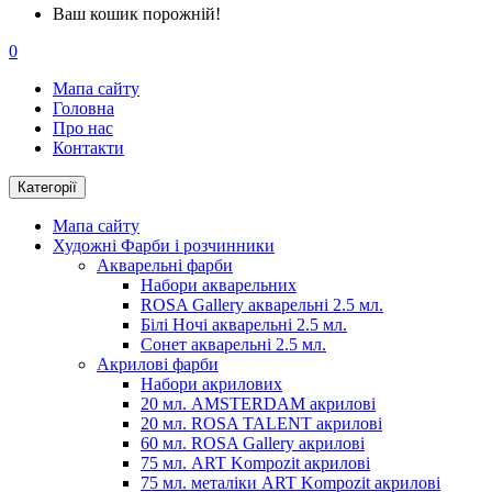
Ваш кошик порожній!
0
Мапа сайту
Головна
Про нас
Контакти
Категорії
Мапа сайту
Художні Фарби і розчинники
Акварельні фарби
Набори акварельних
ROSA Gallery акварельні 2.5 мл.
Білі Ночі акварельні 2.5 мл.
Сонет акварельні 2.5 мл.
Акрилові фарби
Набори акрилових
20 мл. AMSTERDAM акрилові
20 мл. ROSA TALENT акрилові
60 мл. ROSA Gallery акрилові
75 мл. ART Kompozit акрилові
75 мл. металіки ART Kompozit акрилові