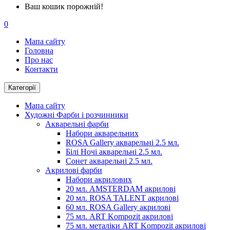
Ваш кошик порожній!
0
Мапа сайту
Головна
Про нас
Контакти
Категорії
Мапа сайту
Художні Фарби і розчинники
Акварельні фарби
Набори акварельних
ROSA Gallery акварельні 2.5 мл.
Білі Ночі акварельні 2.5 мл.
Сонет акварельні 2.5 мл.
Акрилові фарби
Набори акрилових
20 мл. AMSTERDAM акрилові
20 мл. ROSA TALENT акрилові
60 мл. ROSA Gallery акрилові
75 мл. ART Kompozit акрилові
75 мл. металіки ART Kompozit акрилові