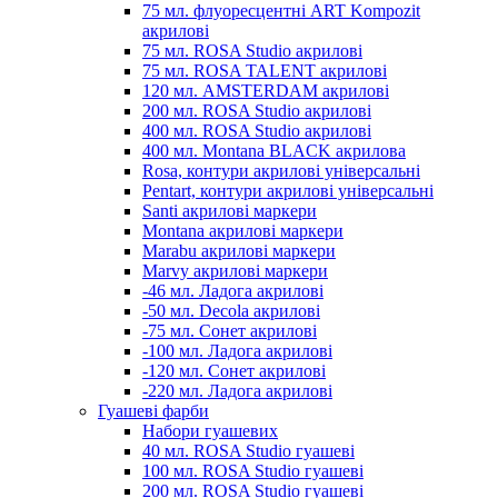
75 мл. флуоресцентні ART Kompozit
акрилові
75 мл. ROSA Studio акрилові
75 мл. ROSA TALENT акрилові
120 мл. AMSTERDAM акрилові
200 мл. ROSA Studio акрилові
400 мл. ROSA Studio акрилові
400 мл. Montana BLACK акрилова
Rosa, контури акрилові універсальні
Pentart, контури акрилові універсальні
Santi акрилові маркери
Montana акрилові маркери
Marabu акрилові маркери
Marvy акрилові маркери
-46 мл. Ладога акрилові
-50 мл. Decola акрилові
-75 мл. Сонет акрилові
-100 мл. Ладога акрилові
-120 мл. Сонет акрилові
-220 мл. Ладога акрилові
Гуашеві фарби
Набори гуашевих
40 мл. ROSA Studio гуашеві
100 мл. ROSA Studio гуашеві
200 мл. ROSA Studio гуашеві