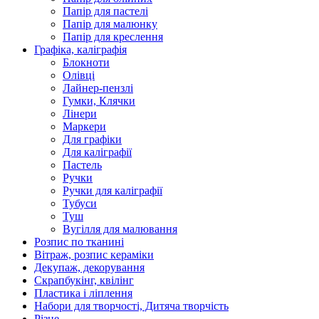
Папір для пастелі
Папір для малюнку
Папір для креслення
Графіка, каліграфія
Блокноти
Олівці
Лайнер-пензлі
Гумки, Клячки
Лінери
Маркери
Для графіки
Для каліграфії
Пастель
Ручки
Ручки для каліграфії
Тубуси
Туш
Вугілля для малювання
Розпис по тканині
Вітраж, розпис кераміки
Декупаж, декорування
Скрапбукінг, квілінг
Пластика і ліплення
Набори для творчості, Дитяча творчість
Різне