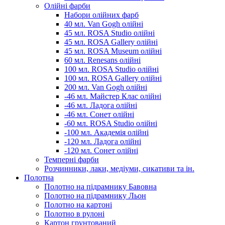
Олійні фарби
Набори олійних фарб
40 мл. Van Gogh олійні
45 мл. ROSA Studio олійні
45 мл. ROSA Gallery олійні
45 мл. ROSA Museum олійні
60 мл. Renesans олійні
100 мл. ROSA Studio олійні
100 мл. ROSA Gallery олійні
200 мл. Van Gogh олійні
-46 мл. Майстер Клас олійні
-46 мл. Ладога олійні
-46 мл. Сонет олійні
-60 мл. ROSA Studio олійні
-100 мл. Академія олійні
-120 мл. Ладога олійні
-120 мл. Сонет олійні
Темперні фарби
Розчинники, лаки, медіуми, сикативи та ін.
Полотна
Полотно на підрамнику Бавовна
Полотно на підрамнику Льон
Полотно на картоні
Полотно в рулоні
Картон грунтований