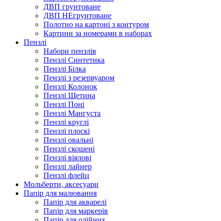
ДВП грунтоване
ДВП НЕгрунтоване
Полотно на картоні з контуром
Картини за номерами в наборах
Пензлі
Набори пензлів
Пензлі Синтетика
Пензлі Білка
Пензлі з резервуаром
Пензлі Колонок
Пензлі Щетина
Пензлі Поні
Пензлі Мангуста
Пензлі круглі
Пензлі плоскі
Пензлі овальні
Пензлі скошені
Пензлі віялові
Пензлі лайнер
Пензлі флейц
Мольберти, аксесуари
Папір для малювання
Папір для акварелі
Папір для маркерів
Папір для олійних