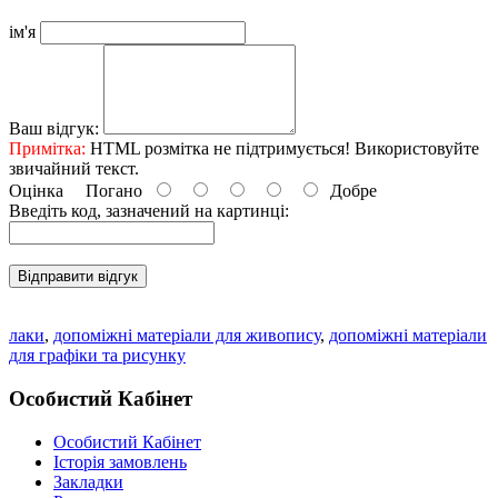
ім'я
Ваш відгук:
Примітка:
HTML розмітка не підтримується! Використовуйте
звичайний текст.
Оцінка
Погано
Добре
Введіть код, зазначений на картинці:
Відправити відгук
лаки
,
допоміжні матеріали для живопису
,
допоміжні матеріали
для графіки та рисунку
Особистий Кабінет
Особистий Кабінет
Історія замовлень
Закладки