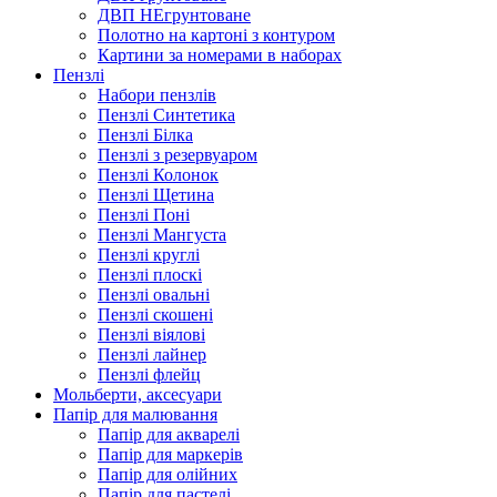
ДВП НЕгрунтоване
Полотно на картоні з контуром
Картини за номерами в наборах
Пензлі
Набори пензлів
Пензлі Синтетика
Пензлі Білка
Пензлі з резервуаром
Пензлі Колонок
Пензлі Щетина
Пензлі Поні
Пензлі Мангуста
Пензлі круглі
Пензлі плоскі
Пензлі овальні
Пензлі скошені
Пензлі віялові
Пензлі лайнер
Пензлі флейц
Мольберти, аксесуари
Папір для малювання
Папір для акварелі
Папір для маркерів
Папір для олійних
Папір для пастелі