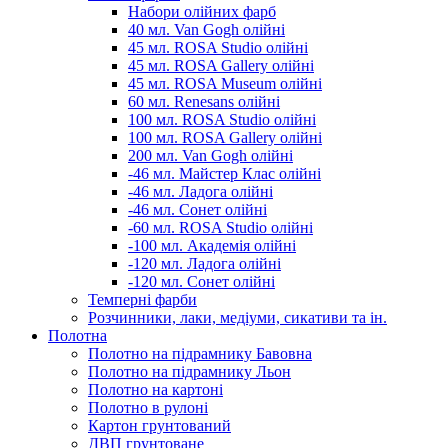
Набори олійних фарб
40 мл. Van Gogh олійні
45 мл. ROSA Studio олійні
45 мл. ROSA Gallery олійні
45 мл. ROSA Museum олійні
60 мл. Renesans олійні
100 мл. ROSA Studio олійні
100 мл. ROSA Gallery олійні
200 мл. Van Gogh олійні
-46 мл. Майстер Клас олійні
-46 мл. Ладога олійні
-46 мл. Сонет олійні
-60 мл. ROSA Studio олійні
-100 мл. Академія олійні
-120 мл. Ладога олійні
-120 мл. Сонет олійні
Темперні фарби
Розчинники, лаки, медіуми, сикативи та ін.
Полотна
Полотно на підрамнику Бавовна
Полотно на підрамнику Льон
Полотно на картоні
Полотно в рулоні
Картон грунтований
ДВП грунтоване