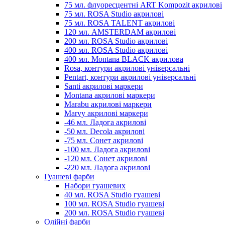
75 мл. флуоресцентні ART Kompozit акрилові
75 мл. ROSA Studio акрилові
75 мл. ROSA TALENT акрилові
120 мл. AMSTERDAM акрилові
200 мл. ROSA Studio акрилові
400 мл. ROSA Studio акрилові
400 мл. Montana BLACK акрилова
Rosa, контури акрилові універсальні
Pentart, контури акрилові універсальні
Santi акрилові маркери
Montana акрилові маркери
Marabu акрилові маркери
Marvy акрилові маркери
-46 мл. Ладога акрилові
-50 мл. Decola акрилові
-75 мл. Сонет акрилові
-100 мл. Ладога акрилові
-120 мл. Сонет акрилові
-220 мл. Ладога акрилові
Гуашеві фарби
Набори гуашевих
40 мл. ROSA Studio гуашеві
100 мл. ROSA Studio гуашеві
200 мл. ROSA Studio гуашеві
Олійні фарби