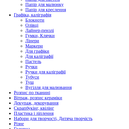
Папір для малюнку
Папір для креслення
Графіка, каліграфія
Блокноти
Олівці
Лайнер-пензлі
Гумки, Клячки
Лінери
Маркери
Для графіки
Для каліграфії
Пастель
Ручки
Ручки для каліграфії
Тубуси
Туш
Вугілля для малювання
Розпис по тканині
Вітраж, розпис кераміки
Декупаж, декорування
Скрапбукінг, квілінг
Пластика і ліплення
Набори для творчості, Дитяча творчість
Різне
Головна