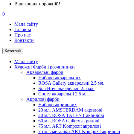
Ваш кошик порожній!
0
Мапа сайту
Головна
Про нас
Контакти
Категорії
Мапа сайту
Художні Фарби і розчинники
Акварельні фарби
Набори акварельних
ROSA Gallery акварельні 2.5 мл.
Білі Ночі акварельні 2.5 мл.
Сонет акварельні 2.5 мл.
Акрилові фарби
Набори акрилових
20 мл. AMSTERDAM акрилові
20 мл. ROSA TALENT акрилові
60 мл. ROSA Gallery акрилові
75 мл. ART Kompozit акрилові
75 мл. металіки ART Kompozit акрилові