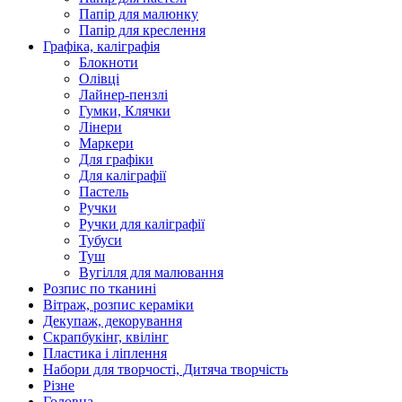
Папір для малюнку
Папір для креслення
Графіка, каліграфія
Блокноти
Олівці
Лайнер-пензлі
Гумки, Клячки
Лінери
Маркери
Для графіки
Для каліграфії
Пастель
Ручки
Ручки для каліграфії
Тубуси
Туш
Вугілля для малювання
Розпис по тканині
Вітраж, розпис кераміки
Декупаж, декорування
Скрапбукінг, квілінг
Пластика і ліплення
Набори для творчості, Дитяча творчість
Різне
Головна