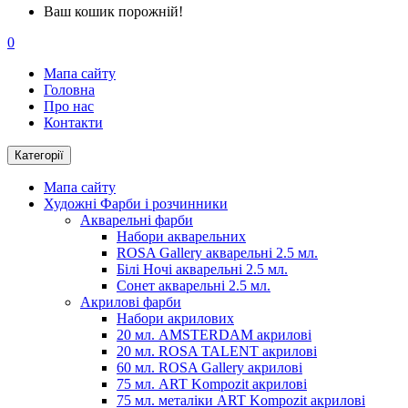
Ваш кошик порожній!
0
Мапа сайту
Головна
Про нас
Контакти
Категорії
Мапа сайту
Художні Фарби і розчинники
Акварельні фарби
Набори акварельних
ROSA Gallery акварельні 2.5 мл.
Білі Ночі акварельні 2.5 мл.
Сонет акварельні 2.5 мл.
Акрилові фарби
Набори акрилових
20 мл. AMSTERDAM акрилові
20 мл. ROSA TALENT акрилові
60 мл. ROSA Gallery акрилові
75 мл. ART Kompozit акрилові
75 мл. металіки ART Kompozit акрилові