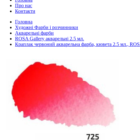
Про нас
Контакти
Головна
Художні Фарби і розчинники
Акварельні фарби
ROSA Gallery акварельні 2.5 мл.
Краплак червоний акварельна фарба, кювета 2.5 мл., ROS