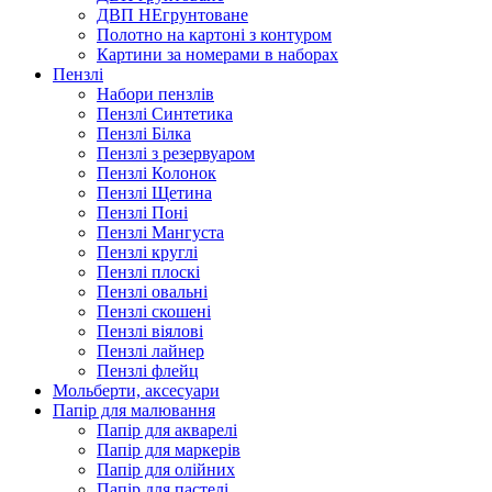
ДВП НЕгрунтоване
Полотно на картоні з контуром
Картини за номерами в наборах
Пензлі
Набори пензлів
Пензлі Синтетика
Пензлі Білка
Пензлі з резервуаром
Пензлі Колонок
Пензлі Щетина
Пензлі Поні
Пензлі Мангуста
Пензлі круглі
Пензлі плоскі
Пензлі овальні
Пензлі скошені
Пензлі віялові
Пензлі лайнер
Пензлі флейц
Мольберти, аксесуари
Папір для малювання
Папір для акварелі
Папір для маркерів
Папір для олійних
Папір для пастелі