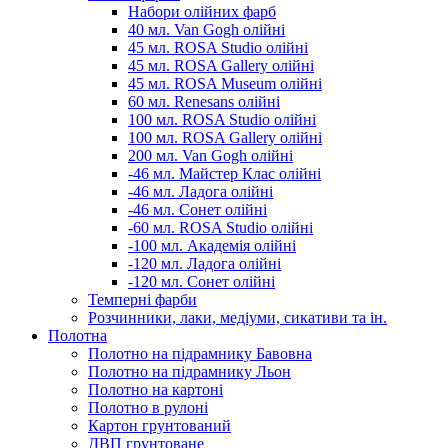
Набори олійних фарб
40 мл. Van Gogh олійні
45 мл. ROSA Studio олійні
45 мл. ROSA Gallery олійні
45 мл. ROSA Museum олійні
60 мл. Renesans олійні
100 мл. ROSA Studio олійні
100 мл. ROSA Gallery олійні
200 мл. Van Gogh олійні
-46 мл. Майстер Клас олійні
-46 мл. Ладога олійні
-46 мл. Сонет олійні
-60 мл. ROSA Studio олійні
-100 мл. Академія олійні
-120 мл. Ладога олійні
-120 мл. Сонет олійні
Темперні фарби
Розчинники, лаки, медіуми, сикативи та ін.
Полотна
Полотно на підрамнику Бавовна
Полотно на підрамнику Льон
Полотно на картоні
Полотно в рулоні
Картон грунтований
ДВП грунтоване