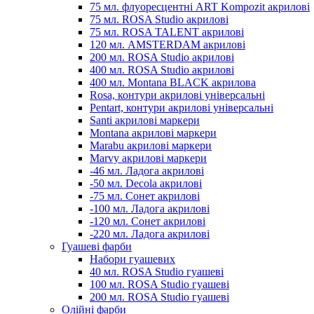
75 мл. флуоресцентні ART Kompozit акрилові
75 мл. ROSA Studio акрилові
75 мл. ROSA TALENT акрилові
120 мл. AMSTERDAM акрилові
200 мл. ROSA Studio акрилові
400 мл. ROSA Studio акрилові
400 мл. Montana BLACK акрилова
Rosa, контури акрилові універсальні
Pentart, контури акрилові універсальні
Santi акрилові маркери
Montana акрилові маркери
Marabu акрилові маркери
Marvy акрилові маркери
-46 мл. Ладога акрилові
-50 мл. Decola акрилові
-75 мл. Сонет акрилові
-100 мл. Ладога акрилові
-120 мл. Сонет акрилові
-220 мл. Ладога акрилові
Гуашеві фарби
Набори гуашевих
40 мл. ROSA Studio гуашеві
100 мл. ROSA Studio гуашеві
200 мл. ROSA Studio гуашеві
Олійні фарби