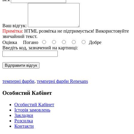
Ваш відгук:
Примітка:
HTML розмітка не підтримується! Використовуйте
звичайний текст.
Оцінка
Погано
Добре
Введіть код, зазначений на картинці:
Відправити відгук
темперні фарби
,
темперні фарби Renesans
Особистий Кабінет
Особистий Кабінет
Історія замовлень
Закладки
Розсилка
Контакти