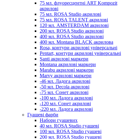
75 мл. флуоресцентні ART Kompozit
акрилові
75 мл. ROSA Studio акрилові
75 мл. ROSA TALENT акрилові
120 мл. AMSTERDAM акрилові
200 мл. ROSA Studio акрилові
400 мл. ROSA Studio акрилові
400 мл. Montana BLACK акрилова
Rosa, контури акрилові універсальні
Pentart, контури акрилові універсальні
Santi акрилові маркери
Montana акрилові маркери
Marabu акрилові маркери
Marvy акрилові маркери
-46 мл. Ладога акрилові
-50 мл. Decola акрилові
-75 мл. Сонет акрилові
-100 мл. Ладога акрилові
-120 мл. Сонет акрилові
-220 мл. Ладога акрилові
Гуашеві фарби
Набори гуашевих
40 мл. ROSA Studio гуашеві
100 мл. ROSA Studio гуашеві
200 мл. ROSA Studio гуашеві