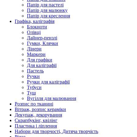
Папір для пастелі
Папір для малюнку
Папір для креслення
Графіка, каліграфія
Блокноти
Олівці
Лайнер-пензлі
Гумки, Клячки
Лінери
Маркери
Для графіки
Для каліграфії
Пастель
Ручки
Ручки для каліграфії
Тубуси
Туш
Вугілля для малювання
Розпис по тканині
Вітраж, розпис кераміки
Декупаж, декорування
Скрапбукінг, квілінг
Пластика і ліплення
Набори для творчості, Дитяча творчість
Різне