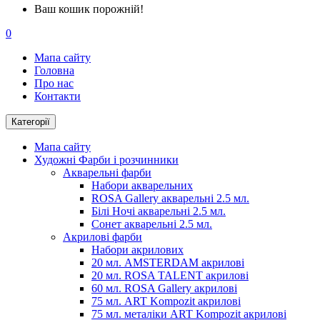
Ваш кошик порожній!
0
Мапа сайту
Головна
Про нас
Контакти
Категорії
Мапа сайту
Художні Фарби і розчинники
Акварельні фарби
Набори акварельних
ROSA Gallery акварельні 2.5 мл.
Білі Ночі акварельні 2.5 мл.
Сонет акварельні 2.5 мл.
Акрилові фарби
Набори акрилових
20 мл. AMSTERDAM акрилові
20 мл. ROSA TALENT акрилові
60 мл. ROSA Gallery акрилові
75 мл. ART Kompozit акрилові
75 мл. металіки ART Kompozit акрилові