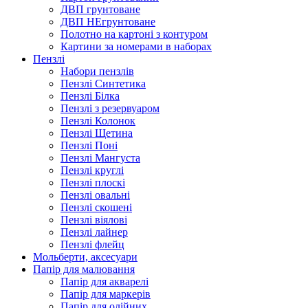
ДВП грунтоване
ДВП НЕгрунтоване
Полотно на картоні з контуром
Картини за номерами в наборах
Пензлі
Набори пензлів
Пензлі Синтетика
Пензлі Білка
Пензлі з резервуаром
Пензлі Колонок
Пензлі Щетина
Пензлі Поні
Пензлі Мангуста
Пензлі круглі
Пензлі плоскі
Пензлі овальні
Пензлі скошені
Пензлі віялові
Пензлі лайнер
Пензлі флейц
Мольберти, аксесуари
Папір для малювання
Папір для акварелі
Папір для маркерів
Папір для олійних