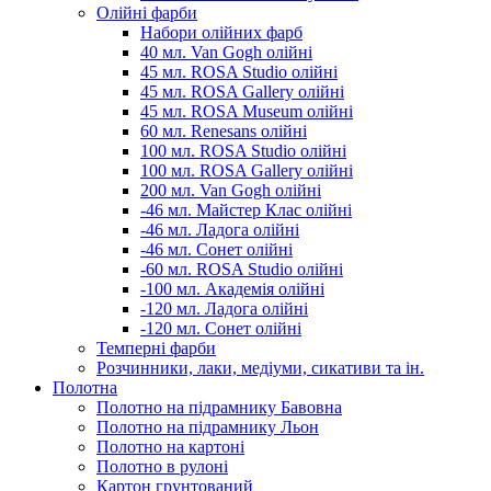
Олійні фарби
Набори олійних фарб
40 мл. Van Gogh олійні
45 мл. ROSA Studio олійні
45 мл. ROSA Gallery олійні
45 мл. ROSA Museum олійні
60 мл. Renesans олійні
100 мл. ROSA Studio олійні
100 мл. ROSA Gallery олійні
200 мл. Van Gogh олійні
-46 мл. Майстер Клас олійні
-46 мл. Ладога олійні
-46 мл. Сонет олійні
-60 мл. ROSA Studio олійні
-100 мл. Академія олійні
-120 мл. Ладога олійні
-120 мл. Сонет олійні
Темперні фарби
Розчинники, лаки, медіуми, сикативи та ін.
Полотна
Полотно на підрамнику Бавовна
Полотно на підрамнику Льон
Полотно на картоні
Полотно в рулоні
Картон грунтований