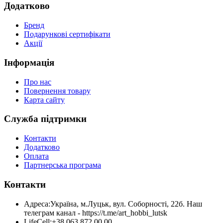
Додатково
Бренд
Подарункові сертифікати
Акції
Інформація
Про нас
Повернення товару
Карта сайту
Служба підтримки
Контакти
Додатково
Оплата
Партнерська програма
Контакти
Адреса:
Україна, м.Луцьк, вул. Соборності, 22б. Наш
телеграм канал - https://t.me/art_hobbi_lutsk
LifeCell:
+38 063 872 00 00