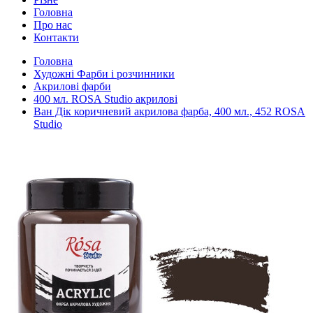
Головна
Про нас
Контакти
Головна
Художні Фарби і розчинники
Акрилові фарби
400 мл. ROSA Studio акрилові
Ван Дік коричневий акрилова фарба, 400 мл., 452 ROSA
Studio