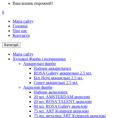
Ваш кошик порожній!
0
Мапа сайту
Головна
Про нас
Контакти
Категорії
Мапа сайту
Художні Фарби і розчинники
Акварельні фарби
Набори акварельних
ROSA Gallery акварельні 2.5 мл.
Білі Ночі акварельні 2.5 мл.
Сонет акварельні 2.5 мл.
Акрилові фарби
Набори акрилових
20 мл. AMSTERDAM акрилові
20 мл. ROSA TALENT акрилові
60 мл. ROSA Gallery акрилові
75 мл. ART Kompozit акрилові
75 мл. металіки ART Kompozit акрилові