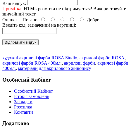
Ваш відгук:
Примітка:
HTML розмітка не підтримується! Використовуйте
звичайний текст.
Оцінка
Погано
Добре
Введіть код, зазначений на картинці:
Відправити відгук
художні акрилові фарби ROSA Studio
,
акрилові фарби ROSA
,
акрилові фарби ROSA 400мл.
,
акрилові фарби
,
акрилові фарби
400мл.
,
матеріали для акрилового живопису
Особистий Кабінет
Особистий Кабінет
Історія замовлень
Закладки
Розсилка
Контакти
Додатково