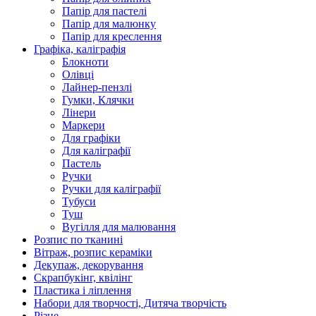
Папір для пастелі
Папір для малюнку
Папір для креслення
Графіка, каліграфія
Блокноти
Олівці
Лайнер-пензлі
Гумки, Клячки
Лінери
Маркери
Для графіки
Для каліграфії
Пастель
Ручки
Ручки для каліграфії
Тубуси
Туш
Вугілля для малювання
Розпис по тканині
Вітраж, розпис кераміки
Декупаж, декорування
Скрапбукінг, квілінг
Пластика і ліплення
Набори для творчості, Дитяча творчість
Різне