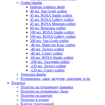
Олійні фарби
Набори олійних фарб
40 мл. Van Gogh олійні
45 мл. ROSA Studio олійні
45 мл. ROSA Gallery олійні
45 мл. ROSA Museum олійні
60 мл. Renesans олійні
100 мл. ROSA Studio олійні
100 мл. ROSA Gallery олійні
200 мл. Van Gogh олійні
-46 мл. Майстер Клас олійні
-46 мл. Ладога олійні
-46 мл. Сонет олійні
-60 мл. ROSA Studio олійні
-100 мл. Академія олійні
-120 мл. Ладога олійні
-120 мл. Сонет олійні
Темперні фарби
Розчинники, лаки, медіуми, сикативи та ін.
Полотна
Полотно на підрамнику Бавовна
Полотно на підрамнику Льон
Полотно на картоні
Полотно в рулоні
Картон грунтований