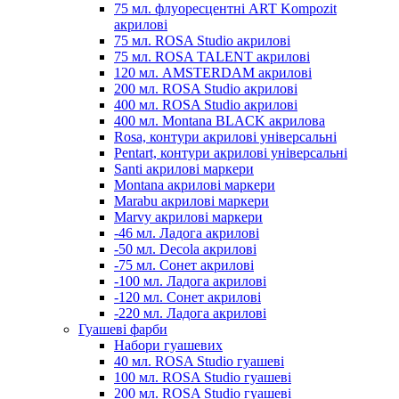
75 мл. флуоресцентні ART Kompozit
акрилові
75 мл. ROSA Studio акрилові
75 мл. ROSA TALENT акрилові
120 мл. AMSTERDAM акрилові
200 мл. ROSA Studio акрилові
400 мл. ROSA Studio акрилові
400 мл. Montana BLACK акрилова
Rosa, контури акрилові універсальні
Pentart, контури акрилові універсальні
Santi акрилові маркери
Montana акрилові маркери
Marabu акрилові маркери
Marvy акрилові маркери
-46 мл. Ладога акрилові
-50 мл. Decola акрилові
-75 мл. Сонет акрилові
-100 мл. Ладога акрилові
-120 мл. Сонет акрилові
-220 мл. Ладога акрилові
Гуашеві фарби
Набори гуашевих
40 мл. ROSA Studio гуашеві
100 мл. ROSA Studio гуашеві
200 мл. ROSA Studio гуашеві