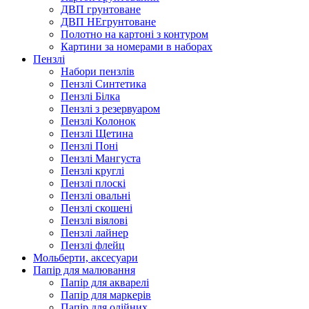
ДВП грунтоване
ДВП НЕгрунтоване
Полотно на картоні з контуром
Картини за номерами в наборах
Пензлі
Набори пензлів
Пензлі Синтетика
Пензлі Білка
Пензлі з резервуаром
Пензлі Колонок
Пензлі Щетина
Пензлі Поні
Пензлі Мангуста
Пензлі круглі
Пензлі плоскі
Пензлі овальні
Пензлі скошені
Пензлі віялові
Пензлі лайнер
Пензлі флейц
Мольберти, аксесуари
Папір для малювання
Папір для акварелі
Папір для маркерів
Папір для олійних