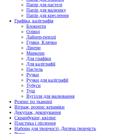
Папір для пастелі
Папір для малюнку
Папір для креслення
Графіка, каліграфія
Блокноти
Олівці
Лайнер-пензлі
Гумки, Клячки
Лінери
Маркери
Для графіки
Для каліграфії
Пастель
Ручки
Ручки для каліграфії
Тубуси
Туш
Вугілля для малювання
Розпис по тканині
Вітраж, розпис кераміки
Декупаж, декорування
Скрапбукінг, квілінг
Пластика і ліплення
Набори для творчості, Дитяча творчість
Різне