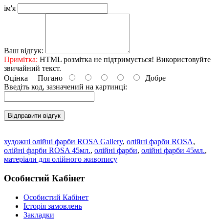
ім'я
Ваш відгук:
Примітка:
HTML розмітка не підтримується! Використовуйте
звичайний текст.
Оцінка
Погано
Добре
Введіть код, зазначений на картинці:
Відправити відгук
художні олійні фарби ROSA Gallery
,
олійні фарби ROSA
,
олійні фарби ROSA 45мл.
,
олійні фарби
,
олійні фарби 45мл.
,
матеріали для олійного живопису
Особистий Кабінет
Особистий Кабінет
Історія замовлень
Закладки