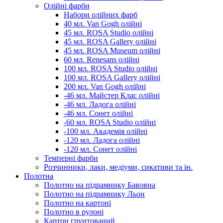
Олійні фарби
Набори олійних фарб
40 мл. Van Gogh олійні
45 мл. ROSA Studio олійні
45 мл. ROSA Gallery олійні
45 мл. ROSA Museum олійні
60 мл. Renesans олійні
100 мл. ROSA Studio олійні
100 мл. ROSA Gallery олійні
200 мл. Van Gogh олійні
-46 мл. Майстер Клас олійні
-46 мл. Ладога олійні
-46 мл. Сонет олійні
-60 мл. ROSA Studio олійні
-100 мл. Академія олійні
-120 мл. Ладога олійні
-120 мл. Сонет олійні
Темперні фарби
Розчинники, лаки, медіуми, сикативи та ін.
Полотна
Полотно на підрамнику Бавовна
Полотно на підрамнику Льон
Полотно на картоні
Полотно в рулоні
Картон грунтований