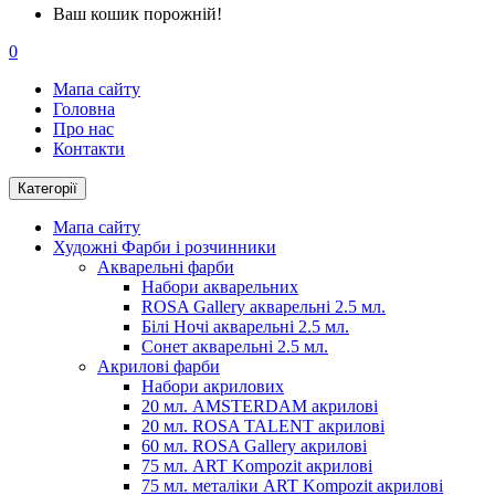
Ваш кошик порожній!
0
Мапа сайту
Головна
Про нас
Контакти
Категорії
Мапа сайту
Художні Фарби і розчинники
Акварельні фарби
Набори акварельних
ROSA Gallery акварельні 2.5 мл.
Білі Ночі акварельні 2.5 мл.
Сонет акварельні 2.5 мл.
Акрилові фарби
Набори акрилових
20 мл. AMSTERDAM акрилові
20 мл. ROSA TALENT акрилові
60 мл. ROSA Gallery акрилові
75 мл. ART Kompozit акрилові
75 мл. металіки ART Kompozit акрилові