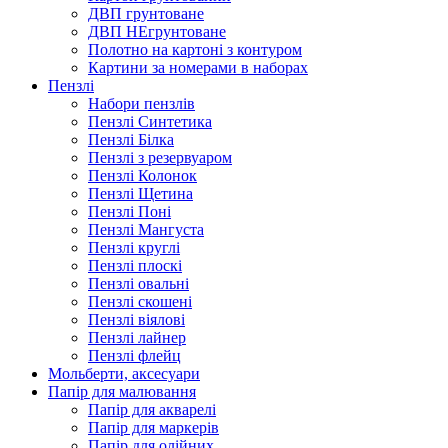
ДВП грунтоване
ДВП НЕгрунтоване
Полотно на картоні з контуром
Картини за номерами в наборах
Пензлі
Набори пензлів
Пензлі Синтетика
Пензлі Білка
Пензлі з резервуаром
Пензлі Колонок
Пензлі Щетина
Пензлі Поні
Пензлі Мангуста
Пензлі круглі
Пензлі плоскі
Пензлі овальні
Пензлі скошені
Пензлі віялові
Пензлі лайнер
Пензлі флейц
Мольберти, аксесуари
Папір для малювання
Папір для акварелі
Папір для маркерів
Папір для олійних