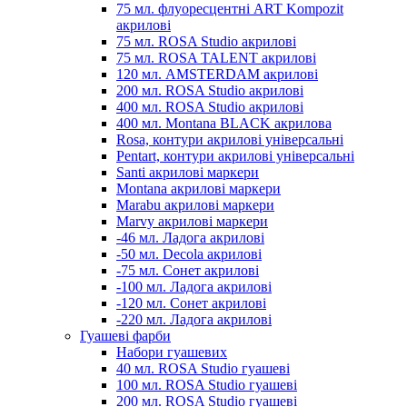
75 мл. флуоресцентні ART Kompozit
акрилові
75 мл. ROSA Studio акрилові
75 мл. ROSA TALENT акрилові
120 мл. AMSTERDAM акрилові
200 мл. ROSA Studio акрилові
400 мл. ROSA Studio акрилові
400 мл. Montana BLACK акрилова
Rosa, контури акрилові універсальні
Pentart, контури акрилові універсальні
Santi акрилові маркери
Montana акрилові маркери
Marabu акрилові маркери
Marvy акрилові маркери
-46 мл. Ладога акрилові
-50 мл. Decola акрилові
-75 мл. Сонет акрилові
-100 мл. Ладога акрилові
-120 мл. Сонет акрилові
-220 мл. Ладога акрилові
Гуашеві фарби
Набори гуашевих
40 мл. ROSA Studio гуашеві
100 мл. ROSA Studio гуашеві
200 мл. ROSA Studio гуашеві