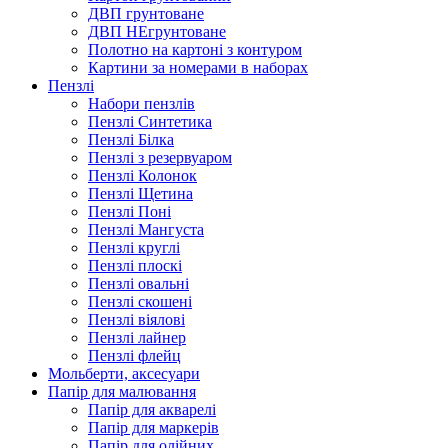
ДВП грунтоване
ДВП НЕгрунтоване
Полотно на картоні з контуром
Картини за номерами в наборах
Пензлі
Набори пензлів
Пензлі Синтетика
Пензлі Білка
Пензлі з резервуаром
Пензлі Колонок
Пензлі Щетина
Пензлі Поні
Пензлі Мангуста
Пензлі круглі
Пензлі плоскі
Пензлі овальні
Пензлі скошені
Пензлі віялові
Пензлі лайнер
Пензлі флейц
Мольберти, аксесуари
Папір для малювання
Папір для акварелі
Папір для маркерів
Папір для олійних