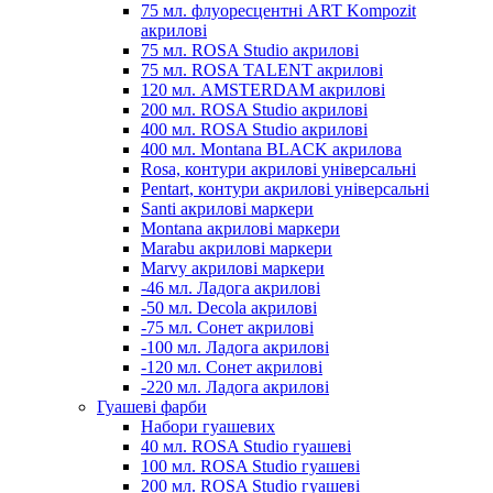
75 мл. флуоресцентні ART Kompozit
акрилові
75 мл. ROSA Studio акрилові
75 мл. ROSA TALENT акрилові
120 мл. AMSTERDAM акрилові
200 мл. ROSA Studio акрилові
400 мл. ROSA Studio акрилові
400 мл. Montana BLACK акрилова
Rosa, контури акрилові універсальні
Pentart, контури акрилові універсальні
Santi акрилові маркери
Montana акрилові маркери
Marabu акрилові маркери
Marvy акрилові маркери
-46 мл. Ладога акрилові
-50 мл. Decola акрилові
-75 мл. Сонет акрилові
-100 мл. Ладога акрилові
-120 мл. Сонет акрилові
-220 мл. Ладога акрилові
Гуашеві фарби
Набори гуашевих
40 мл. ROSA Studio гуашеві
100 мл. ROSA Studio гуашеві
200 мл. ROSA Studio гуашеві