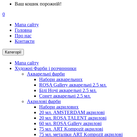
Ваш кошик порожній!
0
Мапа сайту
Головна
Про нас
Контакти
Категорії
Мапа сайту
Художні Фарби і розчинники
Акварельні фарби
Набори акварельних
ROSA Gallery акварельні 2.5 мл.
Білі Ночі акварельні 2.5 мл.
Сонет акварельні 2.5 мл.
Акрилові фарби
Набори акрилових
20 мл. AMSTERDAM акрилові
20 мл. ROSA TALENT акрилові
60 мл. ROSA Gallery акрилові
75 мл. ART Kompozit акрилові
75 мл. металіки ART Kompozit акрилові