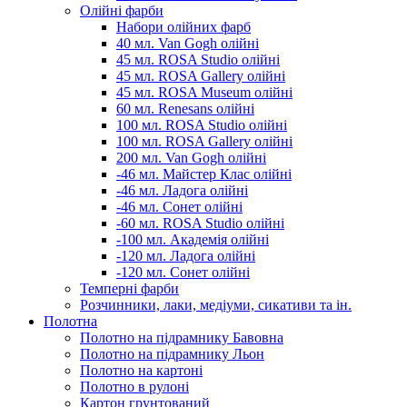
Олійні фарби
Набори олійних фарб
40 мл. Van Gogh олійні
45 мл. ROSA Studio олійні
45 мл. ROSA Gallery олійні
45 мл. ROSA Museum олійні
60 мл. Renesans олійні
100 мл. ROSA Studio олійні
100 мл. ROSA Gallery олійні
200 мл. Van Gogh олійні
-46 мл. Майстер Клас олійні
-46 мл. Ладога олійні
-46 мл. Сонет олійні
-60 мл. ROSA Studio олійні
-100 мл. Академія олійні
-120 мл. Ладога олійні
-120 мл. Сонет олійні
Темперні фарби
Розчинники, лаки, медіуми, сикативи та ін.
Полотна
Полотно на підрамнику Бавовна
Полотно на підрамнику Льон
Полотно на картоні
Полотно в рулоні
Картон грунтований