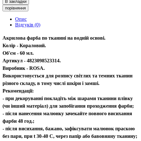
В закладки
порівняння
Опис
Відгуків (0)
Акрилова фарба по тканині на водній основі.
Колір - Кораловий.
Об'єм - 60 мл.
Артикул - 4823098523314.
Виробник - ROSA.
Використовується для розпису світлих та темних тканин
різного складу, в тому числі шкіри і замші.
Рекомендації:
- при декоруванні покладіть між шарами тканини плівку
(чи інший матеріал) для запобігання проходження фарби;
- після нанесення малюнку зачекайте повного висихання
фарби 48 год.;
- після висихання, бажано, зафіксувати малюнок праскою
без пари, при t 30-40 С, через папір або бавовняну тканину;