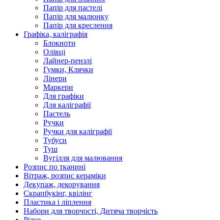
Папір для пастелі
Папір для малюнку
Папір для креслення
Графіка, каліграфія
Блокноти
Олівці
Лайнер-пензлі
Гумки, Клячки
Лінери
Маркери
Для графіки
Для каліграфії
Пастель
Ручки
Ручки для каліграфії
Тубуси
Туш
Вугілля для малювання
Розпис по тканині
Вітраж, розпис кераміки
Декупаж, декорування
Скрапбукінг, квілінг
Пластика і ліплення
Набори для творчості, Дитяча творчість
Різне