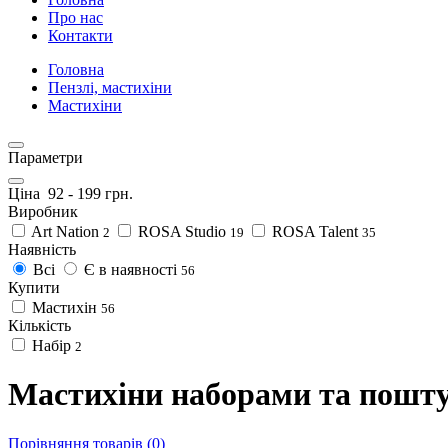
Про нас
Контакти
Головна
Пензлі, мастихіни
Мастихіни
Параметри
Ціна
92
-
199
грн.
Виробник
Art Nation
ROSA Studio
ROSA Talent
2
19
35
Наявність
Всі
Є в наявності
56
Купити
Мастихін
56
Кількість
Набір
2
Мастихіни наборами та пошт
Порівняння товарів (0)