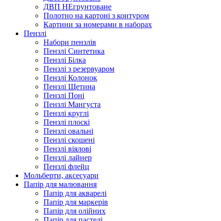
ДВП НЕгрунтоване
Полотно на картоні з контуром
Картини за номерами в наборах
Пензлі
Набори пензлів
Пензлі Синтетика
Пензлі Білка
Пензлі з резервуаром
Пензлі Колонок
Пензлі Щетина
Пензлі Поні
Пензлі Мангуста
Пензлі круглі
Пензлі плоскі
Пензлі овальні
Пензлі скошені
Пензлі віялові
Пензлі лайнер
Пензлі флейц
Мольберти, аксесуари
Папір для малювання
Папір для акварелі
Папір для маркерів
Папір для олійних
Папір для пастелі