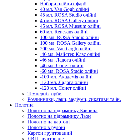
Набори олійних фарб
40 мл. Van Gogh олійні
45 мл. ROSA Studio олійні
45 мл. ROSA Gallery олійні
45 мл. ROSA Museum олійні
60 мл. Renesans олійні
100 мл. ROSA Studio олійні
100 мл. ROSA Gallery олійні
200 мл. Van Gogh олійні
-46 мл. Майстер Клас олійні
-46 мл. Ладога олійні
-46 мл. Сонет олійні
-60 мл. ROSA Studio олійні
-100 мл. Академія олійні
-120 мл. Ладога олійні
-120 мл. Сонет олійні
Темперні фарби
Розчинники, лаки, медіуми, сикативи та ін.
Полотна
Полотно на підрамнику Бавовна
Полотно на підрамнику Льон
Полотно на картоні
Полотно в рулоні
Картон грунтований
ДВП грунтоване