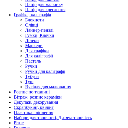
Папір для малюнку
Папір для креслення
Графіка, каліграфія
Блокноти
Олівці
Лайнер-пензлі
Гумки, Клячки
Лінери
Маркери
Для графіки
Для каліграфії
Пастель
Ручки
Ручки для каліграфії
Тубуси
Туш
Вугілля для малювання
Розпис по тканині
Вітраж, розпис кераміки
Декупаж, декорування
Скрапбукінг, квілінг
Пластика і ліплення
Набори для творчості, Дитяча творчість
Різне
Головна