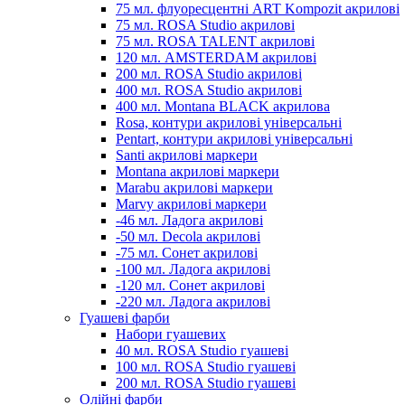
75 мл. флуоресцентні ART Kompozit акрилові
75 мл. ROSA Studio акрилові
75 мл. ROSA TALENT акрилові
120 мл. AMSTERDAM акрилові
200 мл. ROSA Studio акрилові
400 мл. ROSA Studio акрилові
400 мл. Montana BLACK акрилова
Rosa, контури акрилові універсальні
Pentart, контури акрилові універсальні
Santi акрилові маркери
Montana акрилові маркери
Marabu акрилові маркери
Marvy акрилові маркери
-46 мл. Ладога акрилові
-50 мл. Decola акрилові
-75 мл. Сонет акрилові
-100 мл. Ладога акрилові
-120 мл. Сонет акрилові
-220 мл. Ладога акрилові
Гуашеві фарби
Набори гуашевих
40 мл. ROSA Studio гуашеві
100 мл. ROSA Studio гуашеві
200 мл. ROSA Studio гуашеві
Олійні фарби