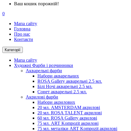
Ваш кошик порожній!
0
Мапа сайту
Головна
Про нас
Контакти
Категорії
Мапа сайту
Художні Фарби і розчинники
Акварельні фарби
Набори акварельних
ROSA Gallery акварельні 2.5 мл.
Білі Ночі акварельні 2.5 мл.
Сонет акварельні 2.5 мл.
Акрилові фарби
Набори акрилових
20 мл. AMSTERDAM акрилові
20 мл. ROSA TALENT акрилові
60 мл. ROSA Gallery акрилові
75 мл. ART Kompozit акрилові
75 мл. металіки ART Kompozit акрилові