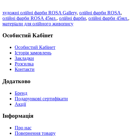
художні олійні фарби ROSA Gallery
,
олійні фарби ROSA
,
олійні фарби ROSA 45мл.
,
олійні фарби
,
олійні фарби 45мл.
,
матеріали для олійного живопису
Особистий Кабінет
Особистий Кабінет
Історія замовлень
Закладки
Розсилка
Контакти
Додатково
Бренд
Подарункові сертифікати
Акції
Інформація
Про нас
Повернення товару