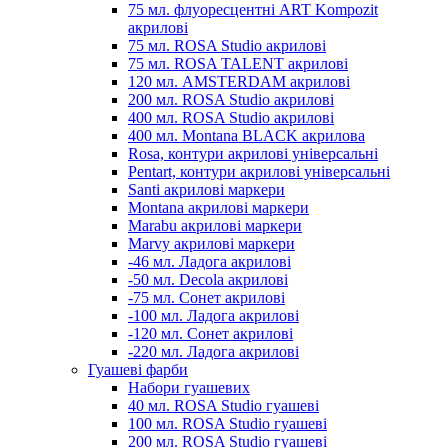
75 мл. флуоресцентні ART Kompozit
акрилові
75 мл. ROSA Studio акрилові
75 мл. ROSA TALENT акрилові
120 мл. AMSTERDAM акрилові
200 мл. ROSA Studio акрилові
400 мл. ROSA Studio акрилові
400 мл. Montana BLACK акрилова
Rosa, контури акрилові універсальні
Pentart, контури акрилові універсальні
Santi акрилові маркери
Montana акрилові маркери
Marabu акрилові маркери
Marvy акрилові маркери
-46 мл. Ладога акрилові
-50 мл. Decola акрилові
-75 мл. Сонет акрилові
-100 мл. Ладога акрилові
-120 мл. Сонет акрилові
-220 мл. Ладога акрилові
Гуашеві фарби
Набори гуашевих
40 мл. ROSA Studio гуашеві
100 мл. ROSA Studio гуашеві
200 мл. ROSA Studio гуашеві