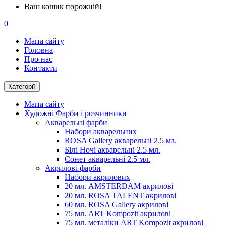
Ваш кошик порожній!
0
Мапа сайту
Головна
Про нас
Контакти
Категорії
Мапа сайту
Художні Фарби і розчинники
Акварельні фарби
Набори акварельних
ROSA Gallery акварельні 2.5 мл.
Білі Ночі акварельні 2.5 мл.
Сонет акварельні 2.5 мл.
Акрилові фарби
Набори акрилових
20 мл. AMSTERDAM акрилові
20 мл. ROSA TALENT акрилові
60 мл. ROSA Gallery акрилові
75 мл. ART Kompozit акрилові
75 мл. металіки ART Kompozit акрилові