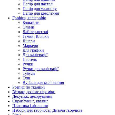
Папір для пастелі
Папір для малюнку
Папір для креслення
Графіка, каліграфія
Блокноти
Олівці
Лайнер-пензлі
Гумки, Клячки
Лінери
Маркери
Для графіки
Для каліграфії
Пастель
Ручки
Ручки для каліграфії
Тубуси
Туш
Вугілля для малювання
Розпис по тканині
Вітраж, розпис кераміки
Декупаж, декорування
Скрапбукінг, квілінг
Пластика і ліплення
Набори для творчості, Дитяча творчість
Різне