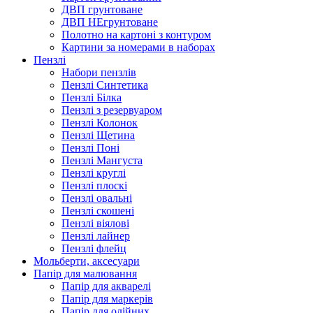
ДВП грунтоване
ДВП НЕгрунтоване
Полотно на картоні з контуром
Картини за номерами в наборах
Пензлі
Набори пензлів
Пензлі Синтетика
Пензлі Білка
Пензлі з резервуаром
Пензлі Колонок
Пензлі Щетина
Пензлі Поні
Пензлі Мангуста
Пензлі круглі
Пензлі плоскі
Пензлі овальні
Пензлі скошені
Пензлі віялові
Пензлі лайнер
Пензлі флейц
Мольберти, аксесуари
Папір для малювання
Папір для акварелі
Папір для маркерів
Папір для олійних