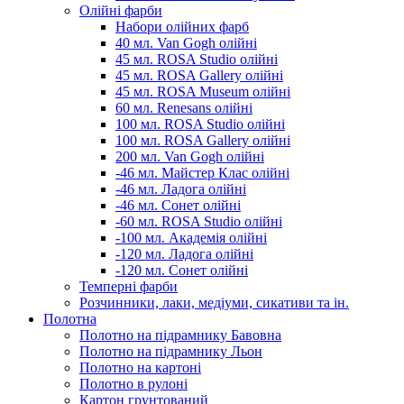
Олійні фарби
Набори олійних фарб
40 мл. Van Gogh олійні
45 мл. ROSA Studio олійні
45 мл. ROSA Gallery олійні
45 мл. ROSA Museum олійні
60 мл. Renesans олійні
100 мл. ROSA Studio олійні
100 мл. ROSA Gallery олійні
200 мл. Van Gogh олійні
-46 мл. Майстер Клас олійні
-46 мл. Ладога олійні
-46 мл. Сонет олійні
-60 мл. ROSA Studio олійні
-100 мл. Академія олійні
-120 мл. Ладога олійні
-120 мл. Сонет олійні
Темперні фарби
Розчинники, лаки, медіуми, сикативи та ін.
Полотна
Полотно на підрамнику Бавовна
Полотно на підрамнику Льон
Полотно на картоні
Полотно в рулоні
Картон грунтований