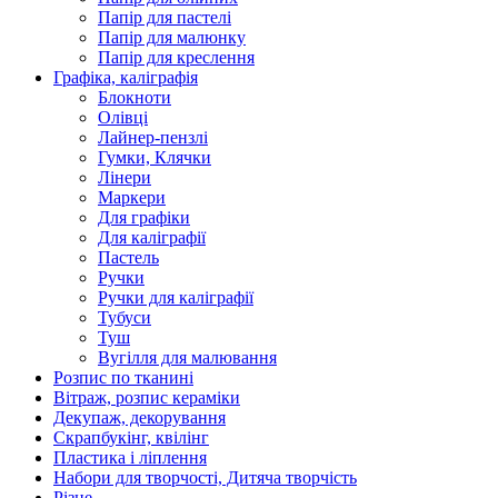
Папір для пастелі
Папір для малюнку
Папір для креслення
Графіка, каліграфія
Блокноти
Олівці
Лайнер-пензлі
Гумки, Клячки
Лінери
Маркери
Для графіки
Для каліграфії
Пастель
Ручки
Ручки для каліграфії
Тубуси
Туш
Вугілля для малювання
Розпис по тканині
Вітраж, розпис кераміки
Декупаж, декорування
Скрапбукінг, квілінг
Пластика і ліплення
Набори для творчості, Дитяча творчість
Різне