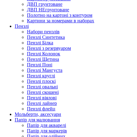
ДВП грунтоване
ДВП НЕгрунтоване
Полотно на картоні з контуром
Картини за номерами в наборах
Пензлі
Набори пензлів
Пензлі Синтетика
Пензлі Білка
Пензлі з резервуаром
Пензлі Колонок
Пензлі Щетина
Пензлі Поні
Пензлі Мангуста
Пензлі круглі
Пензлі плоскі
Пензлі овальні
Пензлі скошені
Пензлі віялові
Пензлі лайнер
Пензлі флейц
Мольберти, аксесуари
Папір для малювання
Папір для акварелі
Папір для маркерів
Папір для олійних