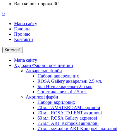
Ваш кошик порожній!
0
Мапа сайту
Головна
Про нас
Контакти
Категорії
Мапа сайту
Художні Фарби і розчинники
Акварельні фарби
Набори акварельних
ROSA Gallery акварельні 2.5 мл.
Білі Ночі акварельні 2.5 мл.
Сонет акварельні 2.5 мл.
Акрилові фарби
Набори акрилових
20 мл. AMSTERDAM акрилові
20 мл. ROSA TALENT акрилові
60 мл. ROSA Gallery акрилові
75 мл. ART Kompozit акрилові
75 мл. металіки ART Kompozit акрилові