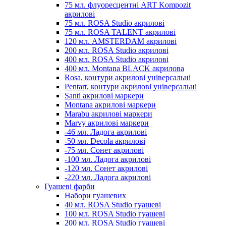
75 мл. флуоресцентні ART Kompozit
акрилові
75 мл. ROSA Studio акрилові
75 мл. ROSA TALENT акрилові
120 мл. AMSTERDAM акрилові
200 мл. ROSA Studio акрилові
400 мл. ROSA Studio акрилові
400 мл. Montana BLACK акрилова
Rosa, контури акрилові універсальні
Pentart, контури акрилові універсальні
Santi акрилові маркери
Montana акрилові маркери
Marabu акрилові маркери
Marvy акрилові маркери
-46 мл. Ладога акрилові
-50 мл. Decola акрилові
-75 мл. Сонет акрилові
-100 мл. Ладога акрилові
-120 мл. Сонет акрилові
-220 мл. Ладога акрилові
Гуашеві фарби
Набори гуашевих
40 мл. ROSA Studio гуашеві
100 мл. ROSA Studio гуашеві
200 мл. ROSA Studio гуашеві