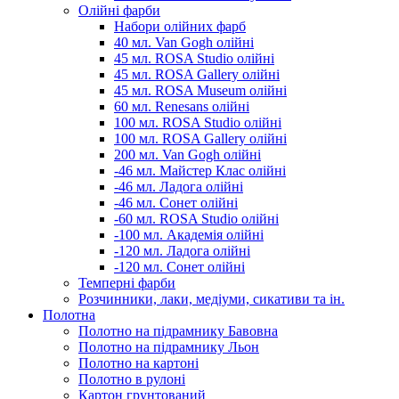
Олійні фарби
Набори олійних фарб
40 мл. Van Gogh олійні
45 мл. ROSA Studio олійні
45 мл. ROSA Gallery олійні
45 мл. ROSA Museum олійні
60 мл. Renesans олійні
100 мл. ROSA Studio олійні
100 мл. ROSA Gallery олійні
200 мл. Van Gogh олійні
-46 мл. Майстер Клас олійні
-46 мл. Ладога олійні
-46 мл. Сонет олійні
-60 мл. ROSA Studio олійні
-100 мл. Академія олійні
-120 мл. Ладога олійні
-120 мл. Сонет олійні
Темперні фарби
Розчинники, лаки, медіуми, сикативи та ін.
Полотна
Полотно на підрамнику Бавовна
Полотно на підрамнику Льон
Полотно на картоні
Полотно в рулоні
Картон грунтований