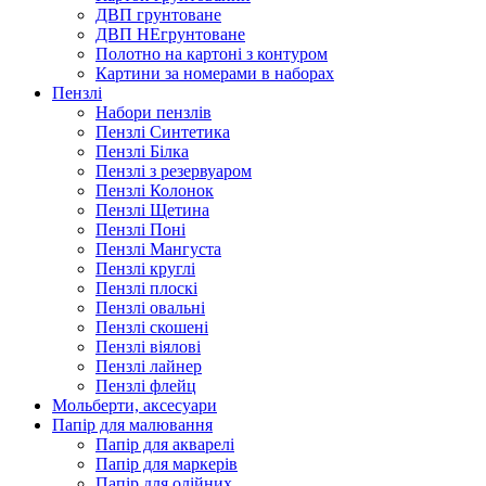
ДВП грунтоване
ДВП НЕгрунтоване
Полотно на картоні з контуром
Картини за номерами в наборах
Пензлі
Набори пензлів
Пензлі Синтетика
Пензлі Білка
Пензлі з резервуаром
Пензлі Колонок
Пензлі Щетина
Пензлі Поні
Пензлі Мангуста
Пензлі круглі
Пензлі плоскі
Пензлі овальні
Пензлі скошені
Пензлі віялові
Пензлі лайнер
Пензлі флейц
Мольберти, аксесуари
Папір для малювання
Папір для акварелі
Папір для маркерів
Папір для олійних