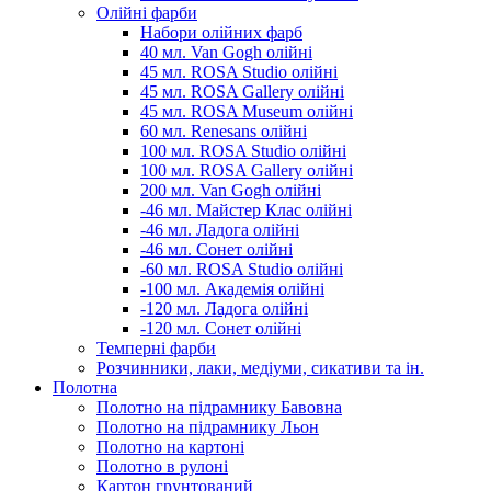
Олійні фарби
Набори олійних фарб
40 мл. Van Gogh олійні
45 мл. ROSA Studio олійні
45 мл. ROSA Gallery олійні
45 мл. ROSA Museum олійні
60 мл. Renesans олійні
100 мл. ROSA Studio олійні
100 мл. ROSA Gallery олійні
200 мл. Van Gogh олійні
-46 мл. Майстер Клас олійні
-46 мл. Ладога олійні
-46 мл. Сонет олійні
-60 мл. ROSA Studio олійні
-100 мл. Академія олійні
-120 мл. Ладога олійні
-120 мл. Сонет олійні
Темперні фарби
Розчинники, лаки, медіуми, сикативи та ін.
Полотна
Полотно на підрамнику Бавовна
Полотно на підрамнику Льон
Полотно на картоні
Полотно в рулоні
Картон грунтований