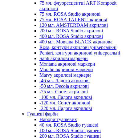
75 мл. флуоресцентні ART Kompozit
акрилові
75 мл. ROSA Studio акрилові
75 мл. ROSA TALENT акрилові
120 мл. AMSTERDAM акрилові
200 мл. ROSA Studio акрилові
400 мл. ROSA Studio акрилові
400 мл. Montana BLACK акрилова
Rosa, контури акрилові універсальні
Pentart, контури акрилові універсальні
Santi акрилові маркери
Montana акрилові маркери
Marabu акрилові маркери
Marvy акрилові маркери
-46 мл. Ладога акрилові
-50 мл. Decola акрилові
-75 мл. Сонет акрилові
-100 мл. Ладога акрилові
-120 мл. Сонет акрилові
-220 мл. Ладога акрилові
Гуашеві фарби
Набори гуашевих
40 мл. ROSA Studio гуашеві
100 мл. ROSA Studio гуашеві
200 мл. ROSA Studio гуашеві