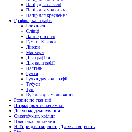
Папір для пастелі
Папір для малюнку
Папір для креслення
Графіка, каліграфія
Блокноти
Олівці
Лайнер-пензлі
Гумки, Клячки
Лінери
Маркери
Для графіки
Для каліграфії
Пастель
Ручки
Ручки для каліграфії
Тубуси
Туш
Вугілля для малювання
Розпис по тканині
Вітраж, розпис кераміки
Декупаж, декорування
Скрапбукінг, квілінг
Пластика і ліплення
Набори для творчості, Дитяча творчість
Різне