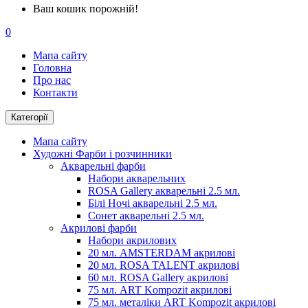
Ваш кошик порожній!
0
Мапа сайту
Головна
Про нас
Контакти
Категорії
Мапа сайту
Художні Фарби і розчинники
Акварельні фарби
Набори акварельних
ROSA Gallery акварельні 2.5 мл.
Білі Ночі акварельні 2.5 мл.
Сонет акварельні 2.5 мл.
Акрилові фарби
Набори акрилових
20 мл. AMSTERDAM акрилові
20 мл. ROSA TALENT акрилові
60 мл. ROSA Gallery акрилові
75 мл. ART Kompozit акрилові
75 мл. металіки ART Kompozit акрилові