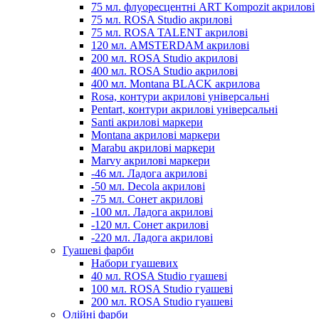
75 мл. флуоресцентні ART Kompozit акрилові
75 мл. ROSA Studio акрилові
75 мл. ROSA TALENT акрилові
120 мл. AMSTERDAM акрилові
200 мл. ROSA Studio акрилові
400 мл. ROSA Studio акрилові
400 мл. Montana BLACK акрилова
Rosa, контури акрилові універсальні
Pentart, контури акрилові універсальні
Santi акрилові маркери
Montana акрилові маркери
Marabu акрилові маркери
Marvy акрилові маркери
-46 мл. Ладога акрилові
-50 мл. Decola акрилові
-75 мл. Сонет акрилові
-100 мл. Ладога акрилові
-120 мл. Сонет акрилові
-220 мл. Ладога акрилові
Гуашеві фарби
Набори гуашевих
40 мл. ROSA Studio гуашеві
100 мл. ROSA Studio гуашеві
200 мл. ROSA Studio гуашеві
Олійні фарби