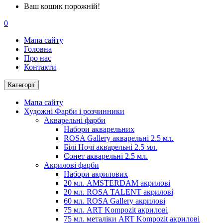
Ваш кошик порожній!
0
Мапа сайту
Головна
Про нас
Контакти
Категорії
Мапа сайту
Художні Фарби і розчинники
Акварельні фарби
Набори акварельних
ROSA Gallery акварельні 2.5 мл.
Білі Ночі акварельні 2.5 мл.
Сонет акварельні 2.5 мл.
Акрилові фарби
Набори акрилових
20 мл. AMSTERDAM акрилові
20 мл. ROSA TALENT акрилові
60 мл. ROSA Gallery акрилові
75 мл. ART Kompozit акрилові
75 мл. металіки ART Kompozit акрилові