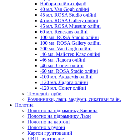
Набори олійних фарб
40 мл. Van Gogh олійні
45 мл. ROSA Studio олійні
45 мл. ROSA Gallery олійні
45 мл. ROSA Museum олійні
60 мл. Renesans олійні
100 мл. ROSA Studio олійні
100 мл. ROSA Gallery олійні
200 мл. Van Gogh олійні
-46 мл. Майстер Клас олійні
-46 мл. Ладога олійні
-46 мл. Сонет олійні
-60 мл. ROSA Studio олійні
-100 мл. Академія олійні
-120 мл. Ладога олійні
-120 мл. Сонет олійні
Темперні фарби
Розчинники, лаки, медіуми, сикативи та ін.
Полотна
Полотно на підрамнику Бавовна
Полотно на підрамнику Льон
Полотно на картоні
Полотно в рулоні
Картон грунтований
ДВП грунтоване