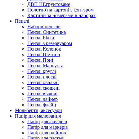
ДВП НЕгрунтоване
Полотно на картоні з контуром
Картини за номерами в наборах
Пензлі
Набори пензлів
Пензлі Синтетика
Пензлі Білка
Пензлі з резервуаром
Пензлі Колонок
Пензлі Щетина
Пензлі Поні
Пензлі Мангуста
Пензлі круглі
Пензлі плоскі
Пензлі овальні
Пензлі скошені
Пензлі віялові
Пензлі лайнер
Пензлі флейц
Мольберти, аксесуари
Папір для малювання
Папір для акварелі
Папір для маркерів
Папір для олійних
Папір для пастелі