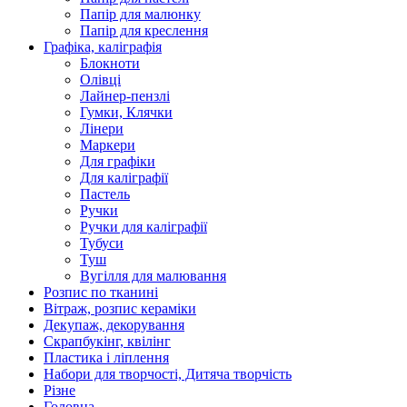
Папір для малюнку
Папір для креслення
Графіка, каліграфія
Блокноти
Олівці
Лайнер-пензлі
Гумки, Клячки
Лінери
Маркери
Для графіки
Для каліграфії
Пастель
Ручки
Ручки для каліграфії
Тубуси
Туш
Вугілля для малювання
Розпис по тканині
Вітраж, розпис кераміки
Декупаж, декорування
Скрапбукінг, квілінг
Пластика і ліплення
Набори для творчості, Дитяча творчість
Різне
Головна