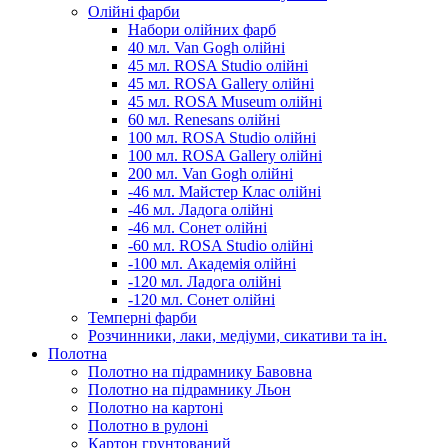
Олійні фарби
Набори олійних фарб
40 мл. Van Gogh олійні
45 мл. ROSA Studio олійні
45 мл. ROSA Gallery олійні
45 мл. ROSA Museum олійні
60 мл. Renesans олійні
100 мл. ROSA Studio олійні
100 мл. ROSA Gallery олійні
200 мл. Van Gogh олійні
-46 мл. Майстер Клас олійні
-46 мл. Ладога олійні
-46 мл. Сонет олійні
-60 мл. ROSA Studio олійні
-100 мл. Академія олійні
-120 мл. Ладога олійні
-120 мл. Сонет олійні
Темперні фарби
Розчинники, лаки, медіуми, сикативи та ін.
Полотна
Полотно на підрамнику Бавовна
Полотно на підрамнику Льон
Полотно на картоні
Полотно в рулоні
Картон грунтований