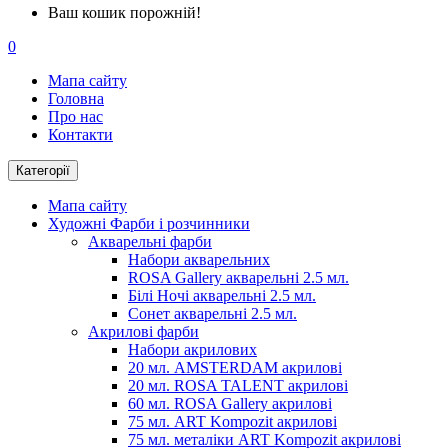
Ваш кошик порожній!
0
Мапа сайту
Головна
Про нас
Контакти
Категорії
Мапа сайту
Художні Фарби і розчинники
Акварельні фарби
Набори акварельних
ROSA Gallery акварельні 2.5 мл.
Білі Ночі акварельні 2.5 мл.
Сонет акварельні 2.5 мл.
Акрилові фарби
Набори акрилових
20 мл. AMSTERDAM акрилові
20 мл. ROSA TALENT акрилові
60 мл. ROSA Gallery акрилові
75 мл. ART Kompozit акрилові
75 мл. металіки ART Kompozit акрилові