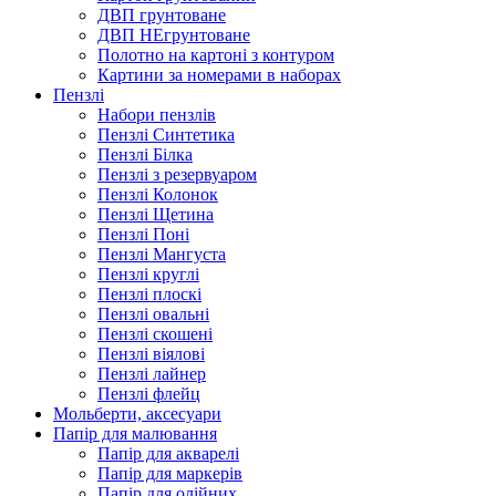
ДВП грунтоване
ДВП НЕгрунтоване
Полотно на картоні з контуром
Картини за номерами в наборах
Пензлі
Набори пензлів
Пензлі Синтетика
Пензлі Білка
Пензлі з резервуаром
Пензлі Колонок
Пензлі Щетина
Пензлі Поні
Пензлі Мангуста
Пензлі круглі
Пензлі плоскі
Пензлі овальні
Пензлі скошені
Пензлі віялові
Пензлі лайнер
Пензлі флейц
Мольберти, аксесуари
Папір для малювання
Папір для акварелі
Папір для маркерів
Папір для олійних