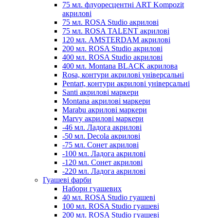
75 мл. флуоресцентні ART Kompozit
акрилові
75 мл. ROSA Studio акрилові
75 мл. ROSA TALENT акрилові
120 мл. AMSTERDAM акрилові
200 мл. ROSA Studio акрилові
400 мл. ROSA Studio акрилові
400 мл. Montana BLACK акрилова
Rosa, контури акрилові універсальні
Pentart, контури акрилові універсальні
Santi акрилові маркери
Montana акрилові маркери
Marabu акрилові маркери
Marvy акрилові маркери
-46 мл. Ладога акрилові
-50 мл. Decola акрилові
-75 мл. Сонет акрилові
-100 мл. Ладога акрилові
-120 мл. Сонет акрилові
-220 мл. Ладога акрилові
Гуашеві фарби
Набори гуашевих
40 мл. ROSA Studio гуашеві
100 мл. ROSA Studio гуашеві
200 мл. ROSA Studio гуашеві