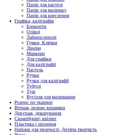
Папір для пастелі
Папір для малюнку
Папір для креслення
Графіка, каліграфія
Блокноти
Олівці
Лайнер-пензлі
Гумки, Клячки
Лінери
Маркери
Для графіки
Для каліграфії
Пастель
Ручки
Ручки для каліграфії
Тубуси
Туш
Вугілля для малювання
Розпис по тканині
Вітраж, розпис кераміки
Декупаж, декорування
Скрапбукінг, квілінг
Пластика і ліплення
Набори для творчості, Дитяча творчість
Різне