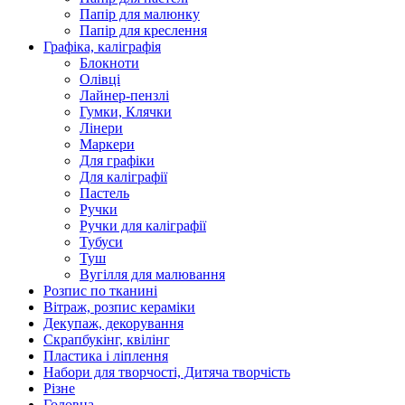
Папір для малюнку
Папір для креслення
Графіка, каліграфія
Блокноти
Олівці
Лайнер-пензлі
Гумки, Клячки
Лінери
Маркери
Для графіки
Для каліграфії
Пастель
Ручки
Ручки для каліграфії
Тубуси
Туш
Вугілля для малювання
Розпис по тканині
Вітраж, розпис кераміки
Декупаж, декорування
Скрапбукінг, квілінг
Пластика і ліплення
Набори для творчості, Дитяча творчість
Різне
Головна