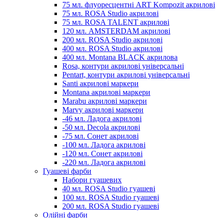
75 мл. флуоресцентні ART Kompozit акрилові
75 мл. ROSA Studio акрилові
75 мл. ROSA TALENT акрилові
120 мл. AMSTERDAM акрилові
200 мл. ROSA Studio акрилові
400 мл. ROSA Studio акрилові
400 мл. Montana BLACK акрилова
Rosa, контури акрилові універсальні
Pentart, контури акрилові універсальні
Santi акрилові маркери
Montana акрилові маркери
Marabu акрилові маркери
Marvy акрилові маркери
-46 мл. Ладога акрилові
-50 мл. Decola акрилові
-75 мл. Сонет акрилові
-100 мл. Ладога акрилові
-120 мл. Сонет акрилові
-220 мл. Ладога акрилові
Гуашеві фарби
Набори гуашевих
40 мл. ROSA Studio гуашеві
100 мл. ROSA Studio гуашеві
200 мл. ROSA Studio гуашеві
Олійні фарби