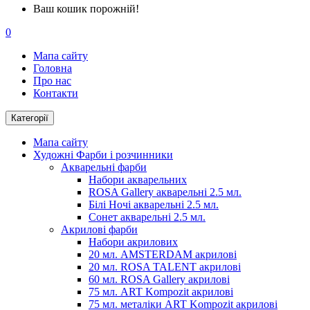
Ваш кошик порожній!
0
Мапа сайту
Головна
Про нас
Контакти
Категорії
Мапа сайту
Художні Фарби і розчинники
Акварельні фарби
Набори акварельних
ROSA Gallery акварельні 2.5 мл.
Білі Ночі акварельні 2.5 мл.
Сонет акварельні 2.5 мл.
Акрилові фарби
Набори акрилових
20 мл. AMSTERDAM акрилові
20 мл. ROSA TALENT акрилові
60 мл. ROSA Gallery акрилові
75 мл. ART Kompozit акрилові
75 мл. металіки ART Kompozit акрилові