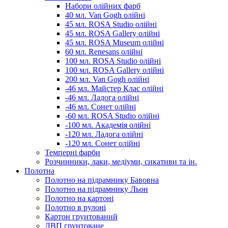
Набори олійних фарб
40 мл. Van Gogh олійні
45 мл. ROSA Studio олійні
45 мл. ROSA Gallery олійні
45 мл. ROSA Museum олійні
60 мл. Renesans олійні
100 мл. ROSA Studio олійні
100 мл. ROSA Gallery олійні
200 мл. Van Gogh олійні
-46 мл. Майстер Клас олійні
-46 мл. Ладога олійні
-46 мл. Сонет олійні
-60 мл. ROSA Studio олійні
-100 мл. Академія олійні
-120 мл. Ладога олійні
-120 мл. Сонет олійні
Темперні фарби
Розчинники, лаки, медіуми, сикативи та ін.
Полотна
Полотно на підрамнику Бавовна
Полотно на підрамнику Льон
Полотно на картоні
Полотно в рулоні
Картон грунтований
ДВП грунтоване