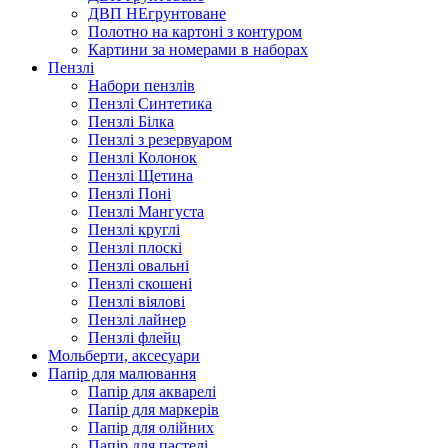
ДВП НЕгрунтоване
Полотно на картоні з контуром
Картини за номерами в наборах
Пензлі
Набори пензлів
Пензлі Синтетика
Пензлі Білка
Пензлі з резервуаром
Пензлі Колонок
Пензлі Щетина
Пензлі Поні
Пензлі Мангуста
Пензлі круглі
Пензлі плоскі
Пензлі овальні
Пензлі скошені
Пензлі віялові
Пензлі лайнер
Пензлі флейц
Мольберти, аксесуари
Папір для малювання
Папір для акварелі
Папір для маркерів
Папір для олійних
Папір для пастелі