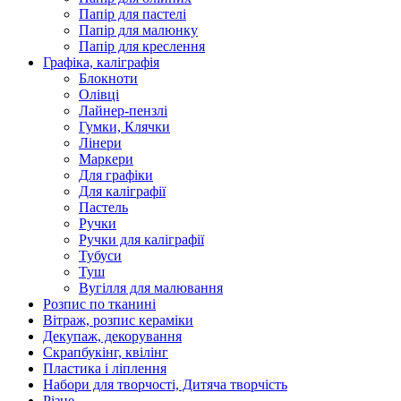
Папір для пастелі
Папір для малюнку
Папір для креслення
Графіка, каліграфія
Блокноти
Олівці
Лайнер-пензлі
Гумки, Клячки
Лінери
Маркери
Для графіки
Для каліграфії
Пастель
Ручки
Ручки для каліграфії
Тубуси
Туш
Вугілля для малювання
Розпис по тканині
Вітраж, розпис кераміки
Декупаж, декорування
Скрапбукінг, квілінг
Пластика і ліплення
Набори для творчості, Дитяча творчість
Різне