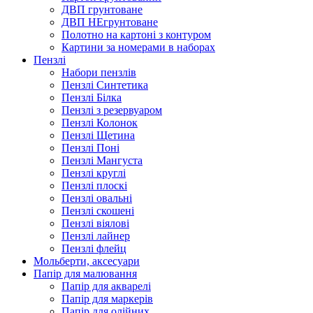
ДВП грунтоване
ДВП НЕгрунтоване
Полотно на картоні з контуром
Картини за номерами в наборах
Пензлі
Набори пензлів
Пензлі Синтетика
Пензлі Білка
Пензлі з резервуаром
Пензлі Колонок
Пензлі Щетина
Пензлі Поні
Пензлі Мангуста
Пензлі круглі
Пензлі плоскі
Пензлі овальні
Пензлі скошені
Пензлі віялові
Пензлі лайнер
Пензлі флейц
Мольберти, аксесуари
Папір для малювання
Папір для акварелі
Папір для маркерів
Папір для олійних