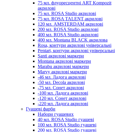
75 мл. флуоресцентні ART Kompozit
акрилові
75 мл. ROSA Studio акрилові
75 мл. ROSA TALENT акрилові
120 мл. AMSTERDAM акрилові
200 мл. ROSA Studio акрилові
400 мл. ROSA Studio акрилові
400 мл. Montana BLACK акрилова
Rosa, контури акрилові універсальні
Pentart, контури акрилові універсальні
Santi акрилові маркери
Montana акрилові маркери
Marabu акрилові маркери
Marvy акрилові маркери
-46 мл. Ладога акрилові
-50 мл. Decola акрилові
-75 мл. Сонет акрилові
-100 мл. Ладога акрилові
-120 мл. Сонет акрилові
-220 мл. Ладога акрилові
Гуашеві фарби
Набори гуашевих
40 мл. ROSA Studio гуашеві
100 мл. ROSA Studio гуашеві
200 мл. ROSA Studio гуашеві