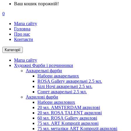
Ваш кошик порожній!
0
Мапа сайту
Головна
Про нас
Контакти
Категорії
Мапа сайту
Художні Фарби і розчинники
Акварельні фарби
Набори акварельних
ROSA Gallery акварельні 2.5 мл.
Білі Ночі акварельні 2.5 мл.
Сонет акварельні 2.5 мл.
Акрилові фарби
Набори акрилових
20 мл. AMSTERDAM акрилові
20 мл. ROSA TALENT акрилові
60 мл. ROSA Gallery акрилові
75 мл. ART Kompozit акрилові
75 мл. металіки ART Kompozit акрилові