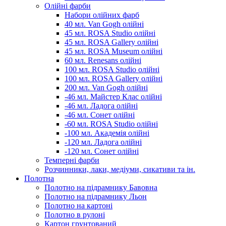
Олійні фарби
Набори олійних фарб
40 мл. Van Gogh олійні
45 мл. ROSA Studio олійні
45 мл. ROSA Gallery олійні
45 мл. ROSA Museum олійні
60 мл. Renesans олійні
100 мл. ROSA Studio олійні
100 мл. ROSA Gallery олійні
200 мл. Van Gogh олійні
-46 мл. Майстер Клас олійні
-46 мл. Ладога олійні
-46 мл. Сонет олійні
-60 мл. ROSA Studio олійні
-100 мл. Академія олійні
-120 мл. Ладога олійні
-120 мл. Сонет олійні
Темперні фарби
Розчинники, лаки, медіуми, сикативи та ін.
Полотна
Полотно на підрамнику Бавовна
Полотно на підрамнику Льон
Полотно на картоні
Полотно в рулоні
Картон грунтований