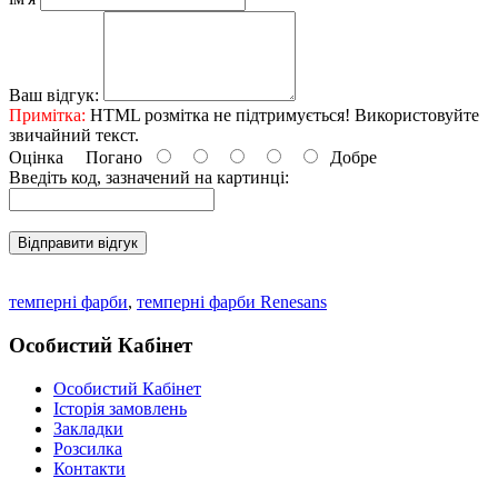
Ваш відгук:
Примітка:
HTML розмітка не підтримується! Використовуйте
звичайний текст.
Оцінка
Погано
Добре
Введіть код, зазначений на картинці:
Відправити відгук
темперні фарби
,
темперні фарби Renesans
Особистий Кабінет
Особистий Кабінет
Історія замовлень
Закладки
Розсилка
Контакти