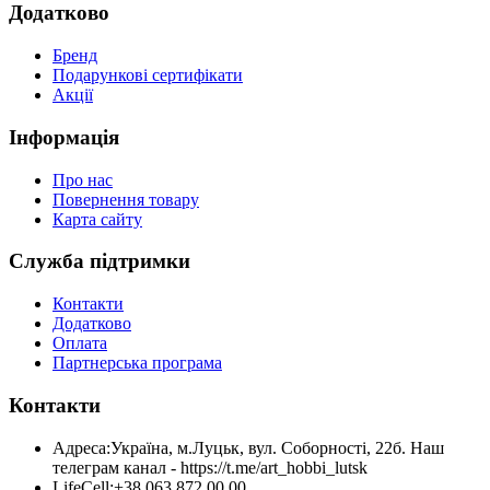
Додатково
Бренд
Подарункові сертифікати
Акції
Інформація
Про нас
Повернення товару
Карта сайту
Служба підтримки
Контакти
Додатково
Оплата
Партнерська програма
Контакти
Адреса:
Україна, м.Луцьк, вул. Соборності, 22б. Наш
телеграм канал - https://t.me/art_hobbi_lutsk
LifeCell:
+38 063 872 00 00