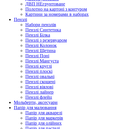
ДВП НЕгрунтоване
Полотно на картоні з контуром
Картини за номерами в наборах
Пензлі
Набори пензлів
Пензлі Синтетика
Пензлі Білка
Пензлі з резервуаром
Пензлі Колонок
Пензлі Щетина
Пензлі Поні
Пензлі Мангуста
Пензлі круглі
Пензлі плоскі
Пензлі овальні
Пензлі скошені
Пензлі віялові
Пензлі лайнер
Пензлі флейц
Мольберти, аксесуари
Папір для малювання
Папір для акварелі
Папір для маркерів
Папір для олійних
Папір для пастелі