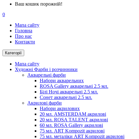
Ваш кошик порожній!
0
Мапа сайту
Головна
Про нас
Контакти
Категорії
Мапа сайту
Художні Фарби і розчинники
Акварельні фарби
Набори акварельних
ROSA Gallery акварельні 2.5 мл.
Білі Ночі акварельні 2.5 мл.
Сонет акварельні 2.5 мл.
Акрилові фарби
Набори акрилових
20 мл. AMSTERDAM акрилові
20 мл. ROSA TALENT акрилові
60 мл. ROSA Gallery акрилові
75 мл. ART Kompozit акрилові
75 мл. металіки ART Kompozit акрилові