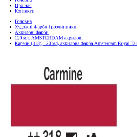
Про нас
Контакти
Головна
Художні Фарби і розчинники
Акрилові фарби
120 мл. AMSTERDAM акрилові
Кармін (318), 120 мл, акрилова фарба Amsterdam Royal Tal