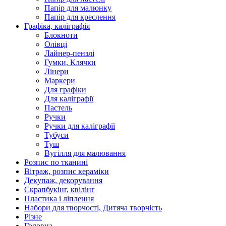
Папір для малюнку
Папір для креслення
Графіка, каліграфія
Блокноти
Олівці
Лайнер-пензлі
Гумки, Клячки
Лінери
Маркери
Для графіки
Для каліграфії
Пастель
Ручки
Ручки для каліграфії
Тубуси
Туш
Вугілля для малювання
Розпис по тканині
Вітраж, розпис кераміки
Декупаж, декорування
Скрапбукінг, квілінг
Пластика і ліплення
Набори для творчості, Дитяча творчість
Різне
Головна