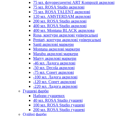
75 мл. флуоресцентні ART Kompozit акрилові
75 мл. ROSA Studio акрилові
75 мл. ROSA TALENT акрилові
120 мл. AMSTERDAM акрилові
200 мл. ROSA Studio акрилові
400 мл. ROSA Studio акрилові
400 мл. Montana BLACK акрилова
Rosa, контури акрилові універсальні
Pentart, контури акрилові універсальні
Santi акрилові маркери
Montana акрилові маркери
Marabu акрилові маркери
Marvy акрилові маркери
-46 мл. Ладога акрилові
-50 мл. Decola акрилові
-75 мл. Сонет акрилові
-100 мл. Ладога акрилові
-120 мл. Сонет акрилові
-220 мл. Ладога акрилові
Гуашеві фарби
Набори гуашевих
40 мл. ROSA Studio гуашеві
100 мл. ROSA Studio гуашеві
200 мл. ROSA Studio гуашеві
Олійні фарби