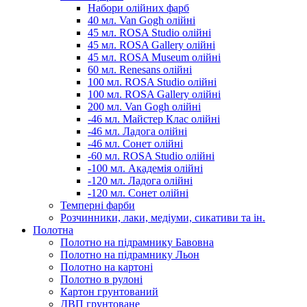
Набори олійних фарб
40 мл. Van Gogh олійні
45 мл. ROSA Studio олійні
45 мл. ROSA Gallery олійні
45 мл. ROSA Museum олійні
60 мл. Renesans олійні
100 мл. ROSA Studio олійні
100 мл. ROSA Gallery олійні
200 мл. Van Gogh олійні
-46 мл. Майстер Клас олійні
-46 мл. Ладога олійні
-46 мл. Сонет олійні
-60 мл. ROSA Studio олійні
-100 мл. Академія олійні
-120 мл. Ладога олійні
-120 мл. Сонет олійні
Темперні фарби
Розчинники, лаки, медіуми, сикативи та ін.
Полотна
Полотно на підрамнику Бавовна
Полотно на підрамнику Льон
Полотно на картоні
Полотно в рулоні
Картон грунтований
ДВП грунтоване