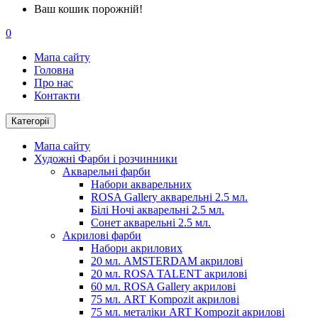
Ваш кошик порожній!
0
Мапа сайту
Головна
Про нас
Контакти
Категорії
Мапа сайту
Художні Фарби і розчинники
Акварельні фарби
Набори акварельних
ROSA Gallery акварельні 2.5 мл.
Білі Ночі акварельні 2.5 мл.
Сонет акварельні 2.5 мл.
Акрилові фарби
Набори акрилових
20 мл. AMSTERDAM акрилові
20 мл. ROSA TALENT акрилові
60 мл. ROSA Gallery акрилові
75 мл. ART Kompozit акрилові
75 мл. металіки ART Kompozit акрилові