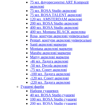
75 мл. флуоресцентні ART Kompozit
акрилові
75 мл. ROSA Studio акрилові
75 мл. ROSA TALENT акрилові
120 мл. AMSTERDAM акрилові
200 мл. ROSA Studio акрилові
400 мл. ROSA Studio акрилові
400 мл. Montana BLACK акрилова
Rosa, контури акрилові універсальні
Pentart, контури акрилові універсальні
Santi акрилові маркери
Montana акрилові маркери
Marabu акрилові маркери
Marvy акрилові маркери
-46 мл. Ладога акрилові
-50 мл. Decola акрилові
-75 мл. Сонет акрилові
-100 мл. Ладога акрилові
-120 мл. Сонет акрилові
-220 мл. Ладога акрилові
Гуашеві фарби
Набори гуашевих
40 мл. ROSA Studio гуашеві
100 мл. ROSA Studio гуашеві
200 мл. ROSA Studio гуашеві