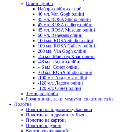
Олійні фарби
Набори олійних фарб
40 мл. Van Gogh олійні
45 мл. ROSA Studio олійні
45 мл. ROSA Gallery олійні
45 мл. ROSA Museum олійні
60 мл. Renesans олійні
100 мл. ROSA Studio олійні
100 мл. ROSA Gallery олійні
200 мл. Van Gogh олійні
-46 мл. Майстер Клас олійні
-46 мл. Ладога олійні
-46 мл. Сонет олійні
-60 мл. ROSA Studio олійні
-100 мл. Академія олійні
-120 мл. Ладога олійні
-120 мл. Сонет олійні
Темперні фарби
Розчинники, лаки, медіуми, сикативи та ін.
Полотна
Полотно на підрамнику Бавовна
Полотно на підрамнику Льон
Полотно на картоні
Полотно в рулоні
Картон грунтований