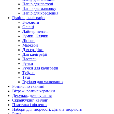
Папір для пастелі
Папір для малюнку
Папір для креслення
Графіка, каліграфія
Блокноти
Олівці
Лайнер-пензлі
Гумки, Клячки
Лінери
Маркери
Для графіки
Для каліграфії
Пастель
Ручки
Ручки для каліграфії
Тубуси
Туш
Вугілля для малювання
Розпис по тканині
Вітраж, розпис кераміки
Декупаж, декорування
Скрапбукінг, квілінг
Пластика і ліплення
Набори для творчості, Дитяча творчість
Різне