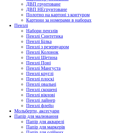
ДВП грунтоване
ДВП НЕгрунтоване
Полотно на картоні з контуром
Картини за номерами в наборах
Пензлі
Набори пензлів
Пензлі Синтетика
Пензлі Білка
Пензлі з резервуаром
Пензлі Колонок
Пензлі Щетина
Пензлі Поні
Пензлі Мангуста
Пензлі круглі
Пензлі плоскі
Пензлі овальні
Пензлі скошені
Пензлі віялові
Пензлі лайнер
Пензлі флейц
Мольберти, аксесуари
Папір для малювання
Папір для акварелі
Папір для маркерів
Папір для олійних