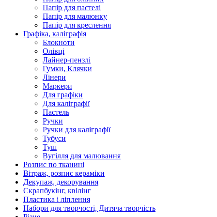
Папір для пастелі
Папір для малюнку
Папір для креслення
Графіка, каліграфія
Блокноти
Олівці
Лайнер-пензлі
Гумки, Клячки
Лінери
Маркери
Для графіки
Для каліграфії
Пастель
Ручки
Ручки для каліграфії
Тубуси
Туш
Вугілля для малювання
Розпис по тканині
Вітраж, розпис кераміки
Декупаж, декорування
Скрапбукінг, квілінг
Пластика і ліплення
Набори для творчості, Дитяча творчість
Різне