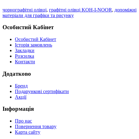
чорнографітні олівці
,
графітні олівці KOH-I-NOOR
,
допоміжні
матеріали для графіки та рисунку
Особистий Кабінет
Особистий Кабінет
Історія замовлень
Закладки
Розсилка
Контакти
Додатково
Бренд
Подарункові сертифікати
Акції
Інформація
Про нас
Повернення товару
Карта сайту