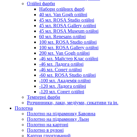
Олійні фарби
Набори олійних фарб
40 мл. Van Gogh олійні
45 мл. ROSA Studio олійні
45 мл. ROSA Gallery олійні
45 мл. ROSA Museum олійні
60 мл. Renesans олійні
100 мл. ROSA Studio олійні
100 мл. ROSA Gallery олійні
200 мл. Van Gogh олійні
-46 мл. Майстер Клас олійні
-46 мл. Ладога олійні
-46 мл. Сонет олійні
-60 мл. ROSA Studio олійні
-100 мл. Академія олійні
-120 мл. Ладога олійні
-120 мл. Сонет олійні
Темперні фарби
Розчинники, лаки, медіуми, сикативи та ін.
Полотна
Полотно на підрамнику Бавовна
Полотно на підрамнику Льон
Полотно на картоні
Полотно в рулоні
Картон грунтований