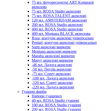
75 мл. флуоресцентні ART Kompozit
акрилові
75 мл. ROSA Studio акрилові
75 мл. ROSA TALENT акрилові
120 мл. AMSTERDAM акрилові
200 мл. ROSA Studio акрилові
400 мл. ROSA Studio акрилові
400 мл. Montana BLACK акрилова
Rosa, контури акрилові універсальні
Pentart, контури акрилові універсальні
Santi акрилові маркери
Montana акрилові маркери
Marabu акрилові маркери
Marvy акрилові маркери
-46 мл. Ладога акрилові
-50 мл. Decola акрилові
-75 мл. Сонет акрилові
-100 мл. Ладога акрилові
-120 мл. Сонет акрилові
-220 мл. Ладога акрилові
Гуашеві фарби
Набори гуашевих
40 мл. ROSA Studio гуашеві
100 мл. ROSA Studio гуашеві
200 мл. ROSA Studio гуашеві