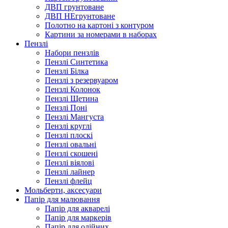
ДВП грунтоване
ДВП НЕгрунтоване
Полотно на картоні з контуром
Картини за номерами в наборах
Пензлі
Набори пензлів
Пензлі Синтетика
Пензлі Білка
Пензлі з резервуаром
Пензлі Колонок
Пензлі Щетина
Пензлі Поні
Пензлі Мангуста
Пензлі круглі
Пензлі плоскі
Пензлі овальні
Пензлі скошені
Пензлі віялові
Пензлі лайнер
Пензлі флейц
Мольберти, аксесуари
Папір для малювання
Папір для акварелі
Папір для маркерів
Папір для олійних