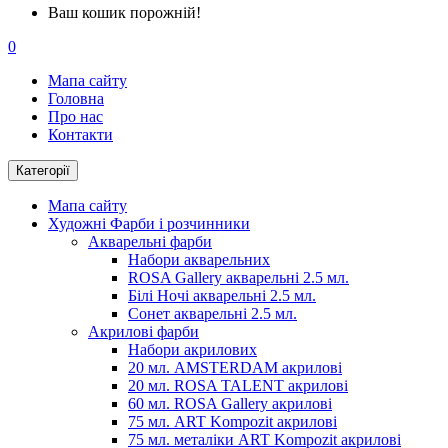
Ваш кошик порожній!
0
Мапа сайту
Головна
Про нас
Контакти
Категорії
Мапа сайту
Художні Фарби і розчинники
Акварельні фарби
Набори акварельних
ROSA Gallery акварельні 2.5 мл.
Білі Ночі акварельні 2.5 мл.
Сонет акварельні 2.5 мл.
Акрилові фарби
Набори акрилових
20 мл. AMSTERDAM акрилові
20 мл. ROSA TALENT акрилові
60 мл. ROSA Gallery акрилові
75 мл. ART Kompozit акрилові
75 мл. металіки ART Kompozit акрилові