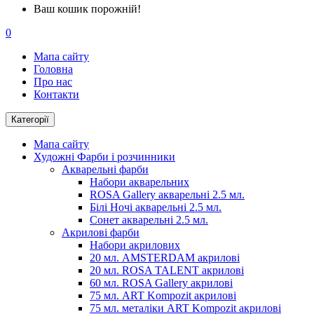
Ваш кошик порожній!
0
Мапа сайту
Головна
Про нас
Контакти
Категорії
Мапа сайту
Художні Фарби і розчинники
Акварельні фарби
Набори акварельних
ROSA Gallery акварельні 2.5 мл.
Білі Ночі акварельні 2.5 мл.
Сонет акварельні 2.5 мл.
Акрилові фарби
Набори акрилових
20 мл. AMSTERDAM акрилові
20 мл. ROSA TALENT акрилові
60 мл. ROSA Gallery акрилові
75 мл. ART Kompozit акрилові
75 мл. металіки ART Kompozit акрилові