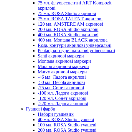
75 мл. флуоресцентні ART Kompozit
акрилові
75 мл. ROSA Studio акрилові
75 мл. ROSA TALENT акрилові
120 мл. AMSTERDAM акрилові
200 мл. ROSA Studio акрилові
400 мл. ROSA Studio акрилові
400 мл. Montana BLACK акрилова
Rosa, контури акрилові універсальні
Pentart, контури акрилові універсальні
Santi акрилові маркери
Montana акрилові маркери
Marabu акрилові маркери
Marvy акрилові маркери
-46 мл. Ладога акрилові
-50 мл. Decola акрилові
-75 мл. Сонет акрилові
-100 мл. Ладога акрилові
-120 мл. Сонет акрилові
-220 мл. Ладога акрилові
Гуашеві фарби
Набори гуашевих
40 мл. ROSA Studio гуашеві
100 мл. ROSA Studio гуашеві
200 мл. ROSA Studio гуашеві