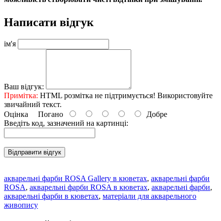
Написати відгук
ім'я
Ваш відгук:
Примітка:
HTML розмітка не підтримується! Використовуйте
звичайний текст.
Оцінка
Погано
Добре
Введіть код, зазначений на картинці:
Відправити відгук
акварельні фарби ROSA Gallery в кюветах
,
акварельні фарби
ROSA
,
акварельні фарби ROSA в кюветах
,
акварельні фарби
,
акварельні фарби в кюветах
,
матеріали для акварельного
живопису