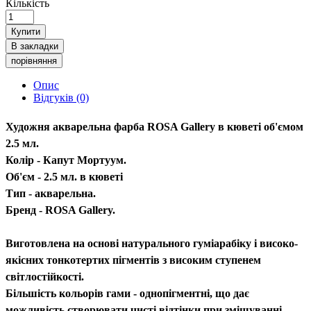
Кількість
Купити
В закладки
порівняння
Опис
Відгуків (0)
Художня акварельна фарба ROSA Gallery в кюветі об'ємом
2.5 мл.
Колір - Капут Мортуум.
Об'єм - 2.5 мл. в кюветі
Тип - акварельна.
Бренд - ROSA Gallery.
Виготовлена на основі натурального гуміарабіку і високо-
якісних тонкотертих пігментів з високим ступенем
світлостійкості.
Більшість кольорів гами - однопігментні, що дає
можливість створювати чисті відтінки при змішуванні.