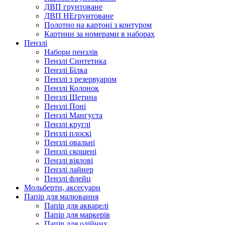
ДВП грунтоване
ДВП НЕгрунтоване
Полотно на картоні з контуром
Картини за номерами в наборах
Пензлі
Набори пензлів
Пензлі Синтетика
Пензлі Білка
Пензлі з резервуаром
Пензлі Колонок
Пензлі Щетина
Пензлі Поні
Пензлі Мангуста
Пензлі круглі
Пензлі плоскі
Пензлі овальні
Пензлі скошені
Пензлі віялові
Пензлі лайнер
Пензлі флейц
Мольберти, аксесуари
Папір для малювання
Папір для акварелі
Папір для маркерів
Папір для олійних