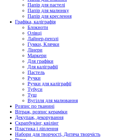
Папір для пастелі
Папір для малюнку
Папір для креслення
Графіка, каліграфія
Блокноти
Олівці
Лайнер-пензлі
Гумки, Клячки
Лінери
Маркери
Для графіки
Для каліграфії
Пастель
Ручки
Ручки для каліграфії
Тубуси
Туш
Вугілля для малювання
Розпис по тканині
Вітраж, розпис кераміки
Декупаж, декорування
Скрапбукінг, квілінг
Пластика і ліплення
Набори для творчості, Дитяча творчість
Різне