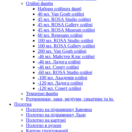
Олійні фарби
Набори олійних фарб
40 мл. Van Gogh олійні
45 мл. ROSA Studio олійні
45 мл. ROSA Gallery олійні
45 мл. ROSA Museum олійні
60 мл. Renesans олійні
100 мл. ROSA Studio олійні
100 мл. ROSA Gallery олійні
200 мл. Van Gogh олійні
-46 мл. Майстер Клас олійні
-46 мл. Ладога олійні
-46 мл. Сонет олійні
-60 мл. ROSA Studio олійні
-100 мл. Академія олійні
-120 мл. Ладога олійні
-120 мл. Сонет олійні
Темперні фарби
Розчинники, лаки, медіуми, сикативи та ін.
Полотна
Полотно на підрамнику Бавовна
Полотно на підрамнику Льон
Полотно на картоні
Полотно в рулоні
Картон грунтований