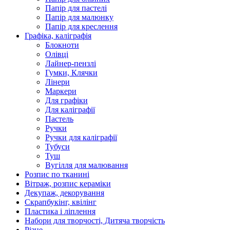
Папір для пастелі
Папір для малюнку
Папір для креслення
Графіка, каліграфія
Блокноти
Олівці
Лайнер-пензлі
Гумки, Клячки
Лінери
Маркери
Для графіки
Для каліграфії
Пастель
Ручки
Ручки для каліграфії
Тубуси
Туш
Вугілля для малювання
Розпис по тканині
Вітраж, розпис кераміки
Декупаж, декорування
Скрапбукінг, квілінг
Пластика і ліплення
Набори для творчості, Дитяча творчість
Різне