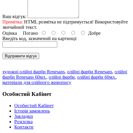
Ваш відгук:
Примітка:
HTML розмітка не підтримується! Використовуйте
звичайний текст.
Оцінка
Погано
Добре
Введіть код, зазначений на картинці:
Відправити відгук
художні олійні фарби Renesans
,
олійні фарби Renesans
,
олійні
фарби Renesans 60мл.
,
олійні фарби
,
олійні фарби 60мл.
,
матеріали для олійного живопису
Особистий Кабінет
Особистий Кабінет
Історія замовлень
Закладки
Розсилка
Контакти