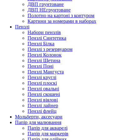
ДВП грунтоване
ДВП НЕгрунтоване
Полотно на картоні з контуром
Картини за номерами в наборах
Пензлі
Набори пензлів
Пензлі Синтетика
Пензлі Білка
Пензлі з резервуаром
Пензлі Колонок
Пензлі Щетина
Пензлі Поні
Пензлі Мангуста
Пензлі круглі
Пензлі плоскі
Пензлі овальні
Пензлі скошені
Пензлі віялові
Пензлі лайнер
Пензлі флейц
Мольберти, аксесуари
Папір для малювання
Папір для акварелі
Папір для маркерів
Папір для олійних