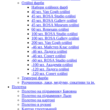
Олійні фарби
Набори олійних фарб
40 мл. Van Gogh олійні
45 мл. ROSA Studio олійні
45 мл. ROSA Gallery олійні
45 мл. ROSA Museum олійні
60 мл. Renesans олійні
100 мл. ROSA Studio олійні
100 мл. ROSA Gallery олійні
200 мл. Van Gogh олійні
-46 мл. Майстер Клас олійні
-46 мл. Ладога олійні
-46 мл. Сонет олійні
-60 мл. ROSA Studio олійні
-100 мл. Академія олійні
-120 мл. Ладога олійні
-120 мл. Сонет олійні
Темперні фарби
Розчинники, лаки, медіуми, сикативи та ін.
Полотна
Полотно на підрамнику Бавовна
Полотно на підрамнику Льон
Полотно на картоні
Полотно в рулоні
Картон грунтований