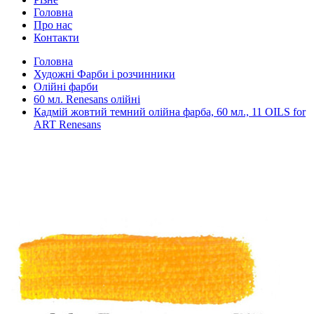
Головна
Про нас
Контакти
Головна
Художні Фарби і розчинники
Олійні фарби
60 мл. Renesans олійні
Кадмій жовтий темний олійна фарба, 60 мл., 11 OILS for
ART Renesans