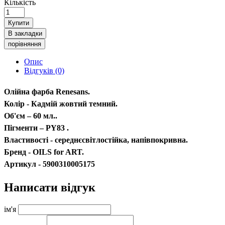
Кількість
Купити
В закладки
порівняння
Опис
Відгуків (0)
Олійна фарба Renesans.
Колір - Кадмій жовтий темний.
Об'єм – 60 мл..
Пігменти – PY83 .
Властивості - середнєсвітлостійка, напівпокривна.
Бренд - OILS for ART.
Артикул - 5900310005175
Написати відгук
ім'я