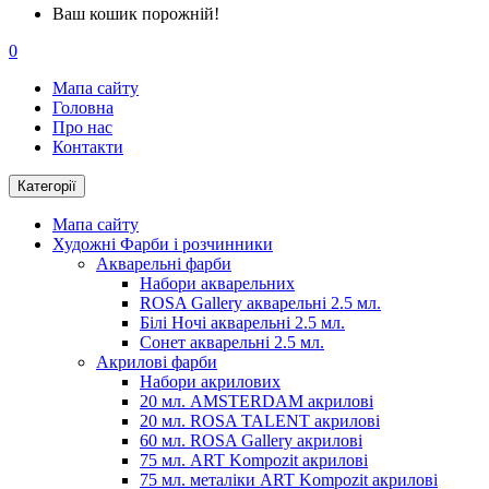
Ваш кошик порожній!
0
Мапа сайту
Головна
Про нас
Контакти
Категорії
Мапа сайту
Художні Фарби і розчинники
Акварельні фарби
Набори акварельних
ROSA Gallery акварельні 2.5 мл.
Білі Ночі акварельні 2.5 мл.
Сонет акварельні 2.5 мл.
Акрилові фарби
Набори акрилових
20 мл. AMSTERDAM акрилові
20 мл. ROSA TALENT акрилові
60 мл. ROSA Gallery акрилові
75 мл. ART Kompozit акрилові
75 мл. металіки ART Kompozit акрилові