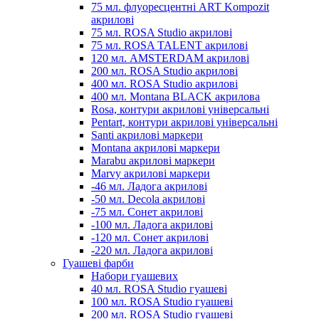
75 мл. флуоресцентні ART Kompozit
акрилові
75 мл. ROSA Studio акрилові
75 мл. ROSA TALENT акрилові
120 мл. AMSTERDAM акрилові
200 мл. ROSA Studio акрилові
400 мл. ROSA Studio акрилові
400 мл. Montana BLACK акрилова
Rosa, контури акрилові універсальні
Pentart, контури акрилові універсальні
Santi акрилові маркери
Montana акрилові маркери
Marabu акрилові маркери
Marvy акрилові маркери
-46 мл. Ладога акрилові
-50 мл. Decola акрилові
-75 мл. Сонет акрилові
-100 мл. Ладога акрилові
-120 мл. Сонет акрилові
-220 мл. Ладога акрилові
Гуашеві фарби
Набори гуашевих
40 мл. ROSA Studio гуашеві
100 мл. ROSA Studio гуашеві
200 мл. ROSA Studio гуашеві