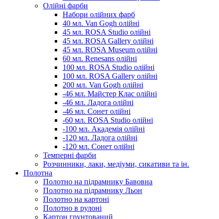
Олійні фарби
Набори олійних фарб
40 мл. Van Gogh олійні
45 мл. ROSA Studio олійні
45 мл. ROSA Gallery олійні
45 мл. ROSA Museum олійні
60 мл. Renesans олійні
100 мл. ROSA Studio олійні
100 мл. ROSA Gallery олійні
200 мл. Van Gogh олійні
-46 мл. Майстер Клас олійні
-46 мл. Ладога олійні
-46 мл. Сонет олійні
-60 мл. ROSA Studio олійні
-100 мл. Академія олійні
-120 мл. Ладога олійні
-120 мл. Сонет олійні
Темперні фарби
Розчинники, лаки, медіуми, сикативи та ін.
Полотна
Полотно на підрамнику Бавовна
Полотно на підрамнику Льон
Полотно на картоні
Полотно в рулоні
Картон грунтований