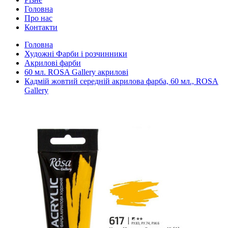
Головна
Про нас
Контакти
Головна
Художні Фарби і розчинники
Акрилові фарби
60 мл. ROSA Gallery акрилові
Кадмій жовтий середній акрилова фарба, 60 мл., ROSA
Gallery