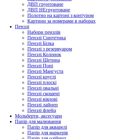
ДВП грунтоване
ДВП НЕгрунтоване
Полотно на картоні з контуром
Картини за номерами в наборах
Пензлі
Набори пензлів
Пензлі Синтетика
Пензлі Білка
Пензлі з резервуаром
Пензлі Колонок
Пензлі Щетина
Пензлі Поні
Пензлі Мангуста
Пензлі круглі
Пензлі плоскі
Пензлі овальні
Пензлі скошені
Пензлі віялові
Пензлі лайнер
Пензлі флейц
Мольберти, аксесуари
Папір для малювання
Папір для акварелі
Папір для маркерів
Папір для олійних