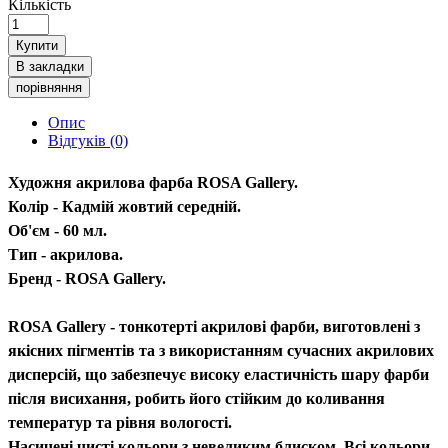
Кількість
Купити
В закладки
порівняння
Опис
Відгуків (0)
Художня акрилова фарба ROSA Gallery.
Колір - Кадмій жовтий середній.
Об'єм - 60 мл.
Тип - акрилова.
Бренд - ROSA Gallery.
ROSA Gallery - тонкотерті акрилові фарби, виготовлені з
якісних пігментів та з використанням сучасних акрилових
дисперсій, що забезпечує високу еластичність шару фарби
після висихання, робить його стійким до коливання
температур та рівня вологості.
Насичені чисті кольори з невеликим блиском. Всі кольори