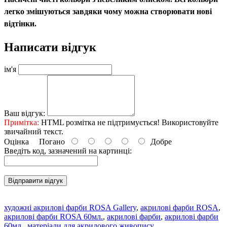
легко змішуються завдяки чому можна створювати нові
відтінки.
Написати відгук
ім'я
Ваш відгук:
Примітка:
HTML розмітка не підтримується! Використовуйте
звичайний текст.
Оцінка
Погано
Добре
Введіть код, зазначений на картинці:
Відправити відгук
художні акрилові фарби ROSA Gallery
,
акрилові фарби ROSA
,
акрилові фарби ROSA 60мл.
,
акрилові фарби
,
акрилові фарби
60мл.
,
матеріали для акрилового живопису