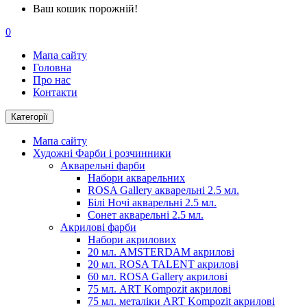
Ваш кошик порожній!
0
Мапа сайту
Головна
Про нас
Контакти
Категорії
Мапа сайту
Художні Фарби і розчинники
Акварельні фарби
Набори акварельних
ROSA Gallery акварельні 2.5 мл.
Білі Ночі акварельні 2.5 мл.
Сонет акварельні 2.5 мл.
Акрилові фарби
Набори акрилових
20 мл. AMSTERDAM акрилові
20 мл. ROSA TALENT акрилові
60 мл. ROSA Gallery акрилові
75 мл. ART Kompozit акрилові
75 мл. металіки ART Kompozit акрилові