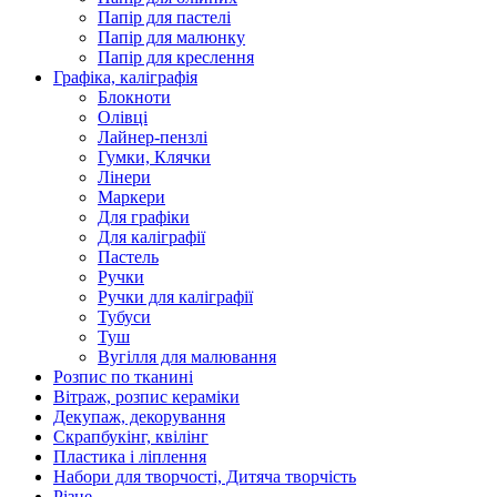
Папір для пастелі
Папір для малюнку
Папір для креслення
Графіка, каліграфія
Блокноти
Олівці
Лайнер-пензлі
Гумки, Клячки
Лінери
Маркери
Для графіки
Для каліграфії
Пастель
Ручки
Ручки для каліграфії
Тубуси
Туш
Вугілля для малювання
Розпис по тканині
Вітраж, розпис кераміки
Декупаж, декорування
Скрапбукінг, квілінг
Пластика і ліплення
Набори для творчості, Дитяча творчість
Різне