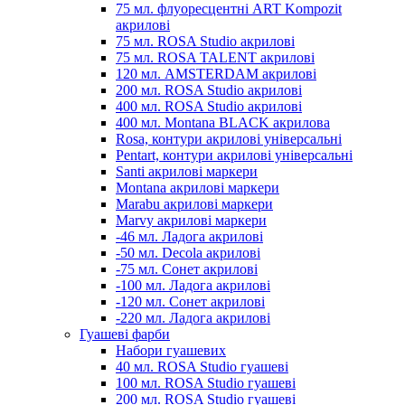
75 мл. флуоресцентні ART Kompozit
акрилові
75 мл. ROSA Studio акрилові
75 мл. ROSA TALENT акрилові
120 мл. AMSTERDAM акрилові
200 мл. ROSA Studio акрилові
400 мл. ROSA Studio акрилові
400 мл. Montana BLACK акрилова
Rosa, контури акрилові універсальні
Pentart, контури акрилові універсальні
Santi акрилові маркери
Montana акрилові маркери
Marabu акрилові маркери
Marvy акрилові маркери
-46 мл. Ладога акрилові
-50 мл. Decola акрилові
-75 мл. Сонет акрилові
-100 мл. Ладога акрилові
-120 мл. Сонет акрилові
-220 мл. Ладога акрилові
Гуашеві фарби
Набори гуашевих
40 мл. ROSA Studio гуашеві
100 мл. ROSA Studio гуашеві
200 мл. ROSA Studio гуашеві