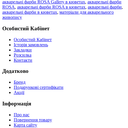
акварельні фарби ROSA Gallery в кюветах
,
акварельні фарби
ROSA
,
акварельні фарби ROSA в кюветах
,
акварельні фарби
,
акварельні фарби в кюветах
,
матеріали для акварельного
живопису
Особистий Кабінет
Особистий Кабінет
Історія замовлень
Закладки
Розсилка
Контакти
Додатково
Бренд
Подарункові сертифікати
Акції
Інформація
Про нас
Повернення товару
Карта сайту