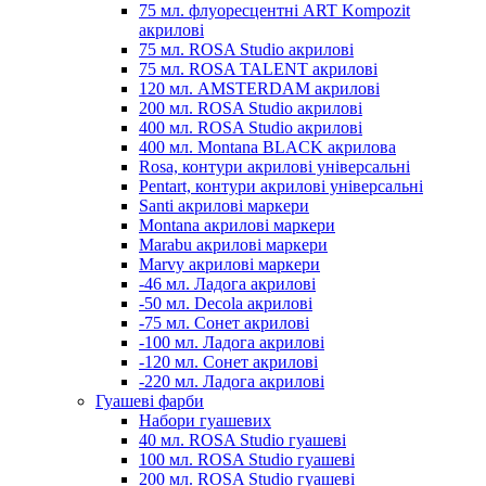
75 мл. флуоресцентні ART Kompozit
акрилові
75 мл. ROSA Studio акрилові
75 мл. ROSA TALENT акрилові
120 мл. AMSTERDAM акрилові
200 мл. ROSA Studio акрилові
400 мл. ROSA Studio акрилові
400 мл. Montana BLACK акрилова
Rosa, контури акрилові універсальні
Pentart, контури акрилові універсальні
Santi акрилові маркери
Montana акрилові маркери
Marabu акрилові маркери
Marvy акрилові маркери
-46 мл. Ладога акрилові
-50 мл. Decola акрилові
-75 мл. Сонет акрилові
-100 мл. Ладога акрилові
-120 мл. Сонет акрилові
-220 мл. Ладога акрилові
Гуашеві фарби
Набори гуашевих
40 мл. ROSA Studio гуашеві
100 мл. ROSA Studio гуашеві
200 мл. ROSA Studio гуашеві