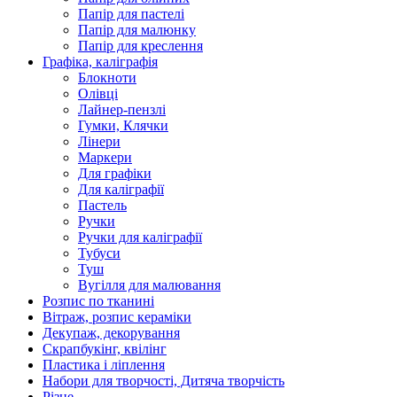
Папір для пастелі
Папір для малюнку
Папір для креслення
Графіка, каліграфія
Блокноти
Олівці
Лайнер-пензлі
Гумки, Клячки
Лінери
Маркери
Для графіки
Для каліграфії
Пастель
Ручки
Ручки для каліграфії
Тубуси
Туш
Вугілля для малювання
Розпис по тканині
Вітраж, розпис кераміки
Декупаж, декорування
Скрапбукінг, квілінг
Пластика і ліплення
Набори для творчості, Дитяча творчість
Різне