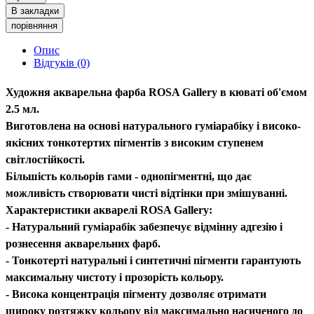
В закладки
порівняння
Опис
Відгуків (0)
Художня акварельна фарба ROSA Gallery в кюваті об'ємом
2.5 мл.
Виготовлена на основі натурального гуміарабіку і високо-
якісних тонкотертих пігментів з високим ступенем
світлостійкості.
Більшість кольорів гами - однопігментні, що дає
можливість створювати чисті відтінки при змішуванні.
Характеристики акварелі ROSA Gallery:
- Натуральний гуміарабік забезпечує відмінну адгезію і
рознесення акварельних фарб.
- Тонкотерті натуральні і синтетичні пігменти гарантують
максимальну чистоту і прозорість кольору.
- Висока концентрація пігменту дозволяє отримати
широку розтяжку кольору від максимально насиченого до