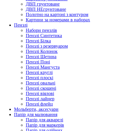
ДВП грунтоване
ДВП НЕгрунтоване
Полотно на картоні з контуром
Картини за номерами в наборах
Пензлі
Набори пензлів
Пензлі Синтетика
Пензлі Білка
Пензлі з резервуаром
Пензлі Колонок
Пензлі Щетина
Пензлі Поні
Пензлі Мангуста
Пензлі круглі
Пензлі плоскі
Пензлі овальні
Пензлі скошені
Пензлі віялові
Пензлі лайнер
Пензлі флейц
Мольберти, аксесуари
Папір для малювання
Папір для акварелі
Папір для маркерів
Папір для олійних