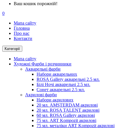
Ваш кошик порожній!
0
Мапа сайту
Головна
Про нас
Контакти
Категорії
Мапа сайту
Художні Фарби і розчинники
Акварельні фарби
Набори акварельних
ROSA Gallery акварельні 2.5 мл.
Білі Ночі акварельні 2.5 мл.
Сонет акварельні 2.5 мл.
Акрилові фарби
Набори акрилових
20 мл. AMSTERDAM акрилові
20 мл. ROSA TALENT акрилові
60 мл. ROSA Gallery акрилові
75 мл. ART Kompozit акрилові
75 мл. металіки ART Kompozit акрилові