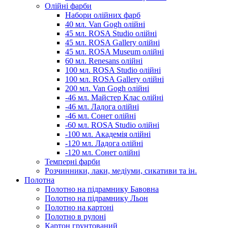
Олійні фарби
Набори олійних фарб
40 мл. Van Gogh олійні
45 мл. ROSA Studio олійні
45 мл. ROSA Gallery олійні
45 мл. ROSA Museum олійні
60 мл. Renesans олійні
100 мл. ROSA Studio олійні
100 мл. ROSA Gallery олійні
200 мл. Van Gogh олійні
-46 мл. Майстер Клас олійні
-46 мл. Ладога олійні
-46 мл. Сонет олійні
-60 мл. ROSA Studio олійні
-100 мл. Академія олійні
-120 мл. Ладога олійні
-120 мл. Сонет олійні
Темперні фарби
Розчинники, лаки, медіуми, сикативи та ін.
Полотна
Полотно на підрамнику Бавовна
Полотно на підрамнику Льон
Полотно на картоні
Полотно в рулоні
Картон грунтований