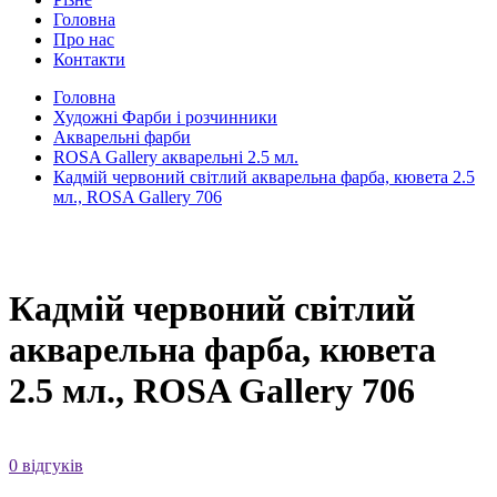
Головна
Про нас
Контакти
Головна
Художні Фарби і розчинники
Акварельні фарби
ROSA Gallery акварельні 2.5 мл.
Кадмій червоний світлий акварельна фарба, кювета 2.5
мл., ROSA Gallery 706
Кадмій червоний світлий
акварельна фарба, кювета
2.5 мл., ROSA Gallery 706
0 відгуків