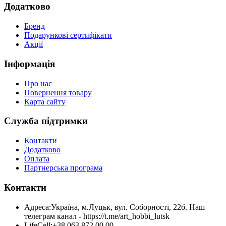
Додатково
Бренд
Подарункові сертифікати
Акції
Інформація
Про нас
Повернення товару
Карта сайту
Служба підтримки
Контакти
Додатково
Оплата
Партнерська програма
Контакти
Адреса:
Україна, м.Луцьк, вул. Соборності, 22б. Наш
телеграм канал - https://t.me/art_hobbi_lutsk
LifeCell:
+38 063 872 00 00