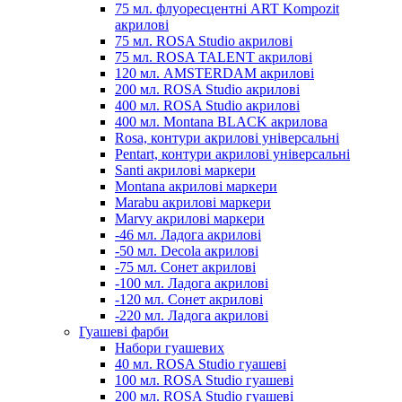
75 мл. флуоресцентні ART Kompozit
акрилові
75 мл. ROSA Studio акрилові
75 мл. ROSA TALENT акрилові
120 мл. AMSTERDAM акрилові
200 мл. ROSA Studio акрилові
400 мл. ROSA Studio акрилові
400 мл. Montana BLACK акрилова
Rosa, контури акрилові універсальні
Pentart, контури акрилові універсальні
Santi акрилові маркери
Montana акрилові маркери
Marabu акрилові маркери
Marvy акрилові маркери
-46 мл. Ладога акрилові
-50 мл. Decola акрилові
-75 мл. Сонет акрилові
-100 мл. Ладога акрилові
-120 мл. Сонет акрилові
-220 мл. Ладога акрилові
Гуашеві фарби
Набори гуашевих
40 мл. ROSA Studio гуашеві
100 мл. ROSA Studio гуашеві
200 мл. ROSA Studio гуашеві