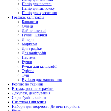
Папір для пастелі
Папір для малюнку
Папір для креслення
Графіка, каліграфія
Блокноти
Олівці
Лайнер-пензлі
Гумки, Клячки
Лінери
Маркери
Для графіки
Для каліграфії
Пастель
Ручки
Ручки для каліграфії
Тубуси
Туш
Вугілля для малювання
Розпис по тканині
Вітраж, розпис кераміки
Декупаж, декорування
Скрапбукінг, квілінг
Пластика і ліплення
Набори для творчості, Дитяча творчість
Різне