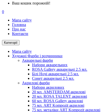
Ваш кошик порожній!
0
Мапа сайту
Головна
Про нас
Контакти
Категорії
Мапа сайту
Художні Фарби і розчинники
Акварельні фарби
Набори акварельних
ROSA Gallery акварельні 2.5 мл.
Білі Ночі акварельні 2.5 мл.
Сонет акварельні 2.5 мл.
Акрилові фарби
Набори акрилових
20 мл. AMSTERDAM акрилові
20 мл. ROSA TALENT акрилові
60 мл. ROSA Gallery акрилові
75 мл. ART Kompozit акрилові
75 мл. металіки ART Kompozit акрилові