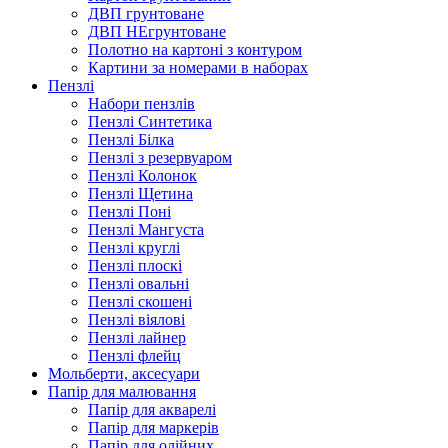
ДВП грунтоване
ДВП НЕгрунтоване
Полотно на картоні з контуром
Картини за номерами в наборах
Пензлі
Набори пензлів
Пензлі Синтетика
Пензлі Білка
Пензлі з резервуаром
Пензлі Колонок
Пензлі Щетина
Пензлі Поні
Пензлі Мангуста
Пензлі круглі
Пензлі плоскі
Пензлі овальні
Пензлі скошені
Пензлі віялові
Пензлі лайнер
Пензлі флейц
Мольберти, аксесуари
Папір для малювання
Папір для акварелі
Папір для маркерів
Папір для олійних