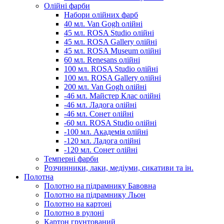
Олійні фарби
Набори олійних фарб
40 мл. Van Gogh олійні
45 мл. ROSA Studio олійні
45 мл. ROSA Gallery олійні
45 мл. ROSA Museum олійні
60 мл. Renesans олійні
100 мл. ROSA Studio олійні
100 мл. ROSA Gallery олійні
200 мл. Van Gogh олійні
-46 мл. Майстер Клас олійні
-46 мл. Ладога олійні
-46 мл. Сонет олійні
-60 мл. ROSA Studio олійні
-100 мл. Академія олійні
-120 мл. Ладога олійні
-120 мл. Сонет олійні
Темперні фарби
Розчинники, лаки, медіуми, сикативи та ін.
Полотна
Полотно на підрамнику Бавовна
Полотно на підрамнику Льон
Полотно на картоні
Полотно в рулоні
Картон грунтований