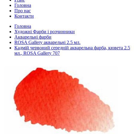
Головна
Про нас
Контакти
Головна
Художні Фарби і розчинники
Акварельні фарби
ROSA Gallery акварельні 2.5 мл.
Кадмій червоний середній акварельна фарба, кювета 2.5
мл., ROSA Gallery 707