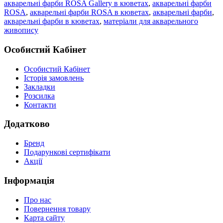
акварельні фарби ROSA Gallery в кюветах
,
акварельні фарби
ROSA
,
акварельні фарби ROSA в кюветах
,
акварельні фарби
,
акварельні фарби в кюветах
,
матеріали для акварельного
живопису
Особистий Кабінет
Особистий Кабінет
Історія замовлень
Закладки
Розсилка
Контакти
Додатково
Бренд
Подарункові сертифікати
Акції
Інформація
Про нас
Повернення товару
Карта сайту