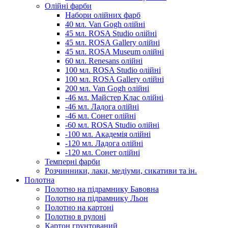
Олійні фарби
Набори олійних фарб
40 мл. Van Gogh олійні
45 мл. ROSA Studio олійні
45 мл. ROSA Gallery олійні
45 мл. ROSA Museum олійні
60 мл. Renesans олійні
100 мл. ROSA Studio олійні
100 мл. ROSA Gallery олійні
200 мл. Van Gogh олійні
-46 мл. Майстер Клас олійні
-46 мл. Ладога олійні
-46 мл. Сонет олійні
-60 мл. ROSA Studio олійні
-100 мл. Академія олійні
-120 мл. Ладога олійні
-120 мл. Сонет олійні
Темперні фарби
Розчинники, лаки, медіуми, сикативи та ін.
Полотна
Полотно на підрамнику Бавовна
Полотно на підрамнику Льон
Полотно на картоні
Полотно в рулоні
Картон грунтований