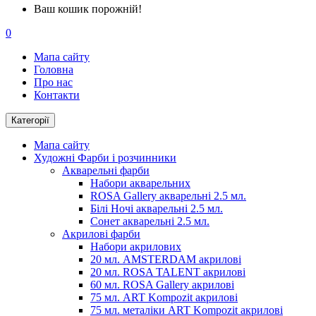
Ваш кошик порожній!
0
Мапа сайту
Головна
Про нас
Контакти
Категорії
Мапа сайту
Художні Фарби і розчинники
Акварельні фарби
Набори акварельних
ROSA Gallery акварельні 2.5 мл.
Білі Ночі акварельні 2.5 мл.
Сонет акварельні 2.5 мл.
Акрилові фарби
Набори акрилових
20 мл. AMSTERDAM акрилові
20 мл. ROSA TALENT акрилові
60 мл. ROSA Gallery акрилові
75 мл. ART Kompozit акрилові
75 мл. металіки ART Kompozit акрилові