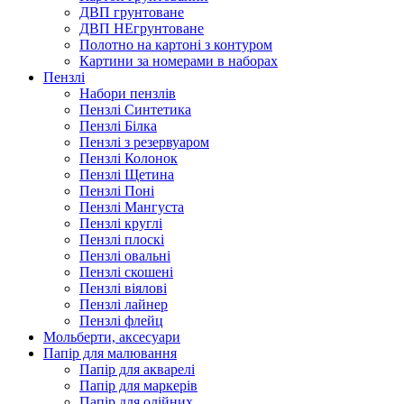
ДВП грунтоване
ДВП НЕгрунтоване
Полотно на картоні з контуром
Картини за номерами в наборах
Пензлі
Набори пензлів
Пензлі Синтетика
Пензлі Білка
Пензлі з резервуаром
Пензлі Колонок
Пензлі Щетина
Пензлі Поні
Пензлі Мангуста
Пензлі круглі
Пензлі плоскі
Пензлі овальні
Пензлі скошені
Пензлі віялові
Пензлі лайнер
Пензлі флейц
Мольберти, аксесуари
Папір для малювання
Папір для акварелі
Папір для маркерів
Папір для олійних