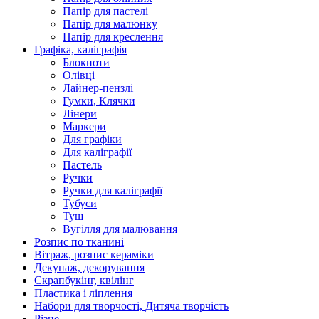
Папір для пастелі
Папір для малюнку
Папір для креслення
Графіка, каліграфія
Блокноти
Олівці
Лайнер-пензлі
Гумки, Клячки
Лінери
Маркери
Для графіки
Для каліграфії
Пастель
Ручки
Ручки для каліграфії
Тубуси
Туш
Вугілля для малювання
Розпис по тканині
Вітраж, розпис кераміки
Декупаж, декорування
Скрапбукінг, квілінг
Пластика і ліплення
Набори для творчості, Дитяча творчість
Різне