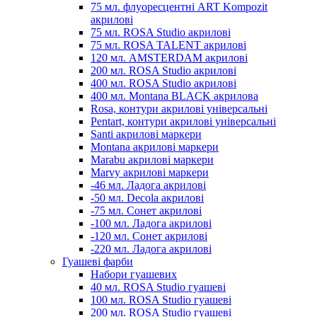
75 мл. флуоресцентні ART Kompozit
акрилові
75 мл. ROSA Studio акрилові
75 мл. ROSA TALENT акрилові
120 мл. AMSTERDAM акрилові
200 мл. ROSA Studio акрилові
400 мл. ROSA Studio акрилові
400 мл. Montana BLACK акрилова
Rosa, контури акрилові універсальні
Pentart, контури акрилові універсальні
Santi акрилові маркери
Montana акрилові маркери
Marabu акрилові маркери
Marvy акрилові маркери
-46 мл. Ладога акрилові
-50 мл. Decola акрилові
-75 мл. Сонет акрилові
-100 мл. Ладога акрилові
-120 мл. Сонет акрилові
-220 мл. Ладога акрилові
Гуашеві фарби
Набори гуашевих
40 мл. ROSA Studio гуашеві
100 мл. ROSA Studio гуашеві
200 мл. ROSA Studio гуашеві