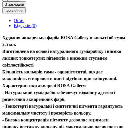
В закладки
порівняння
Опис
Відгуків (0)
Художня акварельна фарба ROSA Gallery в кюваті об'ємом
2.5 мл.
Виготовлена на основі натурального гуміарабіку і високо-
якісних тонкотертих пігментів з високим ступенем
світлостійкості.
Більшість кольорів гами - однопігментні, що дає
можливість створювати чисті відтінки при змішуванні.
Характеристики акварелі ROSA Gallery:
- Натуральний гуміарабік забезпечує відмінну адгезію і
рознесення акварельних фарб.
- Тонкотерті натуральні і синтетичні пігменти гарантують
максимальну чистоту і прозорість кольору.
- Висока концентрація пігменту дозволяє отримати
широку розтяжку кольору від максимально насиченого до