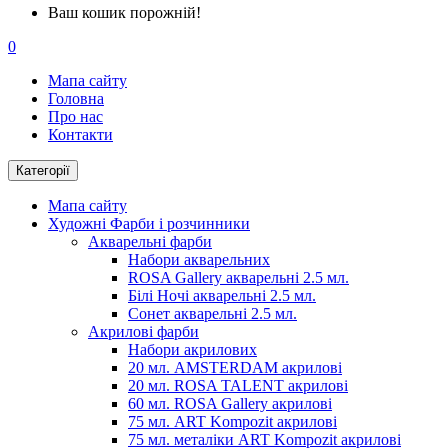
Ваш кошик порожній!
0
Мапа сайту
Головна
Про нас
Контакти
Категорії
Мапа сайту
Художні Фарби і розчинники
Акварельні фарби
Набори акварельних
ROSA Gallery акварельні 2.5 мл.
Білі Ночі акварельні 2.5 мл.
Сонет акварельні 2.5 мл.
Акрилові фарби
Набори акрилових
20 мл. AMSTERDAM акрилові
20 мл. ROSA TALENT акрилові
60 мл. ROSA Gallery акрилові
75 мл. ART Kompozit акрилові
75 мл. металіки ART Kompozit акрилові