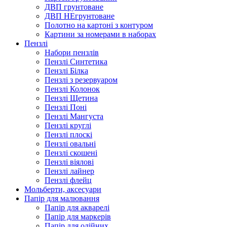
ДВП грунтоване
ДВП НЕгрунтоване
Полотно на картоні з контуром
Картини за номерами в наборах
Пензлі
Набори пензлів
Пензлі Синтетика
Пензлі Білка
Пензлі з резервуаром
Пензлі Колонок
Пензлі Щетина
Пензлі Поні
Пензлі Мангуста
Пензлі круглі
Пензлі плоскі
Пензлі овальні
Пензлі скошені
Пензлі віялові
Пензлі лайнер
Пензлі флейц
Мольберти, аксесуари
Папір для малювання
Папір для акварелі
Папір для маркерів
Папір для олійних