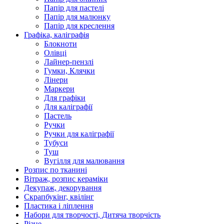
Папір для пастелі
Папір для малюнку
Папір для креслення
Графіка, каліграфія
Блокноти
Олівці
Лайнер-пензлі
Гумки, Клячки
Лінери
Маркери
Для графіки
Для каліграфії
Пастель
Ручки
Ручки для каліграфії
Тубуси
Туш
Вугілля для малювання
Розпис по тканині
Вітраж, розпис кераміки
Декупаж, декорування
Скрапбукінг, квілінг
Пластика і ліплення
Набори для творчості, Дитяча творчість
Різне