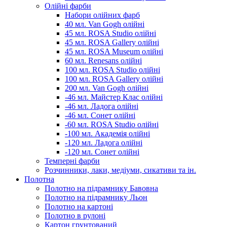
Олійні фарби
Набори олійних фарб
40 мл. Van Gogh олійні
45 мл. ROSA Studio олійні
45 мл. ROSA Gallery олійні
45 мл. ROSA Museum олійні
60 мл. Renesans олійні
100 мл. ROSA Studio олійні
100 мл. ROSA Gallery олійні
200 мл. Van Gogh олійні
-46 мл. Майстер Клас олійні
-46 мл. Ладога олійні
-46 мл. Сонет олійні
-60 мл. ROSA Studio олійні
-100 мл. Академія олійні
-120 мл. Ладога олійні
-120 мл. Сонет олійні
Темперні фарби
Розчинники, лаки, медіуми, сикативи та ін.
Полотна
Полотно на підрамнику Бавовна
Полотно на підрамнику Льон
Полотно на картоні
Полотно в рулоні
Картон грунтований