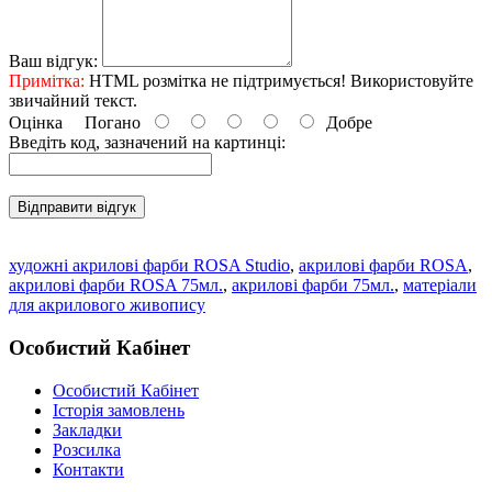
Ваш відгук:
Примітка:
HTML розмітка не підтримується! Використовуйте
звичайний текст.
Оцінка
Погано
Добре
Введіть код, зазначений на картинці:
Відправити відгук
художні акрилові фарби ROSA Studio
,
акрилові фарби ROSA
,
акрилові фарби ROSA 75мл.
,
акрилові фарби 75мл.
,
матеріали
для акрилового живопису
Особистий Кабінет
Особистий Кабінет
Історія замовлень
Закладки
Розсилка
Контакти