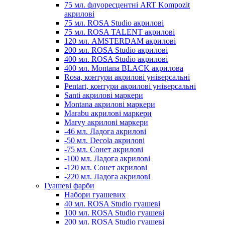
75 мл. флуоресцентні ART Kompozit
акрилові
75 мл. ROSA Studio акрилові
75 мл. ROSA TALENT акрилові
120 мл. AMSTERDAM акрилові
200 мл. ROSA Studio акрилові
400 мл. ROSA Studio акрилові
400 мл. Montana BLACK акрилова
Rosa, контури акрилові універсальні
Pentart, контури акрилові універсальні
Santi акрилові маркери
Montana акрилові маркери
Marabu акрилові маркери
Marvy акрилові маркери
-46 мл. Ладога акрилові
-50 мл. Decola акрилові
-75 мл. Сонет акрилові
-100 мл. Ладога акрилові
-120 мл. Сонет акрилові
-220 мл. Ладога акрилові
Гуашеві фарби
Набори гуашевих
40 мл. ROSA Studio гуашеві
100 мл. ROSA Studio гуашеві
200 мл. ROSA Studio гуашеві