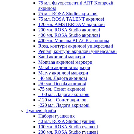
75 мл. флуоресцентні ART Kompozit
акрилові
75 мл. ROSA Studio акрилові
75 мл. ROSA TALENT акрилові
120 мл. AMSTERDAM акрилові
200 мл. ROSA Studio акрилові
400 мл. ROSA Studio акрилові
400 мл. Montana BLACK акрилова
Rosa, контури акрилові універсальні
Pentart, контури акрилові універсальні
Santi акрилові маркери
Montana акрилові маркери
Marabu акрилові маркери
Marvy акрилові маркери
-46 мл. Ладога акрилові
-50 мл. Decola акрилові
-75 мл. Сонет акрилові
-100 мл. Ладога акрилові
-120 мл. Сонет акрилові
-220 мл. Ладога акрилові
Гуашеві фарби
Набори гуашевих
40 мл. ROSA Studio гуашеві
100 мл. ROSA Studio гуашеві
200 мл. ROSA Studio гуашеві