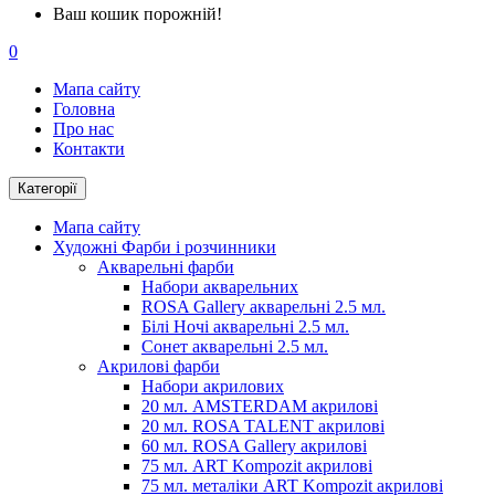
Ваш кошик порожній!
0
Мапа сайту
Головна
Про нас
Контакти
Категорії
Мапа сайту
Художні Фарби і розчинники
Акварельні фарби
Набори акварельних
ROSA Gallery акварельні 2.5 мл.
Білі Ночі акварельні 2.5 мл.
Сонет акварельні 2.5 мл.
Акрилові фарби
Набори акрилових
20 мл. AMSTERDAM акрилові
20 мл. ROSA TALENT акрилові
60 мл. ROSA Gallery акрилові
75 мл. ART Kompozit акрилові
75 мл. металіки ART Kompozit акрилові