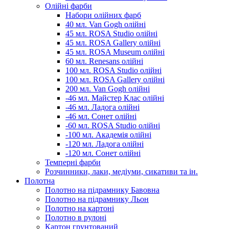
Олійні фарби
Набори олійних фарб
40 мл. Van Gogh олійні
45 мл. ROSA Studio олійні
45 мл. ROSA Gallery олійні
45 мл. ROSA Museum олійні
60 мл. Renesans олійні
100 мл. ROSA Studio олійні
100 мл. ROSA Gallery олійні
200 мл. Van Gogh олійні
-46 мл. Майстер Клас олійні
-46 мл. Ладога олійні
-46 мл. Сонет олійні
-60 мл. ROSA Studio олійні
-100 мл. Академія олійні
-120 мл. Ладога олійні
-120 мл. Сонет олійні
Темперні фарби
Розчинники, лаки, медіуми, сикативи та ін.
Полотна
Полотно на підрамнику Бавовна
Полотно на підрамнику Льон
Полотно на картоні
Полотно в рулоні
Картон грунтований