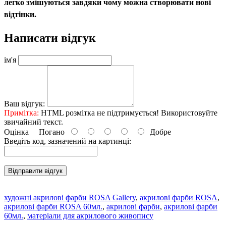
легко змішуються завдяки чому можна створювати нові
відтінки.
Написати відгук
ім'я
Ваш відгук:
Примітка:
HTML розмітка не підтримується! Використовуйте
звичайний текст.
Оцінка
Погано
Добре
Введіть код, зазначений на картинці:
Відправити відгук
художні акрилові фарби ROSA Gallery
,
акрилові фарби ROSA
,
акрилові фарби ROSA 60мл.
,
акрилові фарби
,
акрилові фарби
60мл.
,
матеріали для акрилового живопису