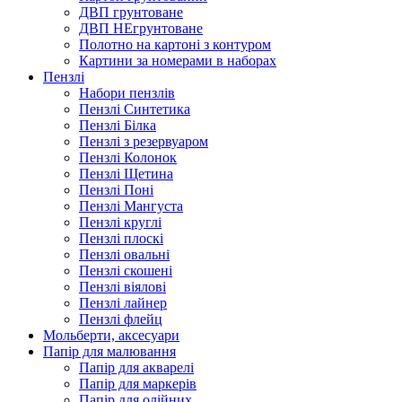
ДВП грунтоване
ДВП НЕгрунтоване
Полотно на картоні з контуром
Картини за номерами в наборах
Пензлі
Набори пензлів
Пензлі Синтетика
Пензлі Білка
Пензлі з резервуаром
Пензлі Колонок
Пензлі Щетина
Пензлі Поні
Пензлі Мангуста
Пензлі круглі
Пензлі плоскі
Пензлі овальні
Пензлі скошені
Пензлі віялові
Пензлі лайнер
Пензлі флейц
Мольберти, аксесуари
Папір для малювання
Папір для акварелі
Папір для маркерів
Папір для олійних