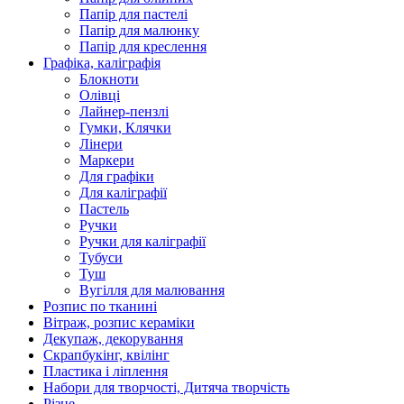
Папір для пастелі
Папір для малюнку
Папір для креслення
Графіка, каліграфія
Блокноти
Олівці
Лайнер-пензлі
Гумки, Клячки
Лінери
Маркери
Для графіки
Для каліграфії
Пастель
Ручки
Ручки для каліграфії
Тубуси
Туш
Вугілля для малювання
Розпис по тканині
Вітраж, розпис кераміки
Декупаж, декорування
Скрапбукінг, квілінг
Пластика і ліплення
Набори для творчості, Дитяча творчість
Різне