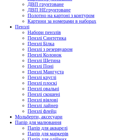
ДВП грунтоване
ДВП НЕгрунтоване
Полотно на картоні з контуром
Картини за номерами в наборах
Пензлі
Набори пензлів
Пензлі Синтетика
Пензлі Білка
Пензлі з резервуаром
Пензлі Колонок
Пензлі Щетина
Пензлі Поні
Пензлі Мангуста
Пензлі круглі
Пензлі плоскі
Пензлі овальні
Пензлі скошені
Пензлі віялові
Пензлі лайнер
Пензлі флейц
Мольберти, аксесуари
Папір для малювання
Папір для акварелі
Папір для маркерів
Папір для олійних