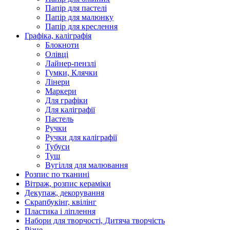
Папір для пастелі
Папір для малюнку
Папір для креслення
Графіка, каліграфія
Блокноти
Олівці
Лайнер-пензлі
Гумки, Клячки
Лінери
Маркери
Для графіки
Для каліграфії
Пастель
Ручки
Ручки для каліграфії
Тубуси
Туш
Вугілля для малювання
Розпис по тканині
Вітраж, розпис кераміки
Декупаж, декорування
Скрапбукінг, квілінг
Пластика і ліплення
Набори для творчості, Дитяча творчість
Різне