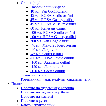
Олійні фарби
Набори олійних фарб
40 мл. Van Gogh олійні
45 мл. ROSA Studio олійні
45 мл. ROSA Gallery олійні
45 мл. ROSA Museum олійні
60 мл. Renesans олійні
100 мл. ROSA Studio олійні
100 мл. ROSA Gallery олійні
200 мл. Van Gogh олійні
-46 мл. Майстер Клас олійні
-46 мл. Ладога олійні
-46 мл. Сонет олійні
-60 мл. ROSA Studio олійні
-100 мл. Академія олійні
-120 мл. Ладога олійні
-120 мл. Сонет олійні
Темперні фарби
Розчинники, лаки, медіуми, сикативи та ін.
Полотна
Полотно на підрамнику Бавовна
Полотно на підрамнику Льон
Полотно на картоні
Полотно в рулоні
Картон грунтований