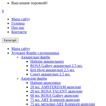
Ваш кошик порожній!
0
Мапа сайту
Головна
Про нас
Контакти
Категорії
Мапа сайту
Художні Фарби і розчинники
Акварельні фарби
Набори акварельних
ROSA Gallery акварельні 2.5 мл.
Білі Ночі акварельні 2.5 мл.
Сонет акварельні 2.5 мл.
Акрилові фарби
Набори акрилових
20 мл. AMSTERDAM акрилові
20 мл. ROSA TALENT акрилові
60 мл. ROSA Gallery акрилові
75 мл. ART Kompozit акрилові
75 мл. металіки ART Kompozit акрилові