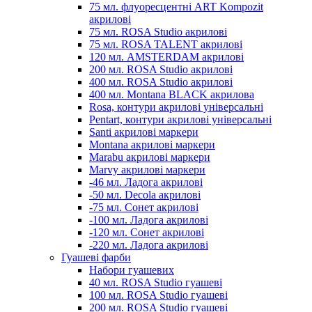
75 мл. флуоресцентні ART Kompozit
акрилові
75 мл. ROSA Studio акрилові
75 мл. ROSA TALENT акрилові
120 мл. AMSTERDAM акрилові
200 мл. ROSA Studio акрилові
400 мл. ROSA Studio акрилові
400 мл. Montana BLACK акрилова
Rosa, контури акрилові універсальні
Pentart, контури акрилові універсальні
Santi акрилові маркери
Montana акрилові маркери
Marabu акрилові маркери
Marvy акрилові маркери
-46 мл. Ладога акрилові
-50 мл. Decola акрилові
-75 мл. Сонет акрилові
-100 мл. Ладога акрилові
-120 мл. Сонет акрилові
-220 мл. Ладога акрилові
Гуашеві фарби
Набори гуашевих
40 мл. ROSA Studio гуашеві
100 мл. ROSA Studio гуашеві
200 мл. ROSA Studio гуашеві