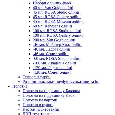
Набори олійних фарб
40 мл. Van Gogh олійні
45 мл. ROSA Studio олійні
45 мл. ROSA Gallery олійні
45 мл. ROSA Museum олійні
60 мл. Renesans олійні
100 мл. ROSA Studio олійні
100 мл. ROSA Gallery олійні
200 мл. Van Gogh олійні
-46 мл. Майстер Клас олійні
-46 мл. Ладога олійні
-46 мл. Сонет олійні
-60 мл. ROSA Studio олійні
-100 мл. Академія олійні
-120 мл. Ладога олійні
-120 мл. Сонет олійні
Темперні фарби
Розчинники, лаки, медіуми, сикативи та ін.
Полотна
Полотно на підрамнику Бавовна
Полотно на підрамнику Льон
Полотно на картоні
Полотно в рулоні
Картон грунтований
ДВП грунтоване