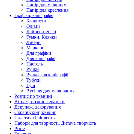
Папір для малюнку
Папір для креслення
Графіка, каліграфія
Блокноти
Олівці
Лайнер-пензлі
Гумки, Клячки
Лінери
Маркери
Для графіки
Для каліграфії
Пастель
Ручки
Ручки для каліграфії
Тубуси
Туш
Вугілля для малювання
Розпис по тканині
Вітраж, розпис кераміки
Декупаж, декорування
Скрапбукінг, квілінг
Пластика і ліплення
Набори для творчості, Дитяча творчість
Різне
Головна