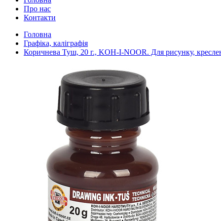
Про нас
Контакти
Головна
Графіка, каліграфія
Коричнева Туш, 20 г., KOH-I-NOOR. Для рисунку, кресленн