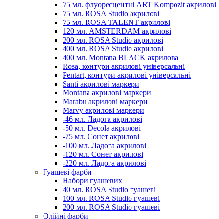
75 мл. флуоресцентні ART Kompozit акрилові
75 мл. ROSA Studio акрилові
75 мл. ROSA TALENT акрилові
120 мл. AMSTERDAM акрилові
200 мл. ROSA Studio акрилові
400 мл. ROSA Studio акрилові
400 мл. Montana BLACK акрилова
Rosa, контури акрилові універсальні
Pentart, контури акрилові універсальні
Santi акрилові маркери
Montana акрилові маркери
Marabu акрилові маркери
Marvy акрилові маркери
-46 мл. Ладога акрилові
-50 мл. Decola акрилові
-75 мл. Сонет акрилові
-100 мл. Ладога акрилові
-120 мл. Сонет акрилові
-220 мл. Ладога акрилові
Гуашеві фарби
Набори гуашевих
40 мл. ROSA Studio гуашеві
100 мл. ROSA Studio гуашеві
200 мл. ROSA Studio гуашеві
Олійні фарби