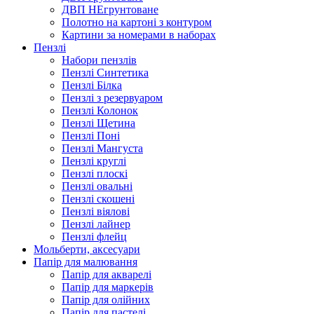
ДВП НЕгрунтоване
Полотно на картоні з контуром
Картини за номерами в наборах
Пензлі
Набори пензлів
Пензлі Синтетика
Пензлі Білка
Пензлі з резервуаром
Пензлі Колонок
Пензлі Щетина
Пензлі Поні
Пензлі Мангуста
Пензлі круглі
Пензлі плоскі
Пензлі овальні
Пензлі скошені
Пензлі віялові
Пензлі лайнер
Пензлі флейц
Мольберти, аксесуари
Папір для малювання
Папір для акварелі
Папір для маркерів
Папір для олійних
Папір для пастелі