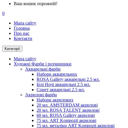
Ваш кошик порожній!
0
Мапа сайту
Головна
Про нас
Контакти
Категорії
Мапа сайту
Художні Фарби і розчинники
Акварельні фарби
Набори акварельних
ROSA Gallery акварельні 2.5 мл.
Білі Ночі акварельні 2.5 мл.
Сонет акварельні 2.5 мл.
Акрилові фарби
Набори акрилових
20 мл. AMSTERDAM акрилові
20 мл. ROSA TALENT акрилові
60 мл. ROSA Gallery акрилові
75 мл. ART Kompozit акрилові
75 мл. металіки ART Kompozit акрилові