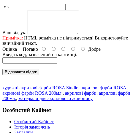
ім'я
Ваш відгук:
Примітка:
HTML розмітка не підтримується! Використовуйте
звичайний текст.
Оцінка
Погано
Добре
Введіть код, зазначений на картинці:
Відправити відгук
художні акрилові фарби ROSA Studio
,
акрилові фарби ROSA
,
акрилові фарби ROSA 200мл.
,
акрилові фарби
,
акрилові фарби
200мл.
,
матеріали для акрилового живопису
Особистий Кабінет
Особистий Кабінет
Історія замовлень
Закладки