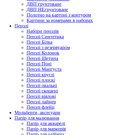
ДВП грунтоване
ДВП НЕгрунтоване
Полотно на картоні з контуром
Картини за номерами в наборах
Пензлі
Набори пензлів
Пензлі Синтетика
Пензлі Білка
Пензлі з резервуаром
Пензлі Колонок
Пензлі Щетина
Пензлі Поні
Пензлі Мангуста
Пензлі круглі
Пензлі плоскі
Пензлі овальні
Пензлі скошені
Пензлі віялові
Пензлі лайнер
Пензлі флейц
Мольберти, аксесуари
Папір для малювання
Папір для акварелі
Папір для маркерів
Папір для олійних