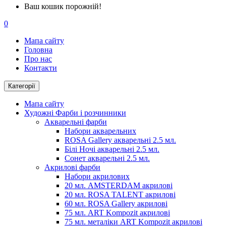
Ваш кошик порожній!
0
Мапа сайту
Головна
Про нас
Контакти
Категорії
Мапа сайту
Художні Фарби і розчинники
Акварельні фарби
Набори акварельних
ROSA Gallery акварельні 2.5 мл.
Білі Ночі акварельні 2.5 мл.
Сонет акварельні 2.5 мл.
Акрилові фарби
Набори акрилових
20 мл. AMSTERDAM акрилові
20 мл. ROSA TALENT акрилові
60 мл. ROSA Gallery акрилові
75 мл. ART Kompozit акрилові
75 мл. металіки ART Kompozit акрилові