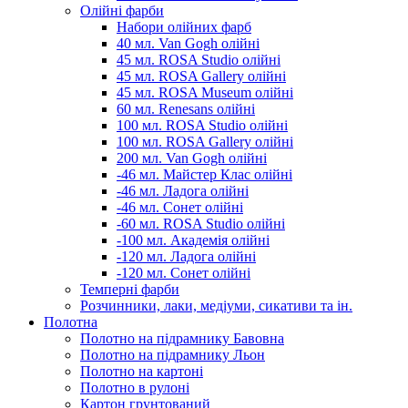
Олійні фарби
Набори олійних фарб
40 мл. Van Gogh олійні
45 мл. ROSA Studio олійні
45 мл. ROSA Gallery олійні
45 мл. ROSA Museum олійні
60 мл. Renesans олійні
100 мл. ROSA Studio олійні
100 мл. ROSA Gallery олійні
200 мл. Van Gogh олійні
-46 мл. Майстер Клас олійні
-46 мл. Ладога олійні
-46 мл. Сонет олійні
-60 мл. ROSA Studio олійні
-100 мл. Академія олійні
-120 мл. Ладога олійні
-120 мл. Сонет олійні
Темперні фарби
Розчинники, лаки, медіуми, сикативи та ін.
Полотна
Полотно на підрамнику Бавовна
Полотно на підрамнику Льон
Полотно на картоні
Полотно в рулоні
Картон грунтований