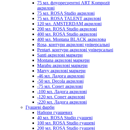
75 мл. флуоресцентні ART Kompozit
акрилові
75 мл. ROSA Studio акрилові
75 мл. ROSA TALENT акрилові
120 мл. AMSTERDAM акрилові
200 мл. ROSA Studio акрилові
400 мл. ROSA Studio акрилові
400 мл. Montana BLACK акрилова
Rosa, контури акрилові універсальні
Pentart, контури акрилові універсальні
Santi акрилові маркери
Montana акрилові маркери
Marabu акрилові маркери
Marvy акрилові маркери
-46 мл. Ладога акрилові
-50 мл. Decola акрилові
-75 мл. Сонет акрилові
-100 мл. Ладога акрилові
-120 мл. Сонет акрилові
-220 мл. Ладога акрилові
Гуашеві фарби
Набори гуашевих
40 мл. ROSA Studio гуашеві
100 мл. ROSA Studio гуашеві
200 мл. ROSA Studio гуашеві