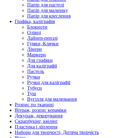
Папір для пастелі
Папір для малюнку
Папір для креслення
Графіка, каліграфія
Блокноти
Олівці
Лайнер-пензлі
Гумки, Клячки
Лінери
Маркери
Для графіки
Для каліграфії
Пастель
Ручки
Ручки для каліграфії
Тубуси
Туш
Вугілля для малювання
Розпис по тканині
Вітраж, розпис кераміки
Декупаж, декорування
Скрапбукінг, квілінг
Пластика і ліплення
Набори для творчості, Дитяча творчість
Різне