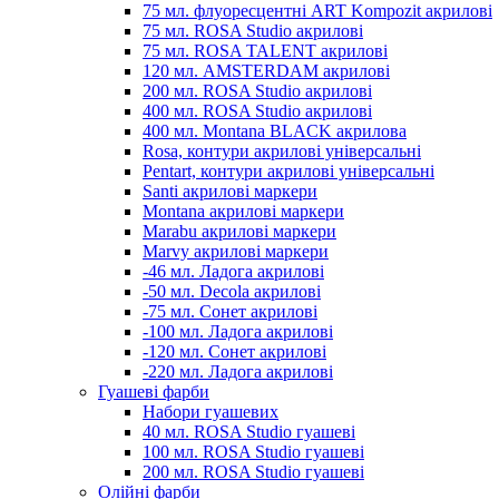
75 мл. флуоресцентні ART Kompozit акрилові
75 мл. ROSA Studio акрилові
75 мл. ROSA TALENT акрилові
120 мл. AMSTERDAM акрилові
200 мл. ROSA Studio акрилові
400 мл. ROSA Studio акрилові
400 мл. Montana BLACK акрилова
Rosa, контури акрилові універсальні
Pentart, контури акрилові універсальні
Santi акрилові маркери
Montana акрилові маркери
Marabu акрилові маркери
Marvy акрилові маркери
-46 мл. Ладога акрилові
-50 мл. Decola акрилові
-75 мл. Сонет акрилові
-100 мл. Ладога акрилові
-120 мл. Сонет акрилові
-220 мл. Ладога акрилові
Гуашеві фарби
Набори гуашевих
40 мл. ROSA Studio гуашеві
100 мл. ROSA Studio гуашеві
200 мл. ROSA Studio гуашеві
Олійні фарби