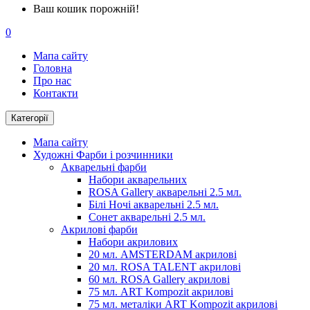
Ваш кошик порожній!
0
Мапа сайту
Головна
Про нас
Контакти
Категорії
Мапа сайту
Художні Фарби і розчинники
Акварельні фарби
Набори акварельних
ROSA Gallery акварельні 2.5 мл.
Білі Ночі акварельні 2.5 мл.
Сонет акварельні 2.5 мл.
Акрилові фарби
Набори акрилових
20 мл. AMSTERDAM акрилові
20 мл. ROSA TALENT акрилові
60 мл. ROSA Gallery акрилові
75 мл. ART Kompozit акрилові
75 мл. металіки ART Kompozit акрилові