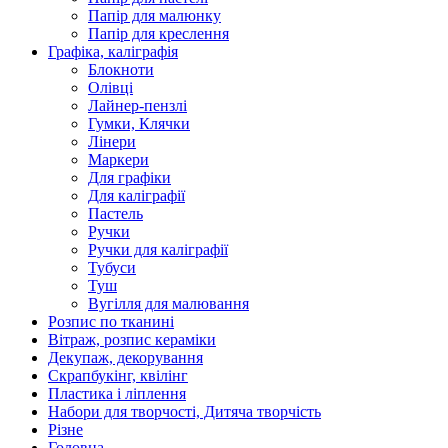
Папір для малюнку
Папір для креслення
Графіка, каліграфія
Блокноти
Олівці
Лайнер-пензлі
Гумки, Клячки
Лінери
Маркери
Для графіки
Для каліграфії
Пастель
Ручки
Ручки для каліграфії
Тубуси
Туш
Вугілля для малювання
Розпис по тканині
Вітраж, розпис кераміки
Декупаж, декорування
Скрапбукінг, квілінг
Пластика і ліплення
Набори для творчості, Дитяча творчість
Різне
Головна