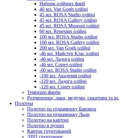
Набори олійних фарб
40 мл. Van Gogh олійні
45 мл. ROSA Studio олійні
45 мл. ROSA Gallery олійні
45 мл. ROSA Museum олійні
60 мл. Renesans олійні
100 мл. ROSA Studio олійні
100 мл. ROSA Gallery олійні
200 мл. Van Gogh олійні
-46 мл. Майстер Клас олійні
-46 мл. Ладога олійні
-46 мл. Сонет олійні
-60 мл. ROSA Studio олійні
-100 мл. Академія олійні
-120 мл. Ладога олійні
-120 мл. Сонет олійні
Темперні фарби
Розчинники, лаки, медіуми, сикативи та ін.
Полотна
Полотно на підрамнику Бавовна
Полотно на підрамнику Льон
Полотно на картоні
Полотно в рулоні
Картон грунтований
ДВП грунтоване