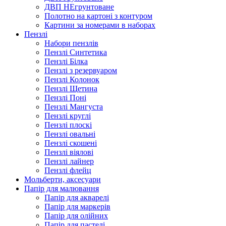
ДВП НЕгрунтоване
Полотно на картоні з контуром
Картини за номерами в наборах
Пензлі
Набори пензлів
Пензлі Синтетика
Пензлі Білка
Пензлі з резервуаром
Пензлі Колонок
Пензлі Щетина
Пензлі Поні
Пензлі Мангуста
Пензлі круглі
Пензлі плоскі
Пензлі овальні
Пензлі скошені
Пензлі віялові
Пензлі лайнер
Пензлі флейц
Мольберти, аксесуари
Папір для малювання
Папір для акварелі
Папір для маркерів
Папір для олійних
Папір для пастелі