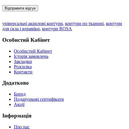
Відправити відгук
універсальні акрилові контури
,
контури по тканині
,
контури
для скла і кераміки
,
контури ROSA
Особистий Кабінет
Особистий Кабінет
Історія замовлень
Закладки
Розсилка
Контакти
Додатково
Бренд
Подарункові сертифікати
Акції
Інформація
Про нас