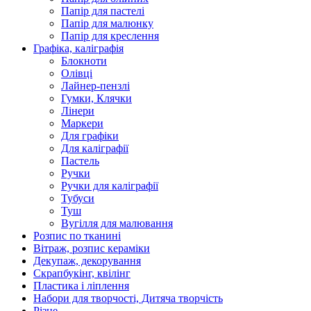
Папір для пастелі
Папір для малюнку
Папір для креслення
Графіка, каліграфія
Блокноти
Олівці
Лайнер-пензлі
Гумки, Клячки
Лінери
Маркери
Для графіки
Для каліграфії
Пастель
Ручки
Ручки для каліграфії
Тубуси
Туш
Вугілля для малювання
Розпис по тканині
Вітраж, розпис кераміки
Декупаж, декорування
Скрапбукінг, квілінг
Пластика і ліплення
Набори для творчості, Дитяча творчість
Різне