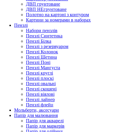
ДВП грунтоване
ДВП НЕгрунтоване
Полотно на картоні з контуром
Картини за номерами в наборах
Пензлі
Набори пензлів
Пензлі Синтетика
Пензлі Білка
Пензлі з резервуаром
Пензлі Колонок
Пензлі Щетина
Пензлі Поні
Пензлі Мангуста
Пензлі круглі
Пензлі плоскі
Пензлі овальні
Пензлі скошені
Пензлі віялові
Пензлі лайнер
Пензлі флейц
Мольберти, аксесуари
Папір для малювання
Папір для акварелі
Папір для маркерів
Папір для олійних