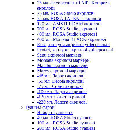
75 мл. флуоресцентні ART Kompozit
акрилові
75 мл. ROSA Studio акрилові
75 мл. ROSA TALENT акрилові
120 мл. AMSTERDAM акрилові
200 мл. ROSA Studio акрилові
400 мл. ROSA Studio акрилові
400 мл. Montana BLACK акрилова
Rosa, контури акрилові універсальні
Pentart, контури акрилові універсальні
Santi акрилові маркери
Montana акрилові маркери
Marabu акрилові маркери
Marvy акрилові маркери
-46 мл. Ладога акрилові
-50 мл. Decola акрилові
-75 мл. Сонет акрилові
-100 мл. Ладога акрилові
-120 мл. Сонет акрилові
-220 мл. Ладога акрилові
Гуашеві фарби
Набори гуашевих
40 мл. ROSA Studio гуашеві
100 мл. ROSA Studio гуашеві
200 мл. ROSA Studio гуашеві