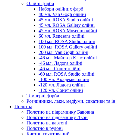
Олійні фарби
Набори олійних фарб
40 мл. Van Gogh олійні
45 мл. ROSA Studio олійні
45 мл. ROSA Gallery олійні
45 мл. ROSA Museum олійні
60 мл. Renesans олійні
100 мл. ROSA Studio олійні
100 мл. ROSA Gallery олійні
200 мл. Van Gogh олійні
-46 мл. Майстер Клас олійні
-46 мл. Ладога олійні
-46 мл. Сонет олійні
-60 мл. ROSA Studio олійні
-100 мл. Академія олійні
-120 мл. Ладога олійні
-120 мл. Сонет олійні
Темперні фарби
Розчинники, лаки, медіуми, сикативи та ін.
Полотна
Полотно на підрамнику Бавовна
Полотно на підрамнику Льон
Полотно на картоні
Полотно в рулоні
Картон грунтований