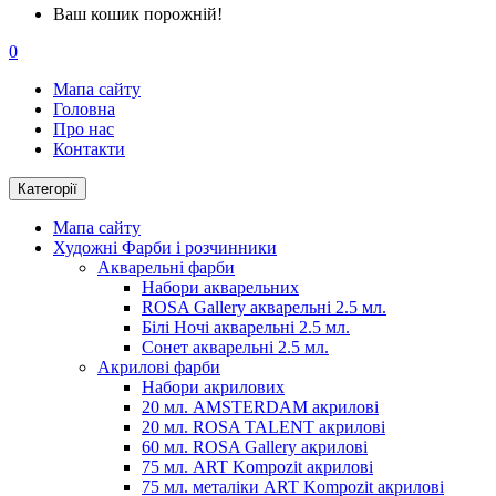
Ваш кошик порожній!
0
Мапа сайту
Головна
Про нас
Контакти
Категорії
Мапа сайту
Художні Фарби і розчинники
Акварельні фарби
Набори акварельних
ROSA Gallery акварельні 2.5 мл.
Білі Ночі акварельні 2.5 мл.
Сонет акварельні 2.5 мл.
Акрилові фарби
Набори акрилових
20 мл. AMSTERDAM акрилові
20 мл. ROSA TALENT акрилові
60 мл. ROSA Gallery акрилові
75 мл. ART Kompozit акрилові
75 мл. металіки ART Kompozit акрилові