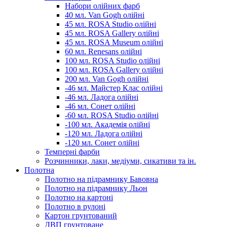
Набори олійних фарб
40 мл. Van Gogh олійні
45 мл. ROSA Studio олійні
45 мл. ROSA Gallery олійні
45 мл. ROSA Museum олійні
60 мл. Renesans олійні
100 мл. ROSA Studio олійні
100 мл. ROSA Gallery олійні
200 мл. Van Gogh олійні
-46 мл. Майстер Клас олійні
-46 мл. Ладога олійні
-46 мл. Сонет олійні
-60 мл. ROSA Studio олійні
-100 мл. Академія олійні
-120 мл. Ладога олійні
-120 мл. Сонет олійні
Темперні фарби
Розчинники, лаки, медіуми, сикативи та ін.
Полотна
Полотно на підрамнику Бавовна
Полотно на підрамнику Льон
Полотно на картоні
Полотно в рулоні
Картон грунтований
ДВП грунтоване