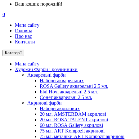
Ваш кошик порожній!
0
Мапа сайту
Головна
Про нас
Контакти
Категорії
Мапа сайту
Художні Фарби і розчинники
Акварельні фарби
Набори акварельних
ROSA Gallery акварельні 2.5 мл.
Білі Ночі акварельні 2.5 мл.
Сонет акварельні 2.5 мл.
Акрилові фарби
Набори акрилових
20 мл. AMSTERDAM акрилові
20 мл. ROSA TALENT акрилові
60 мл. ROSA Gallery акрилові
75 мл. ART Kompozit акрилові
75 мл. металіки ART Kompozit акрилові