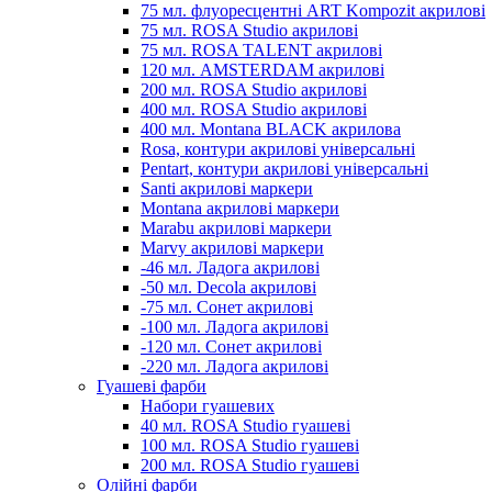
75 мл. флуоресцентні ART Kompozit акрилові
75 мл. ROSA Studio акрилові
75 мл. ROSA TALENT акрилові
120 мл. AMSTERDAM акрилові
200 мл. ROSA Studio акрилові
400 мл. ROSA Studio акрилові
400 мл. Montana BLACK акрилова
Rosa, контури акрилові універсальні
Pentart, контури акрилові універсальні
Santi акрилові маркери
Montana акрилові маркери
Marabu акрилові маркери
Marvy акрилові маркери
-46 мл. Ладога акрилові
-50 мл. Decola акрилові
-75 мл. Сонет акрилові
-100 мл. Ладога акрилові
-120 мл. Сонет акрилові
-220 мл. Ладога акрилові
Гуашеві фарби
Набори гуашевих
40 мл. ROSA Studio гуашеві
100 мл. ROSA Studio гуашеві
200 мл. ROSA Studio гуашеві
Олійні фарби