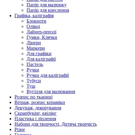
Папір для малюнку
Папір для креслення
Графіка, каліграфія
Блокноти
Олівці
Лайнер-пензлі
Гумки, Клячки
Лінери
Маркери
Для графіки
Для каліграфії
Пастель
Ручки
Ручки для каліграфії
Тубуси
Туш
Вугілля для малювання
Розпис по тканині
Вітраж, розпис кераміки
Декупаж, декорування
Скрапбукінг, квілінг
Пластика і ліплення
Набори для творчості, Дитяча творчість
Різне
Головна