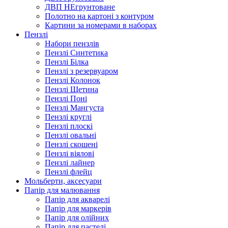
ДВП НЕгрунтоване
Полотно на картоні з контуром
Картини за номерами в наборах
Пензлі
Набори пензлів
Пензлі Синтетика
Пензлі Білка
Пензлі з резервуаром
Пензлі Колонок
Пензлі Щетина
Пензлі Поні
Пензлі Мангуста
Пензлі круглі
Пензлі плоскі
Пензлі овальні
Пензлі скошені
Пензлі віялові
Пензлі лайнер
Пензлі флейц
Мольберти, аксесуари
Папір для малювання
Папір для акварелі
Папір для маркерів
Папір для олійних
Папір для пастелі