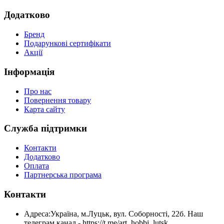
Додатково
Бренд
Подарункові сертифікати
Акції
Інформація
Про нас
Повернення товару
Карта сайту
Служба підтримки
Контакти
Додатково
Оплата
Партнерська програма
Контакти
Адреса:
Україна, м.Луцьк, вул. Соборності, 22б. Наш
телеграм канал - https://t.me/art_hobbi_lutsk