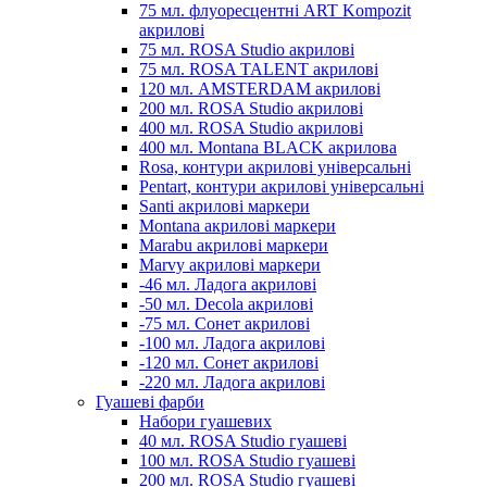
75 мл. флуоресцентні ART Kompozit
акрилові
75 мл. ROSA Studio акрилові
75 мл. ROSA TALENT акрилові
120 мл. AMSTERDAM акрилові
200 мл. ROSA Studio акрилові
400 мл. ROSA Studio акрилові
400 мл. Montana BLACK акрилова
Rosa, контури акрилові універсальні
Pentart, контури акрилові універсальні
Santi акрилові маркери
Montana акрилові маркери
Marabu акрилові маркери
Marvy акрилові маркери
-46 мл. Ладога акрилові
-50 мл. Decola акрилові
-75 мл. Сонет акрилові
-100 мл. Ладога акрилові
-120 мл. Сонет акрилові
-220 мл. Ладога акрилові
Гуашеві фарби
Набори гуашевих
40 мл. ROSA Studio гуашеві
100 мл. ROSA Studio гуашеві
200 мл. ROSA Studio гуашеві