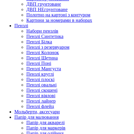
ДВП грунтоване
ДВП НЕгрунтоване
Полотно на картоні з контуром
Картини за номерами в наборах
Пензлі
Набори пензлів
Пензлі Синтетика
Пензлі Білка
Пензлі з резервуаром
Пензлі Колонок
Пензлі Щетина
Пензлі Поні
Пензлі Мангуста
Пензлі круглі
Пензлі плоскі
Пензлі овальні
Пензлі скошені
Пензлі віялові
Пензлі лайнер
Пензлі флейц
Мольберти, аксесуари
Папір для малювання
Папір для акварелі
Папір для маркерів
Папір для олійних