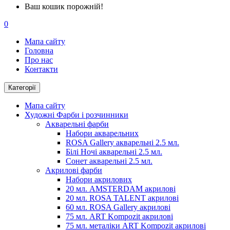
Ваш кошик порожній!
0
Мапа сайту
Головна
Про нас
Контакти
Категорії
Мапа сайту
Художні Фарби і розчинники
Акварельні фарби
Набори акварельних
ROSA Gallery акварельні 2.5 мл.
Білі Ночі акварельні 2.5 мл.
Сонет акварельні 2.5 мл.
Акрилові фарби
Набори акрилових
20 мл. AMSTERDAM акрилові
20 мл. ROSA TALENT акрилові
60 мл. ROSA Gallery акрилові
75 мл. ART Kompozit акрилові
75 мл. металіки ART Kompozit акрилові