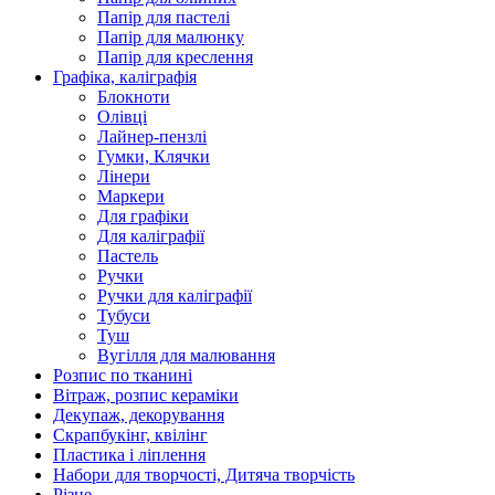
Папір для пастелі
Папір для малюнку
Папір для креслення
Графіка, каліграфія
Блокноти
Олівці
Лайнер-пензлі
Гумки, Клячки
Лінери
Маркери
Для графіки
Для каліграфії
Пастель
Ручки
Ручки для каліграфії
Тубуси
Туш
Вугілля для малювання
Розпис по тканині
Вітраж, розпис кераміки
Декупаж, декорування
Скрапбукінг, квілінг
Пластика і ліплення
Набори для творчості, Дитяча творчість
Різне