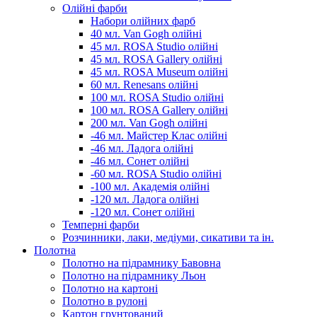
Олійні фарби
Набори олійних фарб
40 мл. Van Gogh олійні
45 мл. ROSA Studio олійні
45 мл. ROSA Gallery олійні
45 мл. ROSA Museum олійні
60 мл. Renesans олійні
100 мл. ROSA Studio олійні
100 мл. ROSA Gallery олійні
200 мл. Van Gogh олійні
-46 мл. Майстер Клас олійні
-46 мл. Ладога олійні
-46 мл. Сонет олійні
-60 мл. ROSA Studio олійні
-100 мл. Академія олійні
-120 мл. Ладога олійні
-120 мл. Сонет олійні
Темперні фарби
Розчинники, лаки, медіуми, сикативи та ін.
Полотна
Полотно на підрамнику Бавовна
Полотно на підрамнику Льон
Полотно на картоні
Полотно в рулоні
Картон грунтований