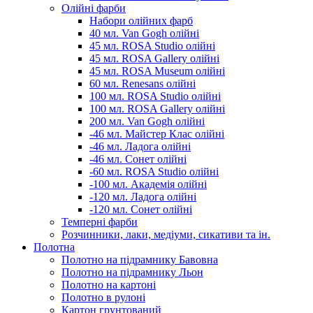
Олійні фарби
Набори олійних фарб
40 мл. Van Gogh олійні
45 мл. ROSA Studio олійні
45 мл. ROSA Gallery олійні
45 мл. ROSA Museum олійні
60 мл. Renesans олійні
100 мл. ROSA Studio олійні
100 мл. ROSA Gallery олійні
200 мл. Van Gogh олійні
-46 мл. Майстер Клас олійні
-46 мл. Ладога олійні
-46 мл. Сонет олійні
-60 мл. ROSA Studio олійні
-100 мл. Академія олійні
-120 мл. Ладога олійні
-120 мл. Сонет олійні
Темперні фарби
Розчинники, лаки, медіуми, сикативи та ін.
Полотна
Полотно на підрамнику Бавовна
Полотно на підрамнику Льон
Полотно на картоні
Полотно в рулоні
Картон грунтований