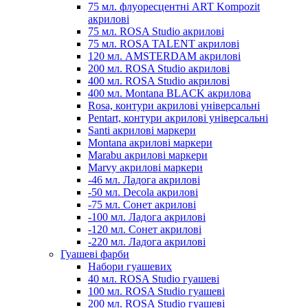
75 мл. флуоресцентні ART Kompozit
акрилові
75 мл. ROSA Studio акрилові
75 мл. ROSA TALENT акрилові
120 мл. AMSTERDAM акрилові
200 мл. ROSA Studio акрилові
400 мл. ROSA Studio акрилові
400 мл. Montana BLACK акрилова
Rosa, контури акрилові універсальні
Pentart, контури акрилові універсальні
Santi акрилові маркери
Montana акрилові маркери
Marabu акрилові маркери
Marvy акрилові маркери
-46 мл. Ладога акрилові
-50 мл. Decola акрилові
-75 мл. Сонет акрилові
-100 мл. Ладога акрилові
-120 мл. Сонет акрилові
-220 мл. Ладога акрилові
Гуашеві фарби
Набори гуашевих
40 мл. ROSA Studio гуашеві
100 мл. ROSA Studio гуашеві
200 мл. ROSA Studio гуашеві