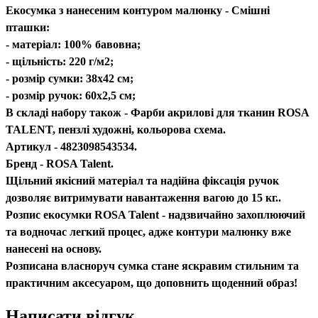
Екосумка з нанесеним контуром малюнку - Смішні
пташки:
- матеріал: 100% бавовна;
- щільність: 220 г/м2;
- розмір сумки: 38х42 см;
- розмір ручок: 60х2,5 см;
В складі набору також - Фарби акрилові для тканин ROSA
TALENT, пензлі художні, кольорова схема.
Артикул - 4823098543534.
Бренд - ROSA Talent.
Щільний якісний матеріал та надійна фіксація ручок
дозволяє витримувати навантаження вагою до 15 кг..
Розпис екосумки ROSA Talent - надзвичайно захоплюючий
та водночас легкий процес, адже контури малюнку вже
нанесені на основу.
Розписана власноруч сумка стане яскравим стильним та
практичним аксесуаром, що доповнить щоденний образ!
Написати відгук