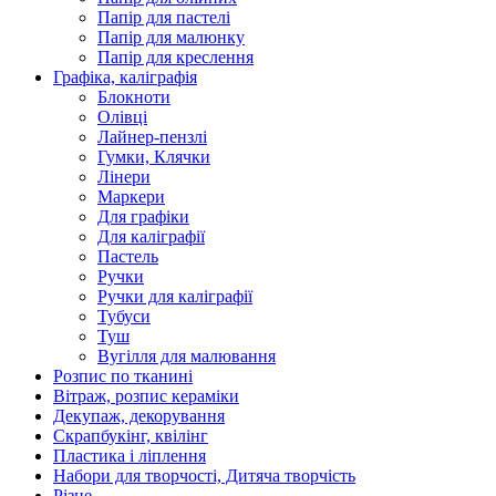
Папір для пастелі
Папір для малюнку
Папір для креслення
Графіка, каліграфія
Блокноти
Олівці
Лайнер-пензлі
Гумки, Клячки
Лінери
Маркери
Для графіки
Для каліграфії
Пастель
Ручки
Ручки для каліграфії
Тубуси
Туш
Вугілля для малювання
Розпис по тканині
Вітраж, розпис кераміки
Декупаж, декорування
Скрапбукінг, квілінг
Пластика і ліплення
Набори для творчості, Дитяча творчість
Різне