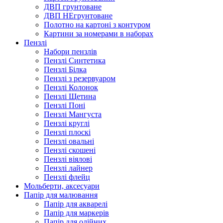
ДВП грунтоване
ДВП НЕгрунтоване
Полотно на картоні з контуром
Картини за номерами в наборах
Пензлі
Набори пензлів
Пензлі Синтетика
Пензлі Білка
Пензлі з резервуаром
Пензлі Колонок
Пензлі Щетина
Пензлі Поні
Пензлі Мангуста
Пензлі круглі
Пензлі плоскі
Пензлі овальні
Пензлі скошені
Пензлі віялові
Пензлі лайнер
Пензлі флейц
Мольберти, аксесуари
Папір для малювання
Папір для акварелі
Папір для маркерів
Папір для олійних