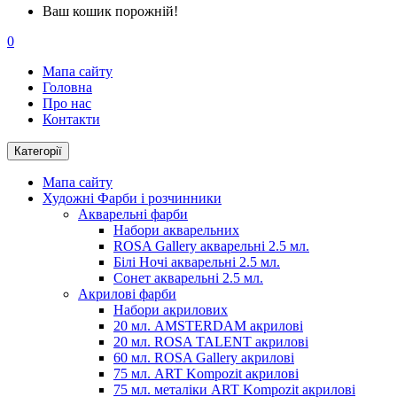
Ваш кошик порожній!
0
Мапа сайту
Головна
Про нас
Контакти
Категорії
Мапа сайту
Художні Фарби і розчинники
Акварельні фарби
Набори акварельних
ROSA Gallery акварельні 2.5 мл.
Білі Ночі акварельні 2.5 мл.
Сонет акварельні 2.5 мл.
Акрилові фарби
Набори акрилових
20 мл. AMSTERDAM акрилові
20 мл. ROSA TALENT акрилові
60 мл. ROSA Gallery акрилові
75 мл. ART Kompozit акрилові
75 мл. металіки ART Kompozit акрилові