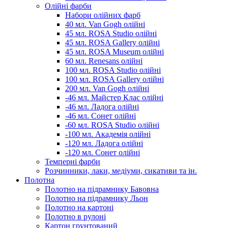
Олійні фарби
Набори олійних фарб
40 мл. Van Gogh олійні
45 мл. ROSA Studio олійні
45 мл. ROSA Gallery олійні
45 мл. ROSA Museum олійні
60 мл. Renesans олійні
100 мл. ROSA Studio олійні
100 мл. ROSA Gallery олійні
200 мл. Van Gogh олійні
-46 мл. Майстер Клас олійні
-46 мл. Ладога олійні
-46 мл. Сонет олійні
-60 мл. ROSA Studio олійні
-100 мл. Академія олійні
-120 мл. Ладога олійні
-120 мл. Сонет олійні
Темперні фарби
Розчинники, лаки, медіуми, сикативи та ін.
Полотна
Полотно на підрамнику Бавовна
Полотно на підрамнику Льон
Полотно на картоні
Полотно в рулоні
Картон грунтований