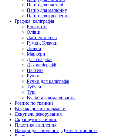
Папір для пастелі
Папір для малюнку
Папір для креслення
Графіка, каліграфія
Блокноти
Олівці
Лайнер-пензлі
Гумки, Клячки
Лінери
Маркери
Для графіки
Для каліграфії
Пастель
Ручки
Ручки для каліграфії
Тубуси
Туш
Вугілля для малювання
Розпис по тканині
Вітраж, розпис кераміки
Декупаж, декорування
Скрапбукінг, квілінг
Пластика і ліплення
Набори для творчості, Дитяча творчість
Різне