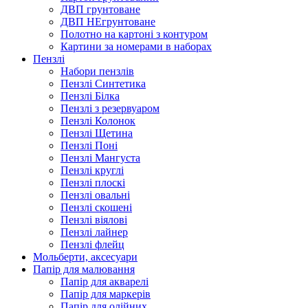
ДВП грунтоване
ДВП НЕгрунтоване
Полотно на картоні з контуром
Картини за номерами в наборах
Пензлі
Набори пензлів
Пензлі Синтетика
Пензлі Білка
Пензлі з резервуаром
Пензлі Колонок
Пензлі Щетина
Пензлі Поні
Пензлі Мангуста
Пензлі круглі
Пензлі плоскі
Пензлі овальні
Пензлі скошені
Пензлі віялові
Пензлі лайнер
Пензлі флейц
Мольберти, аксесуари
Папір для малювання
Папір для акварелі
Папір для маркерів
Папір для олійних