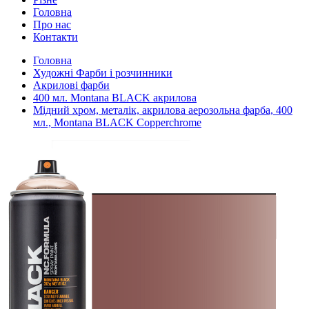
Головна
Про нас
Контакти
Головна
Художні Фарби і розчинники
Акрилові фарби
400 мл. Montana BLACK акрилова
Мідний хром, металік, акрилова аерозольна фарба, 400
мл., Montana BLACK Copperchrome