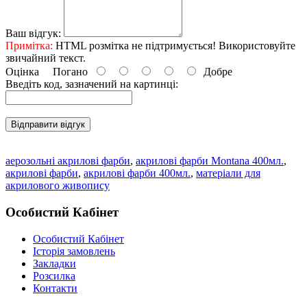
Ваш відгук:
Примітка:
HTML розмітка не підтримується! Використовуйте
звичайний текст.
Оцінка
Погано
Добре
Введіть код, зазначений на картинці:
Відправити відгук
аерозольні акрилові фарби
,
акрилові фарби Montana 400мл.
,
акрилові фарби
,
акрилові фарби 400мл.
,
матеріали для
акрилового живопису
Особистий Кабінет
Особистий Кабінет
Історія замовлень
Закладки
Розсилка
Контакти