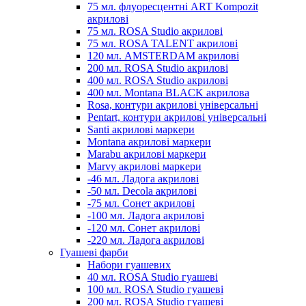
75 мл. флуоресцентні ART Kompozit
акрилові
75 мл. ROSA Studio акрилові
75 мл. ROSA TALENT акрилові
120 мл. AMSTERDAM акрилові
200 мл. ROSA Studio акрилові
400 мл. ROSA Studio акрилові
400 мл. Montana BLACK акрилова
Rosa, контури акрилові універсальні
Pentart, контури акрилові універсальні
Santi акрилові маркери
Montana акрилові маркери
Marabu акрилові маркери
Marvy акрилові маркери
-46 мл. Ладога акрилові
-50 мл. Decola акрилові
-75 мл. Сонет акрилові
-100 мл. Ладога акрилові
-120 мл. Сонет акрилові
-220 мл. Ладога акрилові
Гуашеві фарби
Набори гуашевих
40 мл. ROSA Studio гуашеві
100 мл. ROSA Studio гуашеві
200 мл. ROSA Studio гуашеві