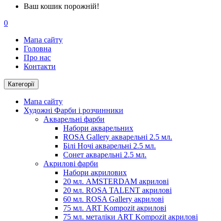
Ваш кошик порожній!
0
Мапа сайту
Головна
Про нас
Контакти
Категорії
Мапа сайту
Художні Фарби і розчинники
Акварельні фарби
Набори акварельних
ROSA Gallery акварельні 2.5 мл.
Білі Ночі акварельні 2.5 мл.
Сонет акварельні 2.5 мл.
Акрилові фарби
Набори акрилових
20 мл. AMSTERDAM акрилові
20 мл. ROSA TALENT акрилові
60 мл. ROSA Gallery акрилові
75 мл. ART Kompozit акрилові
75 мл. металіки ART Kompozit акрилові