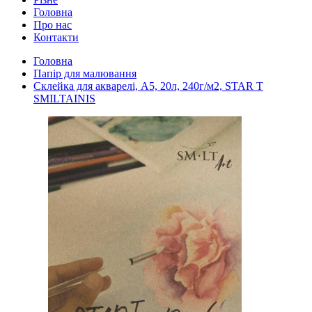
Головна
Про нас
Контакти
Головна
Папір для малювання
Cклейка для акварелі, А5, 20л, 240г/м2, STAR T
SMILTAINIS