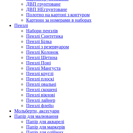
ДВП грунтоване
ДВП НЕгрунтоване
Полотно на картоні з контуром
Картини за номерами в наборах
Пензлі
Набори пензлів
Пензлі Синтетика
Пензлі Білка
Пензлі з резервуаром
Пензлі Колонок
Пензлі Щетина
Пензлі Поні
Пензлі Мангуста
Пензлі круглі
Пензлі плоскі
Пензлі овальні
Пензлі скошені
Пензлі віялові
Пензлі лайнер
Пензлі флейц
Мольберти, аксесуари
Папір для малювання
Папір для акварелі
Папір для маркерів
Папір для олійних