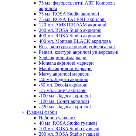
75 мл. флуоресцентні ART Kompozit
акрилові
75 мл. ROSA Studio акрилові
75 мл. ROSA TALENT акрилові
120 мл. AMSTERDAM акрилові
200 мл. ROSA Studio акрилові
400 мл. ROSA Studio акрилові
400 мл. Montana BLACK акрилова
Rosa, контури акрилові універсальні
Pentart, контури акрилові універсальні
Santi акрилові маркери
Montana акрилові маркери
Marabu акрилові маркери
Marvy акрилові маркери
-46 мл. Ладога акрилові
-50 мл. Decola акрилові
-75 мл. Сонет акрилові
-100 мл. Ладога акрилові
-120 мл. Сонет акрилові
-220 мл. Ладога акрилові
Гуашеві фарби
Набори гуашевих
40 мл. ROSA Studio гуашеві
100 мл. ROSA Studio гуашеві
200 мл. ROSA Studio гуашеві