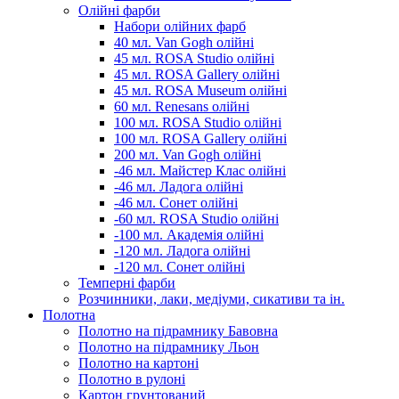
Олійні фарби
Набори олійних фарб
40 мл. Van Gogh олійні
45 мл. ROSA Studio олійні
45 мл. ROSA Gallery олійні
45 мл. ROSA Museum олійні
60 мл. Renesans олійні
100 мл. ROSA Studio олійні
100 мл. ROSA Gallery олійні
200 мл. Van Gogh олійні
-46 мл. Майстер Клас олійні
-46 мл. Ладога олійні
-46 мл. Сонет олійні
-60 мл. ROSA Studio олійні
-100 мл. Академія олійні
-120 мл. Ладога олійні
-120 мл. Сонет олійні
Темперні фарби
Розчинники, лаки, медіуми, сикативи та ін.
Полотна
Полотно на підрамнику Бавовна
Полотно на підрамнику Льон
Полотно на картоні
Полотно в рулоні
Картон грунтований