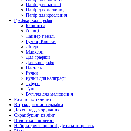
Папір для пастелі
Папір для малюнку
Папір для креслення
Графіка, каліграфія
Блокноти
Олівці
Лайнер-пензлі
Гумки, Клячки
Лінери
Маркери
Для графіки
Для каліграфії
Пастель
Ручки
Ручки для каліграфії
Тубуси
Туш
Вугілля для малювання
Розпис по тканині
Вітраж, розпис кераміки
Декупаж, декорування
Скрапбукінг, квілінг
Пластика і ліплення
Набори для творчості, Дитяча творчість
Різне