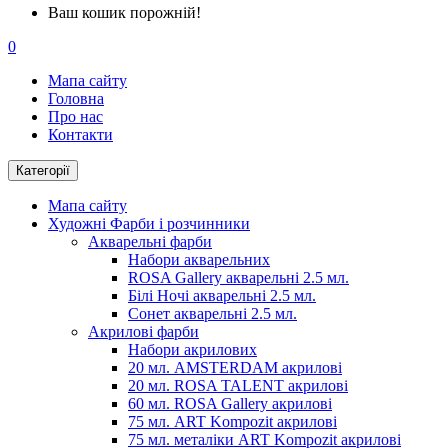
Ваш кошик порожній!
0
Мапа сайту
Головна
Про нас
Контакти
Категорії
Мапа сайту
Художні Фарби і розчинники
Акварельні фарби
Набори акварельних
ROSA Gallery акварельні 2.5 мл.
Білі Ночі акварельні 2.5 мл.
Сонет акварельні 2.5 мл.
Акрилові фарби
Набори акрилових
20 мл. AMSTERDAM акрилові
20 мл. ROSA TALENT акрилові
60 мл. ROSA Gallery акрилові
75 мл. ART Kompozit акрилові
75 мл. металіки ART Kompozit акрилові