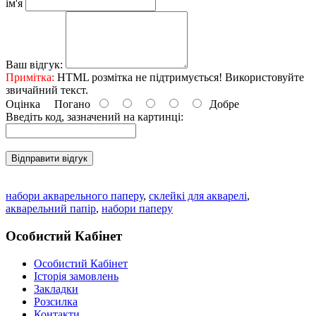
ім'я
Ваш відгук:
Примітка:
HTML розмітка не підтримується! Використовуйте
звичайний текст.
Оцінка
Погано
Добре
Введіть код, зазначений на картинці:
Відправити відгук
набори акварельного паперу
,
склейкі для акварелі
,
акварельний папір
,
набори паперу
Особистий Кабінет
Особистий Кабінет
Історія замовлень
Закладки
Розсилка
Контакти