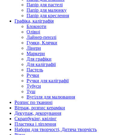
Папір для пастелі
Папір для малюнку
Папір для креслення
Графіка, каліграфія
Блокноти
Олівці
Лайнер-пензлі
Гумки, Клячки
Лінери
Маркери
Для графіки
Для каліграфії
Пастель
Ручки
Ручки для каліграфії
Тубуси
Туш
Вугілля для малювання
Розпис по тканині
Вітраж, розпис кераміки
Декупаж, декорування
Скрапбукінг, квілінг
Пластика і ліплення
Набори для творчості, Дитяча творчість
Різне