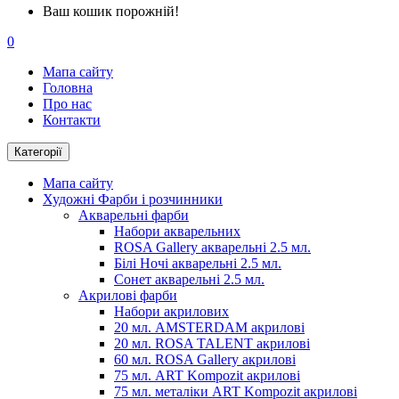
Ваш кошик порожній!
0
Мапа сайту
Головна
Про нас
Контакти
Категорії
Мапа сайту
Художні Фарби і розчинники
Акварельні фарби
Набори акварельних
ROSA Gallery акварельні 2.5 мл.
Білі Ночі акварельні 2.5 мл.
Сонет акварельні 2.5 мл.
Акрилові фарби
Набори акрилових
20 мл. AMSTERDAM акрилові
20 мл. ROSA TALENT акрилові
60 мл. ROSA Gallery акрилові
75 мл. ART Kompozit акрилові
75 мл. металіки ART Kompozit акрилові