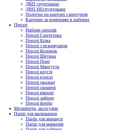
ДВП грунтоване
ДВП НЕгрунтоване
Полотно на картоні з контуром
Картини за номерами в наборах
Пензлі
Набори пензлів
Пензлі Синтетика
Пензлі Білка
Пензлі з резервуаром
Пензлі Колонок
Пензлі Щетина
Пензлі Поні
Пензлі Мангуста
Пензлі круглі
Пензлі плоскі
Пензлі овальні
Пензлі скошені
Пензлі віялові
Пензлі лайнер
Пензлі флейц
Мольберти, аксесуари
Папір для малювання
Папір для акварелі
Папір для маркерів
Папір для олійних