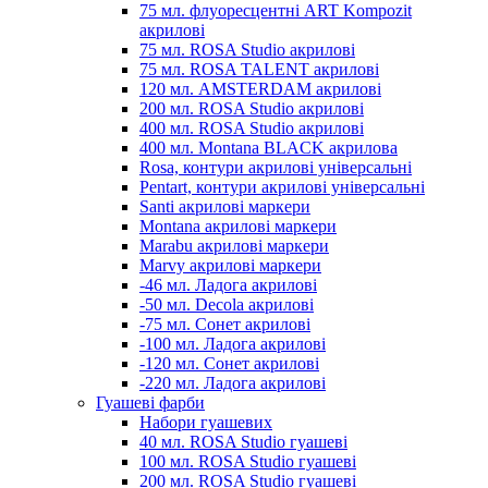
75 мл. флуоресцентні ART Kompozit
акрилові
75 мл. ROSA Studio акрилові
75 мл. ROSA TALENT акрилові
120 мл. AMSTERDAM акрилові
200 мл. ROSA Studio акрилові
400 мл. ROSA Studio акрилові
400 мл. Montana BLACK акрилова
Rosa, контури акрилові універсальні
Pentart, контури акрилові універсальні
Santi акрилові маркери
Montana акрилові маркери
Marabu акрилові маркери
Marvy акрилові маркери
-46 мл. Ладога акрилові
-50 мл. Decola акрилові
-75 мл. Сонет акрилові
-100 мл. Ладога акрилові
-120 мл. Сонет акрилові
-220 мл. Ладога акрилові
Гуашеві фарби
Набори гуашевих
40 мл. ROSA Studio гуашеві
100 мл. ROSA Studio гуашеві
200 мл. ROSA Studio гуашеві