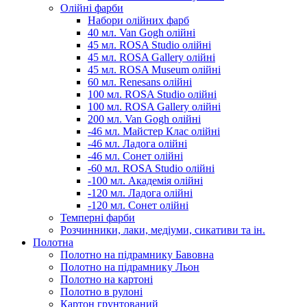
Олійні фарби
Набори олійних фарб
40 мл. Van Gogh олійні
45 мл. ROSA Studio олійні
45 мл. ROSA Gallery олійні
45 мл. ROSA Museum олійні
60 мл. Renesans олійні
100 мл. ROSA Studio олійні
100 мл. ROSA Gallery олійні
200 мл. Van Gogh олійні
-46 мл. Майстер Клас олійні
-46 мл. Ладога олійні
-46 мл. Сонет олійні
-60 мл. ROSA Studio олійні
-100 мл. Академія олійні
-120 мл. Ладога олійні
-120 мл. Сонет олійні
Темперні фарби
Розчинники, лаки, медіуми, сикативи та ін.
Полотна
Полотно на підрамнику Бавовна
Полотно на підрамнику Льон
Полотно на картоні
Полотно в рулоні
Картон грунтований