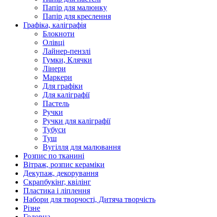
Папір для малюнку
Папір для креслення
Графіка, каліграфія
Блокноти
Олівці
Лайнер-пензлі
Гумки, Клячки
Лінери
Маркери
Для графіки
Для каліграфії
Пастель
Ручки
Ручки для каліграфії
Тубуси
Туш
Вугілля для малювання
Розпис по тканині
Вітраж, розпис кераміки
Декупаж, декорування
Скрапбукінг, квілінг
Пластика і ліплення
Набори для творчості, Дитяча творчість
Різне
Головна