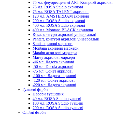
75 мл. флуоресцентні ART Kompozit акрилові
75 мл. ROSA Studio акрилові
75 мл. ROSA TALENT акрилові
120 мл. AMSTERDAM акрилові
200 мл. ROSA Studio акрилові
400 мл. ROSA Studio акрилові
400 мл. Montana BLACK акрилова
Rosa, контури акрилові універсальні
Pentart, контури акрилові універсальні
Santi акрилові маркери
Montana акрилові маркери
Marabu акрилові маркери
Marvy акрилові маркери
-46 мл. Ладога акрилові
-50 мл. Decola акрилові
-75 мл. Сонет акрилові
-100 мл. Ладога акрилові
-120 мл. Сонет акрилові
-220 мл. Ладога акрилові
Гуашеві фарби
Набори гуашевих
40 мл. ROSA Studio гуашеві
100 мл. ROSA Studio гуашеві
200 мл. ROSA Studio гуашеві
Олійні фарби