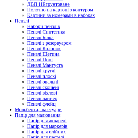
ДВП НЕгрунтоване
Полотно на картоні з контуром
Картини за номерами в наборах
Пензлі
Набори пензлів
Пензлі Синтетика
Пензлі Білка
Пензлі з резервуаром
Пензлі Колонок
Пензлі Щетина
Пензлі Поні
Пензлі Мангуста
Пензлі круглі
Пензлі плоскі
Пензлі овальні
Пензлі скошені
Пензлі віялові
Пензлі лайнер
Пензлі флейц
Мольберти, аксесуари
Папір для малювання
Папір для акварелі
Папір для маркерів
Папір для олійних
Папір для пастелі