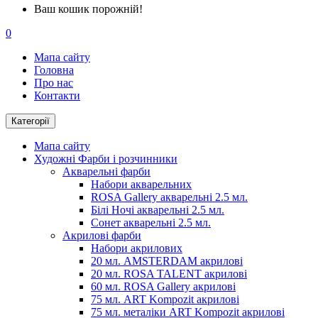
Ваш кошик порожній!
0
Мапа сайту
Головна
Про нас
Контакти
Категорії
Мапа сайту
Художні Фарби і розчинники
Акварельні фарби
Набори акварельних
ROSA Gallery акварельні 2.5 мл.
Білі Ночі акварельні 2.5 мл.
Сонет акварельні 2.5 мл.
Акрилові фарби
Набори акрилових
20 мл. AMSTERDAM акрилові
20 мл. ROSA TALENT акрилові
60 мл. ROSA Gallery акрилові
75 мл. ART Kompozit акрилові
75 мл. металіки ART Kompozit акрилові