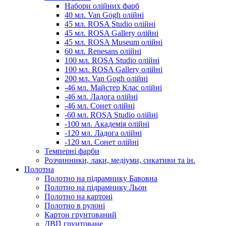
Набори олійних фарб
40 мл. Van Gogh олійні
45 мл. ROSA Studio олійні
45 мл. ROSA Gallery олійні
45 мл. ROSA Museum олійні
60 мл. Renesans олійні
100 мл. ROSA Studio олійні
100 мл. ROSA Gallery олійні
200 мл. Van Gogh олійні
-46 мл. Майстер Клас олійні
-46 мл. Ладога олійні
-46 мл. Сонет олійні
-60 мл. ROSA Studio олійні
-100 мл. Академія олійні
-120 мл. Ладога олійні
-120 мл. Сонет олійні
Темперні фарби
Розчинники, лаки, медіуми, сикативи та ін.
Полотна
Полотно на підрамнику Бавовна
Полотно на підрамнику Льон
Полотно на картоні
Полотно в рулоні
Картон грунтований
ДВП грунтоване