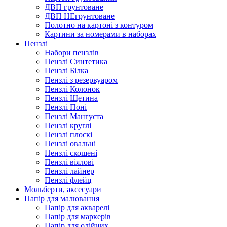
ДВП грунтоване
ДВП НЕгрунтоване
Полотно на картоні з контуром
Картини за номерами в наборах
Пензлі
Набори пензлів
Пензлі Синтетика
Пензлі Білка
Пензлі з резервуаром
Пензлі Колонок
Пензлі Щетина
Пензлі Поні
Пензлі Мангуста
Пензлі круглі
Пензлі плоскі
Пензлі овальні
Пензлі скошені
Пензлі віялові
Пензлі лайнер
Пензлі флейц
Мольберти, аксесуари
Папір для малювання
Папір для акварелі
Папір для маркерів
Папір для олійних