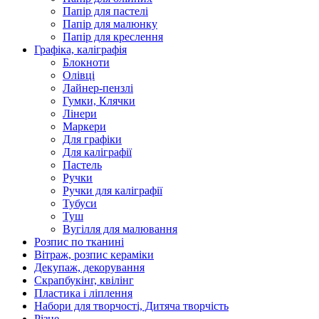
Папір для пастелі
Папір для малюнку
Папір для креслення
Графіка, каліграфія
Блокноти
Олівці
Лайнер-пензлі
Гумки, Клячки
Лінери
Маркери
Для графіки
Для каліграфії
Пастель
Ручки
Ручки для каліграфії
Тубуси
Туш
Вугілля для малювання
Розпис по тканині
Вітраж, розпис кераміки
Декупаж, декорування
Скрапбукінг, квілінг
Пластика і ліплення
Набори для творчості, Дитяча творчість
Різне