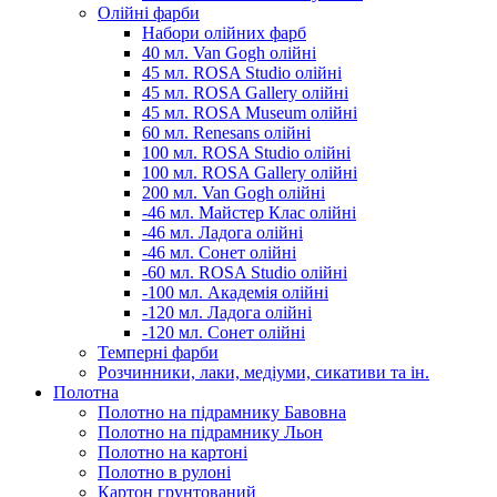
Олійні фарби
Набори олійних фарб
40 мл. Van Gogh олійні
45 мл. ROSA Studio олійні
45 мл. ROSA Gallery олійні
45 мл. ROSA Museum олійні
60 мл. Renesans олійні
100 мл. ROSA Studio олійні
100 мл. ROSA Gallery олійні
200 мл. Van Gogh олійні
-46 мл. Майстер Клас олійні
-46 мл. Ладога олійні
-46 мл. Сонет олійні
-60 мл. ROSA Studio олійні
-100 мл. Академія олійні
-120 мл. Ладога олійні
-120 мл. Сонет олійні
Темперні фарби
Розчинники, лаки, медіуми, сикативи та ін.
Полотна
Полотно на підрамнику Бавовна
Полотно на підрамнику Льон
Полотно на картоні
Полотно в рулоні
Картон грунтований