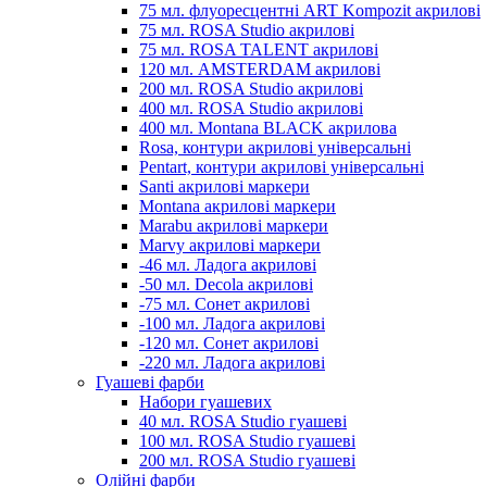
75 мл. флуоресцентні ART Kompozit акрилові
75 мл. ROSA Studio акрилові
75 мл. ROSA TALENT акрилові
120 мл. AMSTERDAM акрилові
200 мл. ROSA Studio акрилові
400 мл. ROSA Studio акрилові
400 мл. Montana BLACK акрилова
Rosa, контури акрилові універсальні
Pentart, контури акрилові універсальні
Santi акрилові маркери
Montana акрилові маркери
Marabu акрилові маркери
Marvy акрилові маркери
-46 мл. Ладога акрилові
-50 мл. Decola акрилові
-75 мл. Сонет акрилові
-100 мл. Ладога акрилові
-120 мл. Сонет акрилові
-220 мл. Ладога акрилові
Гуашеві фарби
Набори гуашевих
40 мл. ROSA Studio гуашеві
100 мл. ROSA Studio гуашеві
200 мл. ROSA Studio гуашеві
Олійні фарби