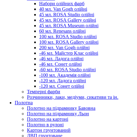
Набори олійних фарб
40 мл. Van Gogh олійні
45 мл. ROSA Studio олійні
45 мл. ROSA Gallery олійні
45 мл. ROSA Museum олійні
60 мл. Renesans олійні
100 мл. ROSA Studio олійні
100 мл. ROSA Gallery олійні
200 мл. Van Gogh олійні
-46 мл. Майстер Клас олійні
-46 мл. Ладога олійні
-46 мл. Сонет олійні
-60 мл. ROSA Studio олійні
-100 мл. Академія олійні
-120 мл. Ладога олійні
-120 мл. Сонет олійні
Темперні фарби
Розчинники, лаки, медіуми, сикативи та ін.
Полотна
Полотно на підрамнику Бавовна
Полотно на підрамнику Льон
Полотно на картоні
Полотно в рулоні
Картон грунтований
ДВП грунтоване