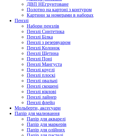
ДВП НЕгрунтоване
Полотно на картоні з контуром
Картини за номерами в наборах
Пензлі
Набори пензлів
Пензлі Синтетика
Пензлі Білка
Пензлі з резервуаром
Пензлі Колонок
Пензлі Щетина
Пензлі Поні
Пензлі Мангуста
Пензлі круглі
Пензлі плоскі
Пензлі овальні
Пензлі скошені
Пензлі віялові
Пензлі лайнер
Пензлі флейц
Мольберти, аксесуари
Папір для малювання
Папір для акварелі
Папір для маркерів
Папір для олійних
Папір для пастелі