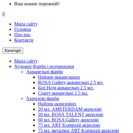
Ваш кошик порожній!
0
Мапа сайту
Головна
Про нас
Контакти
Категорії
Мапа сайту
Художні Фарби і розчинники
Акварельні фарби
Набори акварельних
ROSA Gallery акварельні 2.5 мл.
Білі Ночі акварельні 2.5 мл.
Сонет акварельні 2.5 мл.
Акрилові фарби
Набори акрилових
20 мл. AMSTERDAM акрилові
20 мл. ROSA TALENT акрилові
60 мл. ROSA Gallery акрилові
75 мл. ART Kompozit акрилові
75 мл. металіки ART Kompozit акрилові