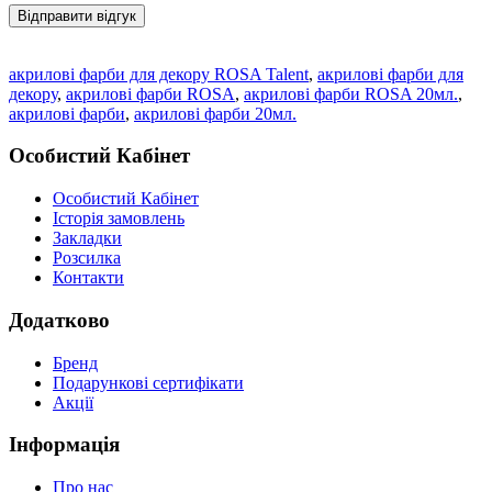
Відправити відгук
акрилові фарби для декору ROSA Talent
,
акрилові фарби для
декору
,
акрилові фарби ROSA
,
акрилові фарби ROSA 20мл.
,
акрилові фарби
,
акрилові фарби 20мл.
Особистий Кабінет
Особистий Кабінет
Історія замовлень
Закладки
Розсилка
Контакти
Додатково
Бренд
Подарункові сертифікати
Акції
Інформація
Про нас