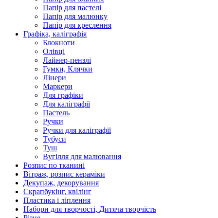
Папір для пастелі
Папір для малюнку
Папір для креслення
Графіка, каліграфія
Блокноти
Олівці
Лайнер-пензлі
Гумки, Клячки
Лінери
Маркери
Для графіки
Для каліграфії
Пастель
Ручки
Ручки для каліграфії
Тубуси
Туш
Вугілля для малювання
Розпис по тканині
Вітраж, розпис кераміки
Декупаж, декорування
Скрапбукінг, квілінг
Пластика і ліплення
Набори для творчості, Дитяча творчість
Різне