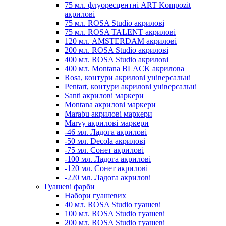
75 мл. флуоресцентні ART Kompozit
акрилові
75 мл. ROSA Studio акрилові
75 мл. ROSA TALENT акрилові
120 мл. AMSTERDAM акрилові
200 мл. ROSA Studio акрилові
400 мл. ROSA Studio акрилові
400 мл. Montana BLACK акрилова
Rosa, контури акрилові універсальні
Pentart, контури акрилові універсальні
Santi акрилові маркери
Montana акрилові маркери
Marabu акрилові маркери
Marvy акрилові маркери
-46 мл. Ладога акрилові
-50 мл. Decola акрилові
-75 мл. Сонет акрилові
-100 мл. Ладога акрилові
-120 мл. Сонет акрилові
-220 мл. Ладога акрилові
Гуашеві фарби
Набори гуашевих
40 мл. ROSA Studio гуашеві
100 мл. ROSA Studio гуашеві
200 мл. ROSA Studio гуашеві