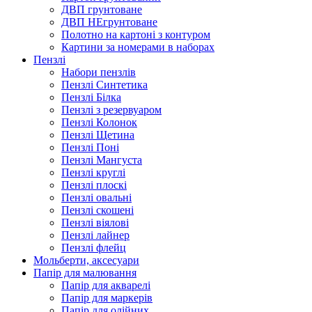
ДВП грунтоване
ДВП НЕгрунтоване
Полотно на картоні з контуром
Картини за номерами в наборах
Пензлі
Набори пензлів
Пензлі Синтетика
Пензлі Білка
Пензлі з резервуаром
Пензлі Колонок
Пензлі Щетина
Пензлі Поні
Пензлі Мангуста
Пензлі круглі
Пензлі плоскі
Пензлі овальні
Пензлі скошені
Пензлі віялові
Пензлі лайнер
Пензлі флейц
Мольберти, аксесуари
Папір для малювання
Папір для акварелі
Папір для маркерів
Папір для олійних