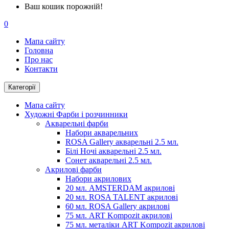
Ваш кошик порожній!
0
Мапа сайту
Головна
Про нас
Контакти
Категорії
Мапа сайту
Художні Фарби і розчинники
Акварельні фарби
Набори акварельних
ROSA Gallery акварельні 2.5 мл.
Білі Ночі акварельні 2.5 мл.
Сонет акварельні 2.5 мл.
Акрилові фарби
Набори акрилових
20 мл. AMSTERDAM акрилові
20 мл. ROSA TALENT акрилові
60 мл. ROSA Gallery акрилові
75 мл. ART Kompozit акрилові
75 мл. металіки ART Kompozit акрилові