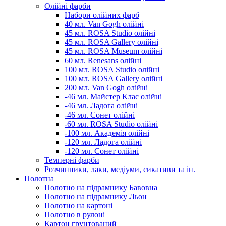
Олійні фарби
Набори олійних фарб
40 мл. Van Gogh олійні
45 мл. ROSA Studio олійні
45 мл. ROSA Gallery олійні
45 мл. ROSA Museum олійні
60 мл. Renesans олійні
100 мл. ROSA Studio олійні
100 мл. ROSA Gallery олійні
200 мл. Van Gogh олійні
-46 мл. Майстер Клас олійні
-46 мл. Ладога олійні
-46 мл. Сонет олійні
-60 мл. ROSA Studio олійні
-100 мл. Академія олійні
-120 мл. Ладога олійні
-120 мл. Сонет олійні
Темперні фарби
Розчинники, лаки, медіуми, сикативи та ін.
Полотна
Полотно на підрамнику Бавовна
Полотно на підрамнику Льон
Полотно на картоні
Полотно в рулоні
Картон грунтований