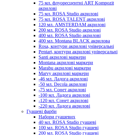
75 мл. флуоресцентні ART Kompozit
акрилові
75 мл. ROSA Studio акрилові
75 мл. ROSA TALENT акрилові
120 мл. AMSTERDAM акрилові
200 мл. ROSA Studio акрилові
400 мл. ROSA Studio акрилові
400 мл. Montana BLACK акрилова
Rosa, контури акрилові універсальні
Pentart, контури акрилові універсальні
Santi акрилові маркери
Montana акрилові маркери
Marabu акрилові маркери
Marvy акрилові маркери
-46 мл. Ладога акрилові
-50 мл. Decola акрилові
-75 мл. Сонет акрилові
-100 мл. Ладога акрилові
-120 мл. Сонет акрилові
-220 мл. Ладога акрилові
Гуашеві фарби
Набори гуашевих
40 мл. ROSA Studio гуашеві
100 мл. ROSA Studio гуашеві
200 мл. ROSA Studio гуашеві