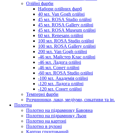
Олійні фарби
Набори олійних фарб
40 мл. Van Gogh олійні
45 мл. ROSA Studio олійні
45 мл. ROSA Gallery олійні
45 мл. ROSA Museum олійні
60 мл. Renesans олійні
100 мл. ROSA Studio олійні
100 мл. ROSA Gallery олійні
200 мл. Van Gogh олійні
-46 мл. Майстер Клас олійні
-46 мл. Ладога олійні
-46 мл. Сонет олійні
-60 мл. ROSA Studio олійні
-100 мл. Академія олійні
-120 мл. Ладога олійні
-120 мл. Сонет олійні
Темперні фарби
Розчинники, лаки, медіуми, сикативи та ін.
Полотна
Полотно на підрамнику Бавовна
Полотно на підрамнику Льон
Полотно на картоні
Полотно в рулоні
Картон грунтований