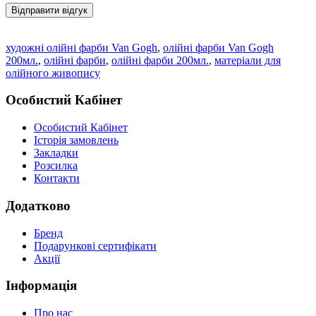
Відправити відгук
художні олійні фарби Van Gogh
,
олійні фарби Van Gogh
200мл.
,
олійні фарби
,
олійні фарби 200мл.
,
матеріали для
олійного живопису
Особистий Кабінет
Особистий Кабінет
Історія замовлень
Закладки
Розсилка
Контакти
Додатково
Бренд
Подарункові сертифікати
Акції
Інформація
Про нас