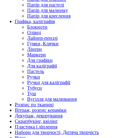
Папір для пастелі
Папір для малюнку
Папір для креслення
Графіка, каліграфія
Блокноти
Олівці
Лайнер-пензлі
Гумки, Клячки
Лінери
Маркери
Для графіки
Для каліграфії
Пастель
Ручки
Ручки для каліграфії
Тубуси
Туш
Вугілля для малювання
Розпис по тканині
Вітраж, розпис кераміки
Декупаж, декорування
Скрапбукінг, квілінг
Пластика і ліплення
Набори для творчості, Дитяча творчість
Різне