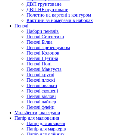
ДВП грунтоване
ДВП НЕгрунтоване
Полотно на картоні з контуром
Картини за номерами в наборах
Пензлі
Набори пензлів
Пензлі Синтетика
Пензлі Білка
Пензлі з резервуаром
Пензлі Колонок
Пензлі Щетина
Пензлі Поні
Пензлі Мангуста
Пензлі круглі
Пензлі плоскі
Пензлі овальні
Пензлі скошені
Пензлі віялові
Пензлі лайнер
Пензлі флейц
Мольберти, аксесуари
Папір для малювання
Папір для акварелі
Папір для маркерів
Папір для олійних