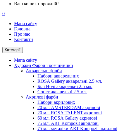
Ваш кошик порожній!
0
Мапа сайту
Головна
Про нас
Контакти
Категорії
Мапа сайту
Художні Фарби і розчинники
Акварельні фарби
Набори акварельних
ROSA Gallery акварельні 2.5 мл.
Білі Ночі акварельні 2.5 мл.
Сонет акварельні 2.5 мл.
Акрилові фарби
Набори акрилових
20 мл. AMSTERDAM акрилові
20 мл. ROSA TALENT акрилові
60 мл. ROSA Gallery акрилові
75 мл. ART Kompozit акрилові
75 мл. металіки ART Kompozit акрилові