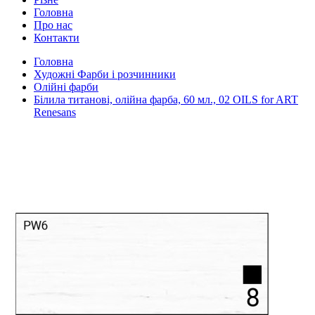
Головна
Про нас
Контакти
Головна
Художні Фарби і розчинники
Олійні фарби
Білила титанові, олійна фарба, 60 мл., 02 OILS for ART
Renesans