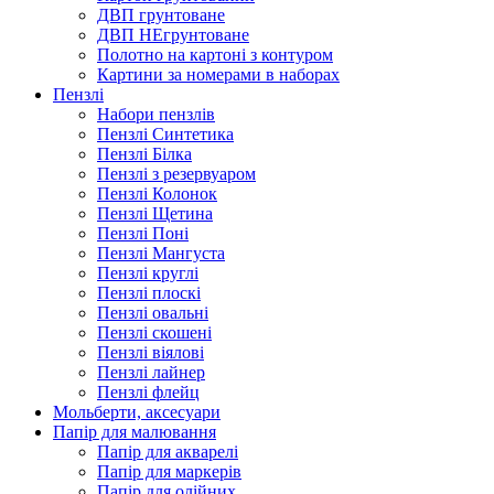
ДВП грунтоване
ДВП НЕгрунтоване
Полотно на картоні з контуром
Картини за номерами в наборах
Пензлі
Набори пензлів
Пензлі Синтетика
Пензлі Білка
Пензлі з резервуаром
Пензлі Колонок
Пензлі Щетина
Пензлі Поні
Пензлі Мангуста
Пензлі круглі
Пензлі плоскі
Пензлі овальні
Пензлі скошені
Пензлі віялові
Пензлі лайнер
Пензлі флейц
Мольберти, аксесуари
Папір для малювання
Папір для акварелі
Папір для маркерів
Папір для олійних