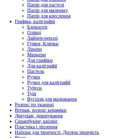
Папір для пастелі
Папір для малюнку
Папір для креслення
Графіка, каліграфія
Блокноти
Олівці
Лайнер-пензлі
Гумки, Клячки
Лінери
Маркери
Для графіки
Для каліграфії
Пастель
Ручки
Ручки для каліграфії
Тубуси
Туш
Вугілля для малювання
Розпис по тканині
Вітраж, розпис кераміки
Декупаж, декорування
Скрапбукінг, квілінг
Пластика і ліплення
Набори для творчості, Дитяча творчість
Різне