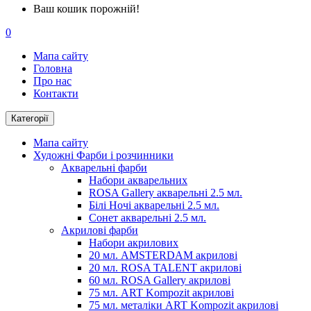
Ваш кошик порожній!
0
Мапа сайту
Головна
Про нас
Контакти
Категорії
Мапа сайту
Художні Фарби і розчинники
Акварельні фарби
Набори акварельних
ROSA Gallery акварельні 2.5 мл.
Білі Ночі акварельні 2.5 мл.
Сонет акварельні 2.5 мл.
Акрилові фарби
Набори акрилових
20 мл. AMSTERDAM акрилові
20 мл. ROSA TALENT акрилові
60 мл. ROSA Gallery акрилові
75 мл. ART Kompozit акрилові
75 мл. металіки ART Kompozit акрилові