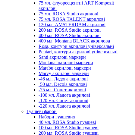
75 мл. флуоресцентні ART Kompozit
акрилові
75 мл. ROSA Studio акрилові
75 мл. ROSA TALENT акрилові
120 мл. AMSTERDAM акрилові
200 мл. ROSA Studio акрилові
400 мл. ROSA Studio акрилові
400 мл. Montana BLACK акрилова
Rosa, контури акрилові універсальні
Pentart, контури акрилові універсальні
Santi акрилові маркери
Montana акрилові маркери
Marabu акрилові маркери
Marvy акрилові маркери
-46 мл. Ладога акрилові
-50 мл. Decola акрилові
-75 мл. Сонет акрилові
-100 мл. Ладога акрилові
-120 мл. Сонет акрилові
-220 мл. Ладога акрилові
Гуашеві фарби
Набори гуашевих
40 мл. ROSA Studio гуашеві
100 мл. ROSA Studio гуашеві
200 мл. ROSA Studio гуашеві