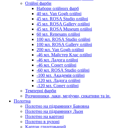
Олійні фарби
Набори олійних фарб
40 мл. Van Gogh олійні
45 мл. ROSA Studio олійні
45 мл. ROSA Gallery олійні
45 мл. ROSA Museum олійні
60 мл. Renesans олійні
100 мл. ROSA Studio олійні
100 мл. ROSA Gallery олійні
200 мл. Van Gogh олійні
-46 мл. Майстер Клас олійні
-46 мл. Ладога олійні
-46 мл. Сонет олійні
-60 мл. ROSA Studio олійні
-100 мл. Академія олійні
-120 мл. Ладога олійні
-120 мл. Сонет олійні
Темперні фарби
Розчинники, лаки, медіуми, сикативи та ін.
Полотна
Полотно на підрамнику Бавовна
Полотно на підрамнику Льон
Полотно на картоні
Полотно в рулоні
Картон грунтований