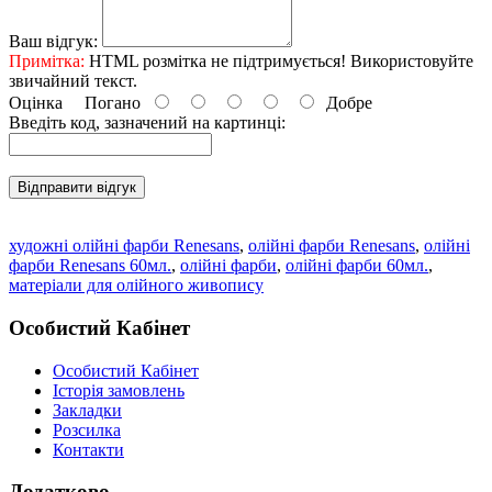
Ваш відгук:
Примітка:
HTML розмітка не підтримується! Використовуйте
звичайний текст.
Оцінка
Погано
Добре
Введіть код, зазначений на картинці:
Відправити відгук
художні олійні фарби Renesans
,
олійні фарби Renesans
,
олійні
фарби Renesans 60мл.
,
олійні фарби
,
олійні фарби 60мл.
,
матеріали для олійного живопису
Особистий Кабінет
Особистий Кабінет
Історія замовлень
Закладки
Розсилка
Контакти
Додатково