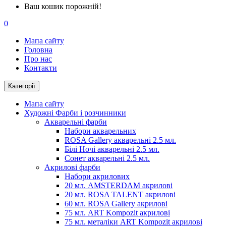
Ваш кошик порожній!
0
Мапа сайту
Головна
Про нас
Контакти
Категорії
Мапа сайту
Художні Фарби і розчинники
Акварельні фарби
Набори акварельних
ROSA Gallery акварельні 2.5 мл.
Білі Ночі акварельні 2.5 мл.
Сонет акварельні 2.5 мл.
Акрилові фарби
Набори акрилових
20 мл. AMSTERDAM акрилові
20 мл. ROSA TALENT акрилові
60 мл. ROSA Gallery акрилові
75 мл. ART Kompozit акрилові
75 мл. металіки ART Kompozit акрилові