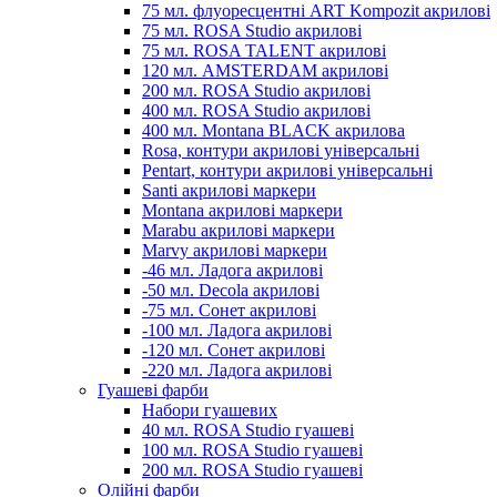
75 мл. флуоресцентні ART Kompozit акрилові
75 мл. ROSA Studio акрилові
75 мл. ROSA TALENT акрилові
120 мл. AMSTERDAM акрилові
200 мл. ROSA Studio акрилові
400 мл. ROSA Studio акрилові
400 мл. Montana BLACK акрилова
Rosa, контури акрилові універсальні
Pentart, контури акрилові універсальні
Santi акрилові маркери
Montana акрилові маркери
Marabu акрилові маркери
Marvy акрилові маркери
-46 мл. Ладога акрилові
-50 мл. Decola акрилові
-75 мл. Сонет акрилові
-100 мл. Ладога акрилові
-120 мл. Сонет акрилові
-220 мл. Ладога акрилові
Гуашеві фарби
Набори гуашевих
40 мл. ROSA Studio гуашеві
100 мл. ROSA Studio гуашеві
200 мл. ROSA Studio гуашеві
Олійні фарби