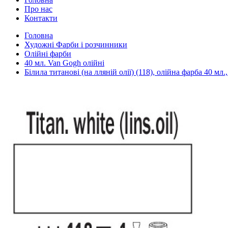
Про нас
Контакти
Головна
Художні Фарби і розчинники
Олійні фарби
40 мл. Van Gogh олійні
Білила титанові (на лляній олії) (118), олійна фарба 40 мл