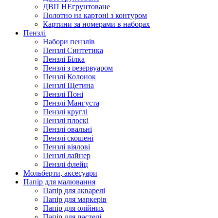
ДВП НЕгрунтоване
Полотно на картоні з контуром
Картини за номерами в наборах
Пензлі
Набори пензлів
Пензлі Синтетика
Пензлі Білка
Пензлі з резервуаром
Пензлі Колонок
Пензлі Щетина
Пензлі Поні
Пензлі Мангуста
Пензлі круглі
Пензлі плоскі
Пензлі овальні
Пензлі скошені
Пензлі віялові
Пензлі лайнер
Пензлі флейц
Мольберти, аксесуари
Папір для малювання
Папір для акварелі
Папір для маркерів
Папір для олійних
Папір для пастелі