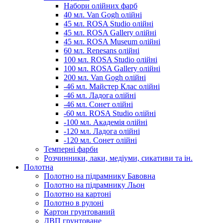
Набори олійних фарб
40 мл. Van Gogh олійні
45 мл. ROSA Studio олійні
45 мл. ROSA Gallery олійні
45 мл. ROSA Museum олійні
60 мл. Renesans олійні
100 мл. ROSA Studio олійні
100 мл. ROSA Gallery олійні
200 мл. Van Gogh олійні
-46 мл. Майстер Клас олійні
-46 мл. Ладога олійні
-46 мл. Сонет олійні
-60 мл. ROSA Studio олійні
-100 мл. Академія олійні
-120 мл. Ладога олійні
-120 мл. Сонет олійні
Темперні фарби
Розчинники, лаки, медіуми, сикативи та ін.
Полотна
Полотно на підрамнику Бавовна
Полотно на підрамнику Льон
Полотно на картоні
Полотно в рулоні
Картон грунтований
ДВП грунтоване