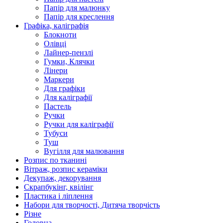
Папір для малюнку
Папір для креслення
Графіка, каліграфія
Блокноти
Олівці
Лайнер-пензлі
Гумки, Клячки
Лінери
Маркери
Для графіки
Для каліграфії
Пастель
Ручки
Ручки для каліграфії
Тубуси
Туш
Вугілля для малювання
Розпис по тканині
Вітраж, розпис кераміки
Декупаж, декорування
Скрапбукінг, квілінг
Пластика і ліплення
Набори для творчості, Дитяча творчість
Різне
Головна