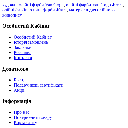
художні олійні фарби Van Gogh
,
олійні фарби Van Gogh 40мл.
,
олійні фарби
,
олійні фарби 40мл.
,
матеріали для олійного
живопису
Особистий Кабінет
Особистий Кабінет
Історія замовлень
Закладки
Розсилка
Контакти
Додатково
Бренд
Подарункові сертифікати
Акції
Інформація
Про нас
Повернення товару
Карта сайту