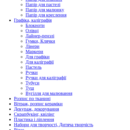
Папір для пастелі
Папір для малюнку
Папір для креслення
Графіка, каліграфія
Блокноти
Олівці
Лайнер-пензлі
Гумки, Клячки
Лінери
Маркери
Для графіки
Для каліграфії
Пастель
Ручки
Ручки для каліграфії
Тубуси
Туш
Вугілля для малювання
Розпис по тканині
Вітраж, розпис кераміки
Декупаж, декорування
Скрапбукінг, квілінг
Пластика і ліплення
Набори для творчості, Дитяча творчість
Різне