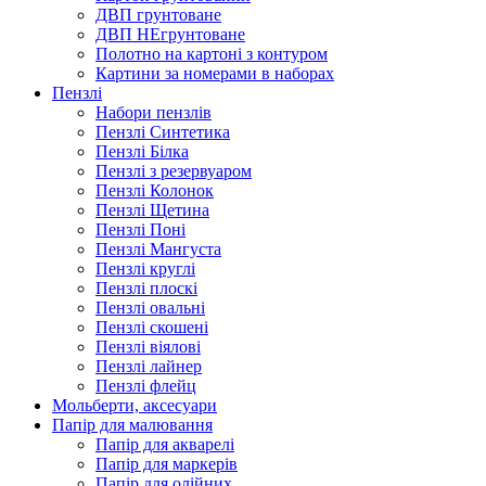
ДВП грунтоване
ДВП НЕгрунтоване
Полотно на картоні з контуром
Картини за номерами в наборах
Пензлі
Набори пензлів
Пензлі Синтетика
Пензлі Білка
Пензлі з резервуаром
Пензлі Колонок
Пензлі Щетина
Пензлі Поні
Пензлі Мангуста
Пензлі круглі
Пензлі плоскі
Пензлі овальні
Пензлі скошені
Пензлі віялові
Пензлі лайнер
Пензлі флейц
Мольберти, аксесуари
Папір для малювання
Папір для акварелі
Папір для маркерів
Папір для олійних