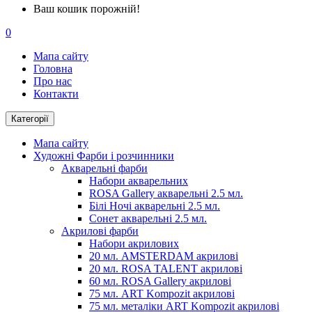
Ваш кошик порожній!
0
Мапа сайту
Головна
Про нас
Контакти
Категорії
Мапа сайту
Художні Фарби і розчинники
Акварельні фарби
Набори акварельних
ROSA Gallery акварельні 2.5 мл.
Білі Ночі акварельні 2.5 мл.
Сонет акварельні 2.5 мл.
Акрилові фарби
Набори акрилових
20 мл. AMSTERDAM акрилові
20 мл. ROSA TALENT акрилові
60 мл. ROSA Gallery акрилові
75 мл. ART Kompozit акрилові
75 мл. металіки ART Kompozit акрилові