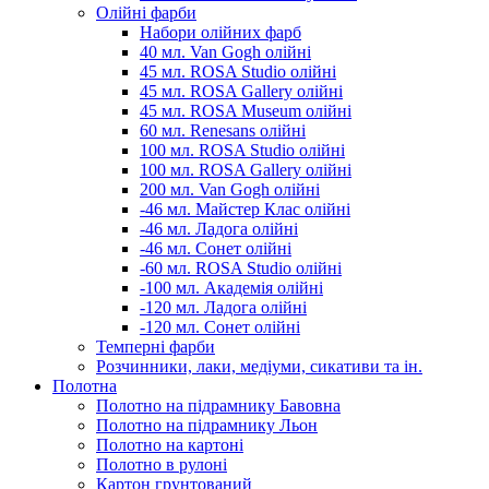
Олійні фарби
Набори олійних фарб
40 мл. Van Gogh олійні
45 мл. ROSA Studio олійні
45 мл. ROSA Gallery олійні
45 мл. ROSA Museum олійні
60 мл. Renesans олійні
100 мл. ROSA Studio олійні
100 мл. ROSA Gallery олійні
200 мл. Van Gogh олійні
-46 мл. Майстер Клас олійні
-46 мл. Ладога олійні
-46 мл. Сонет олійні
-60 мл. ROSA Studio олійні
-100 мл. Академія олійні
-120 мл. Ладога олійні
-120 мл. Сонет олійні
Темперні фарби
Розчинники, лаки, медіуми, сикативи та ін.
Полотна
Полотно на підрамнику Бавовна
Полотно на підрамнику Льон
Полотно на картоні
Полотно в рулоні
Картон грунтований