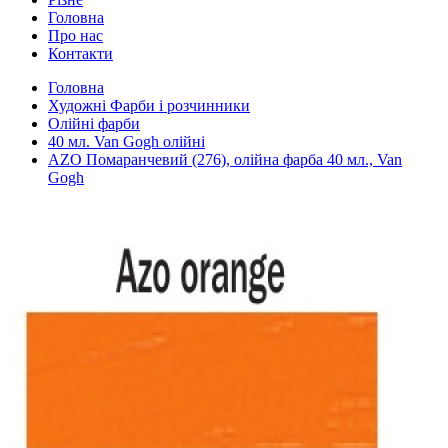
Головна
Про нас
Контакти
Головна
Художні Фарби і розчинники
Олійні фарби
40 мл. Van Gogh олійні
AZO Помаранчевий (276), олійна фарба 40 мл., Van
Gogh