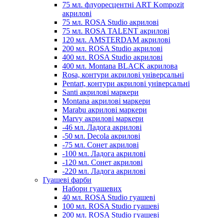
75 мл. флуоресцентні ART Kompozit
акрилові
75 мл. ROSA Studio акрилові
75 мл. ROSA TALENT акрилові
120 мл. AMSTERDAM акрилові
200 мл. ROSA Studio акрилові
400 мл. ROSA Studio акрилові
400 мл. Montana BLACK акрилова
Rosa, контури акрилові універсальні
Pentart, контури акрилові універсальні
Santi акрилові маркери
Montana акрилові маркери
Marabu акрилові маркери
Marvy акрилові маркери
-46 мл. Ладога акрилові
-50 мл. Decola акрилові
-75 мл. Сонет акрилові
-100 мл. Ладога акрилові
-120 мл. Сонет акрилові
-220 мл. Ладога акрилові
Гуашеві фарби
Набори гуашевих
40 мл. ROSA Studio гуашеві
100 мл. ROSA Studio гуашеві
200 мл. ROSA Studio гуашеві