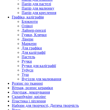
Папір для пастелі
Папір для малюнку
Папір для креслення
Графіка, каліграфія
Блокноти
Олівці
Лайнер-пензлі
Гумки, Клячки
Лінери
Маркери
Для графіки
Для каліграфії
Пастель
Ручки
Ручки для каліграфії
Тубуси
Туш
Вугілля для малювання
Розпис по тканині
Вітраж, розпис кераміки
Декупаж, декорування
Скрапбукінг, квілінг
Пластика і ліплення
Набори для творчості, Дитяча творчість
Різне