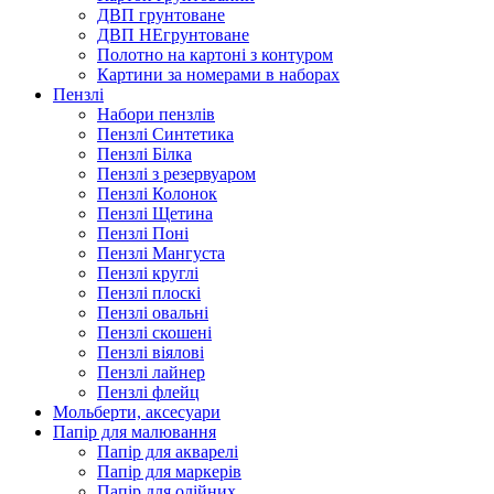
ДВП грунтоване
ДВП НЕгрунтоване
Полотно на картоні з контуром
Картини за номерами в наборах
Пензлі
Набори пензлів
Пензлі Синтетика
Пензлі Білка
Пензлі з резервуаром
Пензлі Колонок
Пензлі Щетина
Пензлі Поні
Пензлі Мангуста
Пензлі круглі
Пензлі плоскі
Пензлі овальні
Пензлі скошені
Пензлі віялові
Пензлі лайнер
Пензлі флейц
Мольберти, аксесуари
Папір для малювання
Папір для акварелі
Папір для маркерів
Папір для олійних