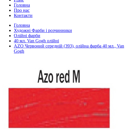
Головна
Про нас
Контакти
Головна
Художні Фарби і розчинники
Олійні фарби
40 мл. Van Gogh олійні
AZO Червоний середній (393), олійна фарба 40 мл., Van
Gogh