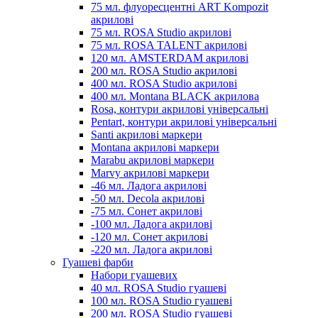
75 мл. флуоресцентні ART Kompozit
акрилові
75 мл. ROSA Studio акрилові
75 мл. ROSA TALENT акрилові
120 мл. AMSTERDAM акрилові
200 мл. ROSA Studio акрилові
400 мл. ROSA Studio акрилові
400 мл. Montana BLACK акрилова
Rosa, контури акрилові універсальні
Pentart, контури акрилові універсальні
Santi акрилові маркери
Montana акрилові маркери
Marabu акрилові маркери
Marvy акрилові маркери
-46 мл. Ладога акрилові
-50 мл. Decola акрилові
-75 мл. Сонет акрилові
-100 мл. Ладога акрилові
-120 мл. Сонет акрилові
-220 мл. Ладога акрилові
Гуашеві фарби
Набори гуашевих
40 мл. ROSA Studio гуашеві
100 мл. ROSA Studio гуашеві
200 мл. ROSA Studio гуашеві