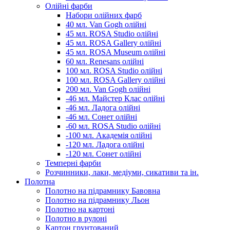
Олійні фарби
Набори олійних фарб
40 мл. Van Gogh олійні
45 мл. ROSA Studio олійні
45 мл. ROSA Gallery олійні
45 мл. ROSA Museum олійні
60 мл. Renesans олійні
100 мл. ROSA Studio олійні
100 мл. ROSA Gallery олійні
200 мл. Van Gogh олійні
-46 мл. Майстер Клас олійні
-46 мл. Ладога олійні
-46 мл. Сонет олійні
-60 мл. ROSA Studio олійні
-100 мл. Академія олійні
-120 мл. Ладога олійні
-120 мл. Сонет олійні
Темперні фарби
Розчинники, лаки, медіуми, сикативи та ін.
Полотна
Полотно на підрамнику Бавовна
Полотно на підрамнику Льон
Полотно на картоні
Полотно в рулоні
Картон грунтований