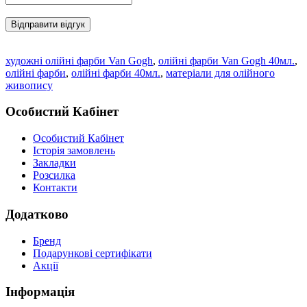
Відправити відгук
художні олійні фарби Van Gogh
,
олійні фарби Van Gogh 40мл.
,
олійні фарби
,
олійні фарби 40мл.
,
матеріали для олійного
живопису
Особистий Кабінет
Особистий Кабінет
Історія замовлень
Закладки
Розсилка
Контакти
Додатково
Бренд
Подарункові сертифікати
Акції
Інформація