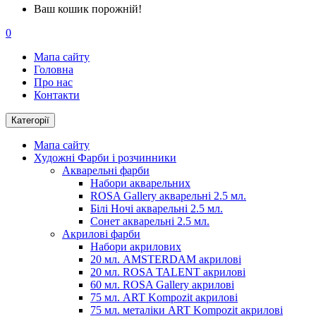
Ваш кошик порожній!
0
Мапа сайту
Головна
Про нас
Контакти
Категорії
Мапа сайту
Художні Фарби і розчинники
Акварельні фарби
Набори акварельних
ROSA Gallery акварельні 2.5 мл.
Білі Ночі акварельні 2.5 мл.
Сонет акварельні 2.5 мл.
Акрилові фарби
Набори акрилових
20 мл. AMSTERDAM акрилові
20 мл. ROSA TALENT акрилові
60 мл. ROSA Gallery акрилові
75 мл. ART Kompozit акрилові
75 мл. металіки ART Kompozit акрилові