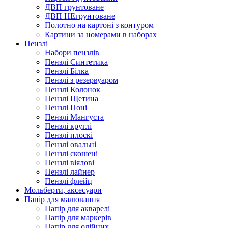
ДВП грунтоване
ДВП НЕгрунтоване
Полотно на картоні з контуром
Картини за номерами в наборах
Пензлі
Набори пензлів
Пензлі Синтетика
Пензлі Білка
Пензлі з резервуаром
Пензлі Колонок
Пензлі Щетина
Пензлі Поні
Пензлі Мангуста
Пензлі круглі
Пензлі плоскі
Пензлі овальні
Пензлі скошені
Пензлі віялові
Пензлі лайнер
Пензлі флейц
Мольберти, аксесуари
Папір для малювання
Папір для акварелі
Папір для маркерів
Папір для олійних