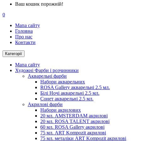
Ваш кошик порожній!
0
Мапа сайту
Головна
Про нас
Контакти
Категорії
Мапа сайту
Художні Фарби і розчинники
Акварельні фарби
Набори акварельних
ROSA Gallery акварельні 2.5 мл.
Білі Ночі акварельні 2.5 мл.
Сонет акварельні 2.5 мл.
Акрилові фарби
Набори акрилових
20 мл. AMSTERDAM акрилові
20 мл. ROSA TALENT акрилові
60 мл. ROSA Gallery акрилові
75 мл. ART Kompozit акрилові
75 мл. металіки ART Kompozit акрилові