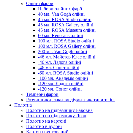
Олійні фарби
Набори олійних фарб
40 мл. Van Gogh олійні
45 мл. ROSA Studio олійні
45 мл. ROSA Gallery олійні
45 мл. ROSA Museum олійні
60 мл. Renesans олійні
100 мл. ROSA Studio олійні
100 мл. ROSA Gallery олійні
200 мл. Van Gogh олійні
-46 мл. Майстер Клас олійні
-46 мл. Ладога олійні
-46 мл. Сонет олійні
-60 мл. ROSA Studio олійні
-100 мл. Академія олійні
-120 мл. Ладога олійні
-120 мл. Сонет олійні
Темперні фарби
Розчинники, лаки, медіуми, сикативи та ін.
Полотна
Полотно на підрамнику Бавовна
Полотно на підрамнику Льон
Полотно на картоні
Полотно в рулоні
Картон грунтований