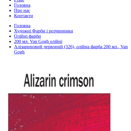
Головна
Про нас
Контакти
Головна
Художні Фарби і розчинники
Олійні фарби
200 мл. Van Gogh олійні
Алізариновий червоний (326), олійна фарба 200 мл., Van
Gogh