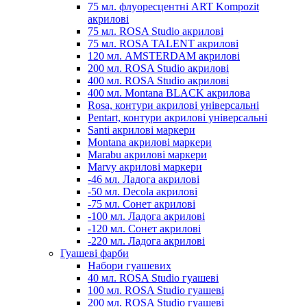
75 мл. флуоресцентні ART Kompozit
акрилові
75 мл. ROSA Studio акрилові
75 мл. ROSA TALENT акрилові
120 мл. AMSTERDAM акрилові
200 мл. ROSA Studio акрилові
400 мл. ROSA Studio акрилові
400 мл. Montana BLACK акрилова
Rosa, контури акрилові універсальні
Pentart, контури акрилові універсальні
Santi акрилові маркери
Montana акрилові маркери
Marabu акрилові маркери
Marvy акрилові маркери
-46 мл. Ладога акрилові
-50 мл. Decola акрилові
-75 мл. Сонет акрилові
-100 мл. Ладога акрилові
-120 мл. Сонет акрилові
-220 мл. Ладога акрилові
Гуашеві фарби
Набори гуашевих
40 мл. ROSA Studio гуашеві
100 мл. ROSA Studio гуашеві
200 мл. ROSA Studio гуашеві