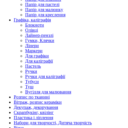
Папір для пастелі
Папір для малюнку
Папір для креслення
Графіка, каліграфія
Блокноти
Олівці
Лайнер-пензлі
Гумки, Клячки
Лінери
Маркери
Для графіки
Для каліграфії
Пастель
Ручки
Ручки для каліграфії
Тубуси
Туш
Вугілля для малювання
Розпис по тканині
Вітраж, розпис кераміки
Декупаж, декорування
Скрапбукінг, квілінг
Пластика і ліплення
Набори для творчості, Дитяча творчість
Різне