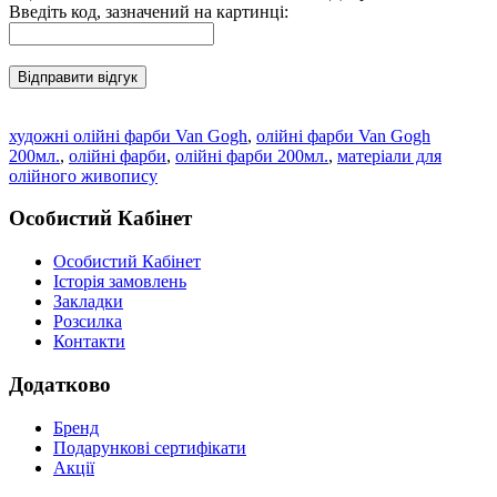
Введіть код, зазначений на картинці:
Відправити відгук
художні олійні фарби Van Gogh
,
олійні фарби Van Gogh
200мл.
,
олійні фарби
,
олійні фарби 200мл.
,
матеріали для
олійного живопису
Особистий Кабінет
Особистий Кабінет
Історія замовлень
Закладки
Розсилка
Контакти
Додатково
Бренд
Подарункові сертифікати
Акції