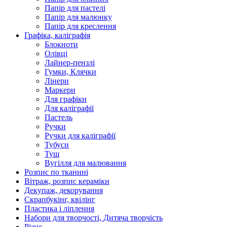
Папір для пастелі
Папір для малюнку
Папір для креслення
Графіка, каліграфія
Блокноти
Олівці
Лайнер-пензлі
Гумки, Клячки
Лінери
Маркери
Для графіки
Для каліграфії
Пастель
Ручки
Ручки для каліграфії
Тубуси
Туш
Вугілля для малювання
Розпис по тканині
Вітраж, розпис кераміки
Декупаж, декорування
Скрапбукінг, квілінг
Пластика і ліплення
Набори для творчості, Дитяча творчість
Різне