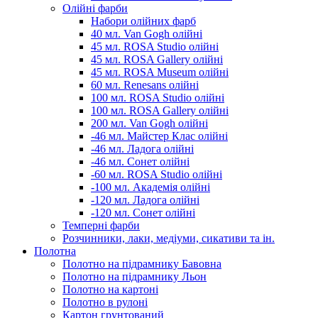
Олійні фарби
Набори олійних фарб
40 мл. Van Gogh олійні
45 мл. ROSA Studio олійні
45 мл. ROSA Gallery олійні
45 мл. ROSA Museum олійні
60 мл. Renesans олійні
100 мл. ROSA Studio олійні
100 мл. ROSA Gallery олійні
200 мл. Van Gogh олійні
-46 мл. Майстер Клас олійні
-46 мл. Ладога олійні
-46 мл. Сонет олійні
-60 мл. ROSA Studio олійні
-100 мл. Академія олійні
-120 мл. Ладога олійні
-120 мл. Сонет олійні
Темперні фарби
Розчинники, лаки, медіуми, сикативи та ін.
Полотна
Полотно на підрамнику Бавовна
Полотно на підрамнику Льон
Полотно на картоні
Полотно в рулоні
Картон грунтований