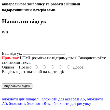
акварельного живопису та роботи з іншими
водорозчинними матеріалами.
Написати відгук
ім'я
Ваш відгук:
Примітка:
HTML розмітка не підтримується! Використовуйте
звичайний текст.
Оцінка
Погано
Добре
Введіть код, зазначений на картинці:
Відправити відгук
блокноти для акварелі
,
блокноти для акварелі А5
,
блокноти
А5
,
блокноти
,
блокноти Rosa
,
блокноти для рисунку