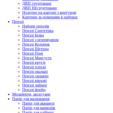
ДВП грунтоване
ДВП НЕгрунтоване
Полотно на картоні з контуром
Картини за номерами в наборах
Пензлі
Набори пензлів
Пензлі Синтетика
Пензлі Білка
Пензлі з резервуаром
Пензлі Колонок
Пензлі Щетина
Пензлі Поні
Пензлі Мангуста
Пензлі круглі
Пензлі плоскі
Пензлі овальні
Пензлі скошені
Пензлі віялові
Пензлі лайнер
Пензлі флейц
Мольберти, аксесуари
Папір для малювання
Папір для акварелі
Папір для маркерів
Папір для олійних