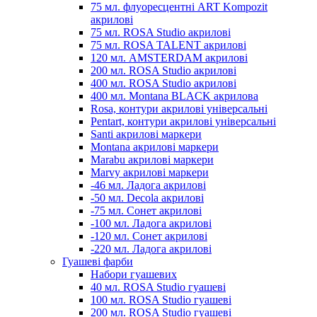
75 мл. флуоресцентні ART Kompozit
акрилові
75 мл. ROSA Studio акрилові
75 мл. ROSA TALENT акрилові
120 мл. AMSTERDAM акрилові
200 мл. ROSA Studio акрилові
400 мл. ROSA Studio акрилові
400 мл. Montana BLACK акрилова
Rosa, контури акрилові універсальні
Pentart, контури акрилові універсальні
Santi акрилові маркери
Montana акрилові маркери
Marabu акрилові маркери
Marvy акрилові маркери
-46 мл. Ладога акрилові
-50 мл. Decola акрилові
-75 мл. Сонет акрилові
-100 мл. Ладога акрилові
-120 мл. Сонет акрилові
-220 мл. Ладога акрилові
Гуашеві фарби
Набори гуашевих
40 мл. ROSA Studio гуашеві
100 мл. ROSA Studio гуашеві
200 мл. ROSA Studio гуашеві