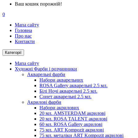
Ваш кошик порожній!
0
Мапа сайту
Головна
Про нас
Контакти
Категорії
Мапа сайту
Художні Фарби і розчинники
Акварельні фарби
Набори акварельних
ROSA Gallery акварельні 2.5 мл.
Білі Ночі акварельні 2.5 мл.
Сонет акварельні 2.5 мл.
Акрилові фарби
Набори акрилових
20 мл. AMSTERDAM акрилові
20 мл. ROSA TALENT акрилові
60 мл. ROSA Gallery акрилові
75 мл. ART Kompozit акрилові
75 мл. металіки ART Kompozit акрилові