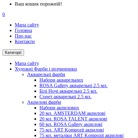
Ваш кошик порожній!
0
Мапа сайту
Головна
Про нас
Контакти
Категорії
Мапа сайту
Художні Фарби і розчинники
Акварельні фарби
Набори акварельних
ROSA Gallery акварельні 2.5 мл.
Білі Ночі акварельні 2.5 мл.
Сонет акварельні 2.5 мл.
Акрилові фарби
Набори акрилових
20 мл. AMSTERDAM акрилові
20 мл. ROSA TALENT акрилові
60 мл. ROSA Gallery акрилові
75 мл. ART Kompozit акрилові
75 мл. металіки ART Kompozit акрилові