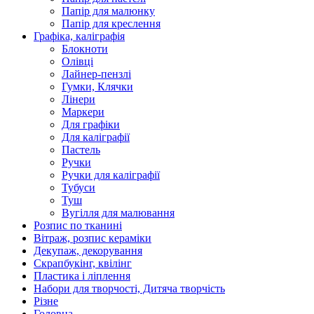
Папір для малюнку
Папір для креслення
Графіка, каліграфія
Блокноти
Олівці
Лайнер-пензлі
Гумки, Клячки
Лінери
Маркери
Для графіки
Для каліграфії
Пастель
Ручки
Ручки для каліграфії
Тубуси
Туш
Вугілля для малювання
Розпис по тканині
Вітраж, розпис кераміки
Декупаж, декорування
Скрапбукінг, квілінг
Пластика і ліплення
Набори для творчості, Дитяча творчість
Різне
Головна