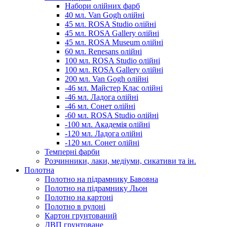
Набори олійних фарб
40 мл. Van Gogh олійні
45 мл. ROSA Studio олійні
45 мл. ROSA Gallery олійні
45 мл. ROSA Museum олійні
60 мл. Renesans олійні
100 мл. ROSA Studio олійні
100 мл. ROSA Gallery олійні
200 мл. Van Gogh олійні
-46 мл. Майстер Клас олійні
-46 мл. Ладога олійні
-46 мл. Сонет олійні
-60 мл. ROSA Studio олійні
-100 мл. Академія олійні
-120 мл. Ладога олійні
-120 мл. Сонет олійні
Темперні фарби
Розчинники, лаки, медіуми, сикативи та ін.
Полотна
Полотно на підрамнику Бавовна
Полотно на підрамнику Льон
Полотно на картоні
Полотно в рулоні
Картон грунтований
ДВП грунтоване