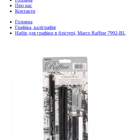
Про нас
Контакти
Головна
Графіка, каліграфія
Набір для графіки в блістері, Marco Raffine 7992-BL