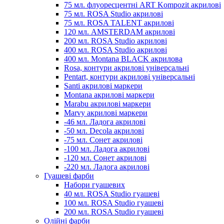
75 мл. флуоресцентні ART Kompozit акрилові
75 мл. ROSA Studio акрилові
75 мл. ROSA TALENT акрилові
120 мл. AMSTERDAM акрилові
200 мл. ROSA Studio акрилові
400 мл. ROSA Studio акрилові
400 мл. Montana BLACK акрилова
Rosa, контури акрилові універсальні
Pentart, контури акрилові універсальні
Santi акрилові маркери
Montana акрилові маркери
Marabu акрилові маркери
Marvy акрилові маркери
-46 мл. Ладога акрилові
-50 мл. Decola акрилові
-75 мл. Сонет акрилові
-100 мл. Ладога акрилові
-120 мл. Сонет акрилові
-220 мл. Ладога акрилові
Гуашеві фарби
Набори гуашевих
40 мл. ROSA Studio гуашеві
100 мл. ROSA Studio гуашеві
200 мл. ROSA Studio гуашеві
Олійні фарби