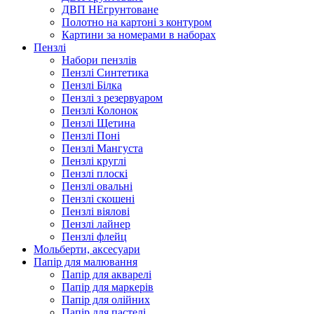
ДВП НЕгрунтоване
Полотно на картоні з контуром
Картини за номерами в наборах
Пензлі
Набори пензлів
Пензлі Синтетика
Пензлі Білка
Пензлі з резервуаром
Пензлі Колонок
Пензлі Щетина
Пензлі Поні
Пензлі Мангуста
Пензлі круглі
Пензлі плоскі
Пензлі овальні
Пензлі скошені
Пензлі віялові
Пензлі лайнер
Пензлі флейц
Мольберти, аксесуари
Папір для малювання
Папір для акварелі
Папір для маркерів
Папір для олійних
Папір для пастелі